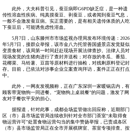
此外，大夫科普引见，蚕豆病即G6PD缺乏症，是一种遗
传性溶血性疾病。纯真摸蚕豆、剥蚕豆，或者闻到蚕豆气息，
一般不会激发蚕豆病。实正需要的，是有相关遗传体质的人吃
下蚕豆后，可能诱焦虑性溶血。
5月7日，山东滕州市市场监视办理局发布环境传递：2026
年5月7日，接群众举报，该市金八力托管善国盛景店发觉疑似
变质食材，该局第一时间赶赴现场开展法律查抄。法律人员对
现场发觉的生猪肉进行了查封并送检；对存放的冬瓜、番茄、
花椰菜、马铃薯、豆苗等原材料进行抽检，对残剩原料登记封
存。目前，已依法对涉事企业立案查询拜访，案件正正在打点
中。
此外，一网友发视频称，正在广东深圳一家暖锅店内，有
顾客带宠物狗一同进餐。“宠物狗上桌就餐”的问题，激发了网
友对于餐饮平安的担心。
据报道，针对此事，成都会场监管做出回应称，近期部门
区（市）县市场监管局连续收到针对全市部门茶室“未取得食
物运营许可”处置食物运营勾当的集中赞扬举报，已责成各区
（市）县市场监管局正在全市开展棋牌室、茶室专项排查。按