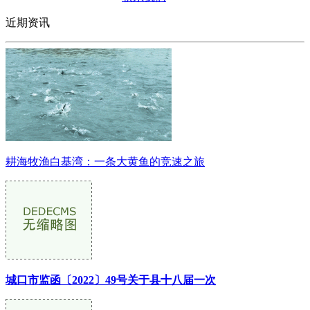
近期资讯
耕海牧渔白基湾：一条大黄鱼的竞速之旅
城口市监函〔2022〕49号关于县十八届一次