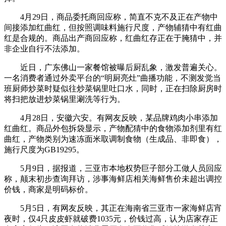
4月29日，商品委托商回应称，简直不克不及正在产物中
间接添加红曲红，但按照调味料施行尺度，产物辅猜中有红曲
红是合规的。商品出产商回应称，红曲红存正在于腌猜中，并
非企业自行不法添加。
近日，广东佛山一家餐馆被曝后厨乱象，激发普遍关心。
一名消费者通过外卖平台的“明厨亮灶”曲播功能，不测发觉当
班厨师炒菜时疑似往炒菜锅里吐口水，同时，正在扫除厨房时
将扫把放进炒菜锅里涮洗等行为。
4月28日，安徽六安。有网友反映，某品牌鸡肉小串添加
红曲红。商品外包拆袋显示，产物配猜中的食物添加剂里有红
曲红，产物类别为速冻面米取调制食物（生成品、非即食），
施行尺度为GB19295。
5月9日，据报道，三亚市本地权势巨子部分工做人员回应
称，颠末初步查询拜访，涉事海鲜店相关海鲜售价未超出调控
价钱，商家是明码标价。
5月5日，有网友反映，其正在海南省三亚市一家海鲜店宵
夜时，仅4只皮皮虾就破费1035元，价钱过高，认为店家存正