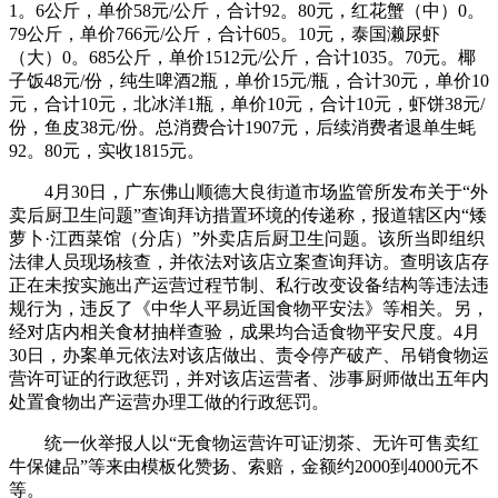
1。6公斤，单价58元/公斤，合计92。80元，红花蟹（中）0。
79公斤，单价766元/公斤，合计605。10元，泰国濑尿虾
（大）0。685公斤，单价1512元/公斤，合计1035。70元。椰
子饭48元/份，纯生啤酒2瓶，单价15元/瓶，合计30元，单价10
元，合计10元，北冰洋1瓶，单价10元，合计10元，虾饼38元/
份，鱼皮38元/份。总消费合计1907元，后续消费者退单生蚝
92。80元，实收1815元。
4月30日，广东佛山顺德大良街道市场监管所发布关于“外
卖后厨卫生问题”查询拜访措置环境的传递称，报道辖区内“矮
萝卜·江西菜馆（分店）”外卖店后厨卫生问题。该所当即组织
法律人员现场核查，并依法对该店立案查询拜访。查明该店存
正在未按实施出产运营过程节制、私行改变设备结构等违法违
规行为，违反了《中华人平易近国食物平安法》等相关。另，
经对店内相关食材抽样查验，成果均合适食物平安尺度。4月
30日，办案单元依法对该店做出、责令停产破产、吊销食物运
营许可证的行政惩罚，并对该店运营者、涉事厨师做出五年内
处置食物出产运营办理工做的行政惩罚。
统一伙举报人以“无食物运营许可证沏茶、无许可售卖红
牛保健品”等来由模板化赞扬、索赔，金额约2000到4000元不
等。