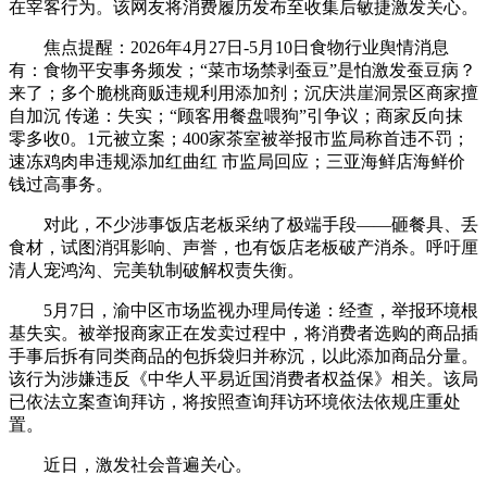
在宰客行为。该网友将消费履历发布至收集后敏捷激发关心。
焦点提醒：2026年4月27日-5月10日食物行业舆情消息
有：食物平安事务频发；“菜市场禁剥蚕豆”是怕激发蚕豆病？
来了；多个脆桃商贩违规利用添加剂；沉庆洪崖洞景区商家擅
自加沉 传递：失实；“顾客用餐盘喂狗”引争议；商家反向抹
零多收0。1元被立案；400家茶室被举报市监局称首违不罚；
速冻鸡肉串违规添加红曲红 市监局回应；三亚海鲜店海鲜价
钱过高事务。
对此，不少涉事饭店老板采纳了极端手段——砸餐具、丢
食材，试图消弭影响、声誉，也有饭店老板破产消杀。呼吁厘
清人宠鸿沟、完美轨制破解权责失衡。
5月7日，渝中区市场监视办理局传递：经查，举报环境根
基失实。被举报商家正在发卖过程中，将消费者选购的商品插
手事后拆有同类商品的包拆袋归并称沉，以此添加商品分量。
该行为涉嫌违反《中华人平易近国消费者权益保》相关。该局
已依法立案查询拜访，将按照查询拜访环境依法依规庄重处
置。
近日，激发社会普遍关心。