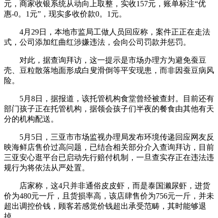
元，商家收银系统从动向上取整，实收157元，账单标注“优
惠-0。1元”，现实多收价款0。1元。
4月29日，本地市监局工做人员回应称，案件正正在走法
式，公司添加红曲红涉嫌违法，会向公司罚款并惩罚。
对此，据查询拜访，这一提示是市场办理方为避免蚕豆
壳、豆粒散落地面形成白叟滑倒等平安现患，而非因蚕豆病风
险。
5月8日，据报道，该托管机构食堂曾经被查封。目前还有
部门孩子正在托管机构，据领会孩子们半夜的餐食由其他有天
分的机构配送。
5月5日，三亚市市场监视办理局发布环境传递回应网友反
映海鲜店售价过高问题，已结合相关部分介入查询拜访，目前
三亚安心逛平台已启动先行赔付机制，一旦查实存正在违法违
规行为将依法从严处置。
店家称，这4只并非通俗皮皮虾，而是泰国濑尿虾，进货
价为480元一斤，且货损率高，该店肆售价为756元一斤，并未
超出调控价钱，顾客若感觉价钱超出承受范畴，其时能够退
掉。