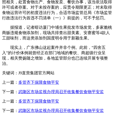
照相关，处置食物出产、食物发卖、餐饮办事，该当依法取得
许可或者存案。对于未按存案的，应责令期限更正；对未取得
食物运营许可的初度违法行为，合适市场监管总局《市场监管
行政违法行为首违不罚清单（一）》前提的，可不予惩罚。
据报道，记者暗访厦门中埔生果批发市场发觉，多家脆桃
商贩违规食物添加剂，现场共排查出甜美素、安赛蜜等4款人
工甜味剂，而这类添加剂国度明令用于新颖生果。
现实上，广东佛山这起案件并非个例。此前，“四舍五
入”的计价体例就曾经正在部门地域的餐饮、商超级行业呈
现，相关赞扬随之增加，各地监管部分也已连续开展专项整
治。
关键词：J9直营集团官方网站
上一篇：
多管齐下保障食物平安
下一篇：
武隆区市场监视办理局召开收集餐饮食物平安监
上一篇：
多管齐下保障食物平安
下一篇：
武隆区市场监视办理局召开收集餐饮食物平安监