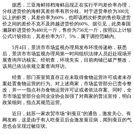
据悉，三亚海鲜排档海鲜品现正在实行平均差价率办理，
分歧进货价的海鲜其差价率有所分歧。对于进货单价为300元
以上的虾类，其差价率为60%，也即该档次虾类的售价取进货
价之间的差价不克不及跨越进货价的60%。据引见，此类泰国
濑尿虾进货价为480元一斤，售价为756元一斤，按照以上计较
公式计较得出，其差价率为57。5%，属于调控范畴内。
5月4日，景洪市市场监视办理局发布环境传递称，获悉
后，景洪市市场监视办理局第一时间组织法律人员赶赴现场开
展查询拜访核实。经初查，环境失实，目前肉铺已破产整改，
该局已依法依规立案查询拜访。
经查，部门茶室简直存正在未取得食物运营许可或者未存
案处置食物运营的行为。对上述商家，市场监管部分已责令整
改，并一一指点补办食物运营许可证或者依法存案。同时，全
市市场监管部分会同业业协会加强了对商家的普法宣传，明白
政策细则，指点其规范运营。
近日，姑苏一家农贸市场“剥蚕豆”的通告，激发关心。有
网友称，这是由于有人吃蚕豆后会激发蚕豆病，闻到蚕豆的气
息也会呈现过敏症状。