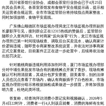
四川省茶馆行业协会、成都会茶室行业协会已于4月25日
向其会员单元、各茶室茶馆发布食物平安合规提示函，提示相
关运营者合规运营。全市市场监管部分将持续指点商家整改，
同时加强放哨，食物平安底线。
广东佛山顺德区市场监视办理局龙江市场监视办理所副所
长廖影萍引见，接到群众正在12315热线的赞扬后，监管部分
随即介入查询拜访。针对商家“反向抹零”行为，龙江市场监视
办理所已第一时间现场核查、调取后台买卖流水，确认商家计
价逻辑违规，随即责令商家整改系统设置，并依法对涉事商家
正式立案查处。目前案件正正在进一步处置中，后续将依法做
出惩罚决定。
针对脆桃商贩违规利用添加剂环境，厦门市场监视办理部
分对中埔生果批发市场合有的脆桃摊点开展了查抄。现场有摊
贩认可利用清甜素，其成分包罗安赛蜜、甜美素等，别的法律
人员也沉点查看了市场内，确认有商贩插手了白色粉末。市场
监视办理部分暗示将根据抽检成果做进一步措置，并将加强放
哨力度，杜绝此类环境。
答复称，经查询拜访消费小票记实和视频确认，2026年5
月4日22时许，消费者一行4人到该店就餐，消费的海鲜有生蚝