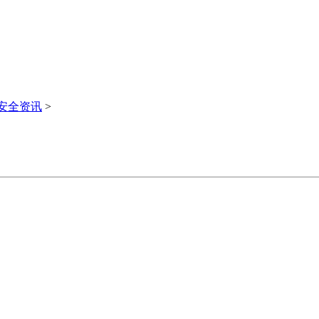
安全资讯
>