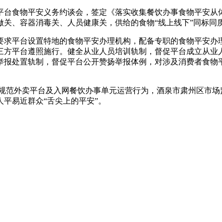
台食物平安义务约谈会，签定《落实收集餐饮办事食物平安从体
关、容器消毒关、人员健康关，供给的食物“线上线下”同标同
求平台设置特地的食物平安办理机构，配备专职的食物平安办理
三方平台遵照施行。健全从业人员培训轨制，督促平台成立从业
举报处置轨制，督促平台公开赞扬举报体例，对涉及消费者食物
范外卖平台及入网餐饮办事单元运营行为，酒泉市肃州区市场
平易近群众“舌尖上的平安”。