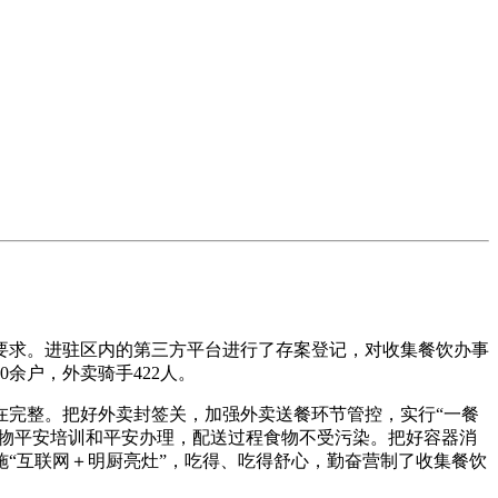
求。进驻区内的第三方平台进行了存案登记，对收集餐饮办事
余户，外卖骑手422人。
完整。把好外卖封签关，加强外卖送餐环节管控，实行“一餐
食物平安培训和平安办理，配送过程食物不受污染。把好容器消
“互联网＋明厨亮灶”，吃得、吃得舒心，勤奋营制了收集餐饮