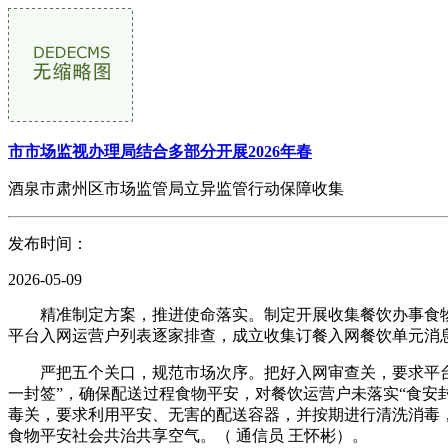
市市场监视办理局结合多部分开展2026年春
酒泉市肃州区市场监管局立异监管行动保障收集
发布时间：
2026-05-09
精准制定方案，推进使命落实。制定开展收集餐饮办事食物
平台入网运营户列表逐家排查，成立收集订餐入网餐饮单元消息
严把五个关口，规范市场次序。把好入网审查关，要求平台对
一封签”，确保配送过程食物平安，对餐饮运营户未落实“食安
毒关，要求利用平安、无害的配送容器，并按期进行清洗消毒
食物平安社会共治共享空气。（ 通信员 王怀彬）。