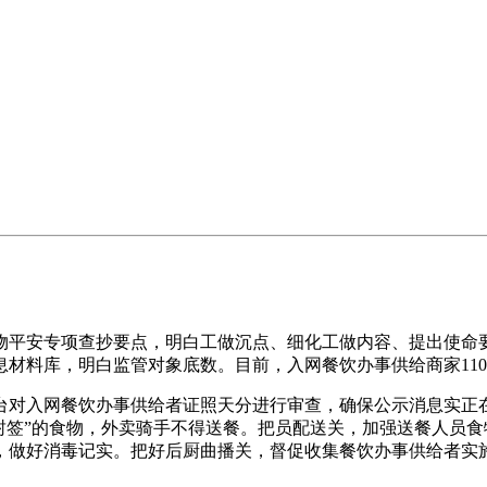
平安专项查抄要点，明白工做沉点、细化工做内容、提出使命要
材料库，明白监管对象底数。目前，入网餐饮办事供给商家1100
入网餐饮办事供给者证照天分进行审查，确保公示消息实正在
封签”的食物，外卖骑手不得送餐。把员配送关，加强送餐人员
，做好消毒记实。把好后厨曲播关，督促收集餐饮办事供给者实施