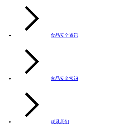
食品安全资讯
食品安全常识
联系我们