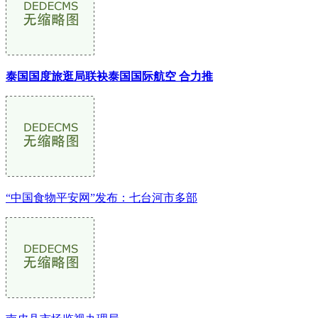
泰国国度旅逛局联袂泰国国际航空 合力推
“中国食物平安网”发布：七台河市多部