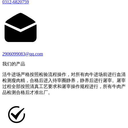
0312-6820759
2906099083@qq.com
我们的产品
活牛进场严格按照检验流程操作，对所有肉牛进场前进行血清
检测瘦肉精，合格后进入待宰圈静养，静养后进行屠宰。屠宰
过程全部按照清真工艺要求和屠宰操作规程进行，所有牛肉产
品检测合格后才准出厂。