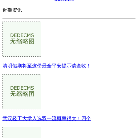
近期资讯
清明假期将至这份最全平安提示请查收！
武汉轻工大学入选双一流概率很大！四个