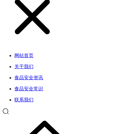
网站首页
关于我们
食品安全资讯
食品安全常识
联系我们