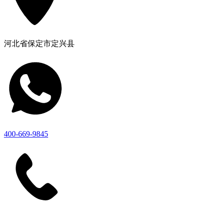
河北省保定市定兴县
400-669-9845