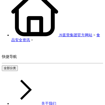
J9直营集团官方网站
>
食
品安全资讯
>
快捷导航
全部分类
关于我们