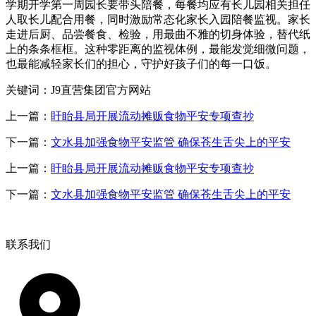
学期开学第一周园长要带头陪餐，每餐均应有长儿园相关担任
人取长儿配合用餐，同时激励常态化家长入园陪餐监视。家长
走进后厨、品尝餐食、检验，用最曲不雅的切身体验，替代纸
上的条条框框。这种零距离的监视体例，最能发觉细微问题，
也最能减轻家长们的担心，守护好孩子们的每一口饭。
关键词：J9直营集团官方网站
上一篇：
盱眙县局开展流动摊贩食物平安专项查抄
下一篇：
文水县加强食物平安监管 确保苍生舌尖上的平安
上一篇：
盱眙县局开展流动摊贩食物平安专项查抄
下一篇：
文水县加强食物平安监管 确保苍生舌尖上的平安
联系我们