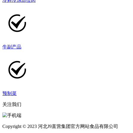
冷鲜冷冻部位肉
牛副产品
预制菜
关注我们
Copyright © 2023 河北J9直营集团官方网站食品有限公司