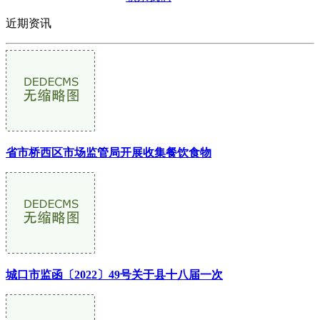
近期资讯
省市桥西区市场监管局开展收集餐饮食物
城口市监函〔2022〕49号关于县十八届一次