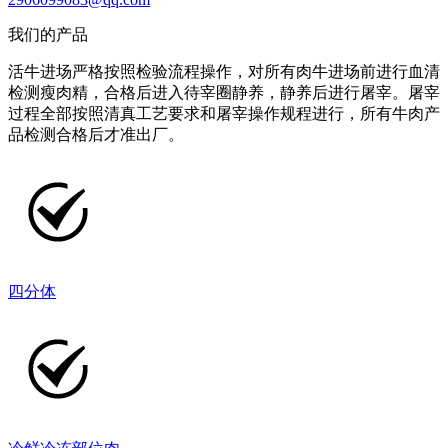
我们的产品
活牛进场严格按照检验流程操作，对所有肉牛进场前进行血清
检测瘦肉精，合格后进入待宰圈静养，静养后进行屠宰。屠宰
过程全部按照清真工艺要求和屠宰操作规程进行，所有牛肉产
品检测合格后才准出厂。
四分体