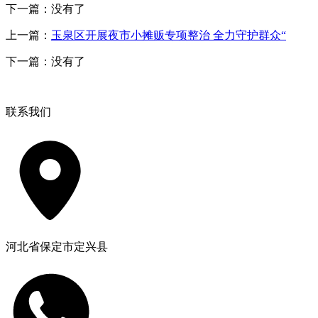
下一篇：没有了
上一篇：
玉泉区开展夜市小摊贩专项整治 全力守护群众“
下一篇：没有了
联系我们
河北省保定市定兴县