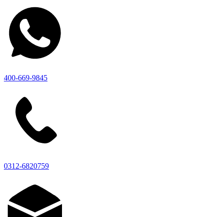
400-669-9845
0312-6820759