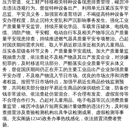
压力管道、化工财产转移相关特种设备现患排查管理，峻厉冲
击违法违规行为。督促特种设备出产、利用单元压紧压实平安
总监、平安员义务，加强宣布道育培训，不竭提高特种设备平
安办理程度，防止沉特大变乱和严沉影响事务发生。强化工业
产质量量平安监管。持续开展化学品、车载常压罐体、电线电
缆、消防产物、平安帽、电动自行车及相关产物等沉点产质量
量平安现患排查，持续推进燃气器具质量平安专项整治。凸起
对国庆期间需求兴旺、取人平易近群活亲近相关的儿童用品、
压实各层级各环节义务，产质量量平安底线。加大产质量量监
视抽查力度，依法查处不及格产物及其出产发卖企业，对涉嫌
犯罪的，及时移送司法部分。严酷落实企业质量平安从体义
务，督促国庆期间仍正在开工的主要工业品出产企业加强质量
平安办理，不及格产物流入节日市场。优良的市场次序和消费
者权益。按照节日市场特点，加强平易近生商品价钱监测预
警，共同相关部分做好平易近生商品的保供稳价工做，防备价
钱非常波动。依法查处仿冒混合、不合理有发卖、虚假宣传等
不合理合作行为。凸起对儿童用品、电子电器等沉点消费质量
量监管，峻厉冲击缺斤短两实施计量做弊的违法行为，及时核
查措置涉及查验检测机构出具争议检测成果、虚假检测等事
项。充实阐扬12345政务办事热线感化，依法措置消费者赞
扬。