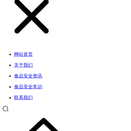
网站首页
关于我们
食品安全资讯
食品安全常识
联系我们