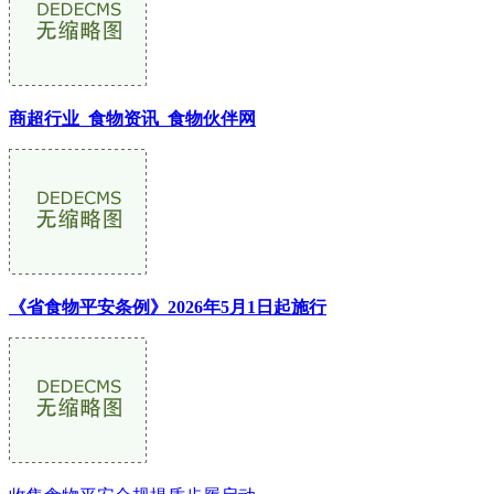
商超行业_食物资讯_食物伙伴网
《省食物平安条例》2026年5月1日起施行