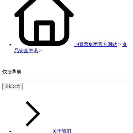
J9直营集团官方网站
>
食
品安全资讯
>
快捷导航
全部分类
关于我们