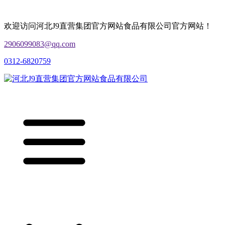
欢迎访问河北J9直营集团官方网站食品有限公司官方网站！
2906099083@qq.com
0312-6820759