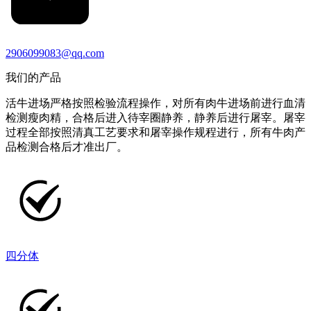
2906099083@qq.com
我们的产品
活牛进场严格按照检验流程操作，对所有肉牛进场前进行血清
检测瘦肉精，合格后进入待宰圈静养，静养后进行屠宰。屠宰
过程全部按照清真工艺要求和屠宰操作规程进行，所有牛肉产
品检测合格后才准出厂。
四分体