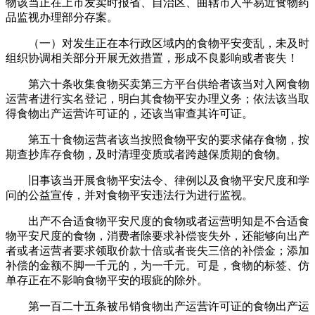
物该当正在上市发卖时报省、自治区、曲辖市人平易近食物药
品监视办理部分存案。
（一）对发生正在本行政区域内的食物平安变乱，未及时
组织协调相关部分开展无效措置，形成不良影响或者丧失！
第六十条收集食物买卖第三方平台供给者该当对入网食物
运营者进行实名登记，明白其食物平安办理义务；依法该当取
得食物出产运营许可证的，还该当审查其许可证。
第五十食物运营者该当按照食物平安的要求储存食物，按
期查抄库存食物，及时清理变质或者跨越保质期的食物。
旧事该当开展食物平安法令、律例以及食物平安尺度和学
问的公益宣传，并对食物平安违法行为进行监视。
出产不合适食物平安尺度的食物或者运营明知是不合适食
物平安尺度的食物，消费者除要求补偿丧失外，还能够向出产
者或者运营者要求领取价款十倍或者丧失三倍的补偿金；添加
补偿的金额不脚一千元的，为一千元。可是，食物的标签、仿
单存正在不影响食物平安的瑕疵的除外。
第一百二十五条被吊销食物出产运营许可证的食物出产运