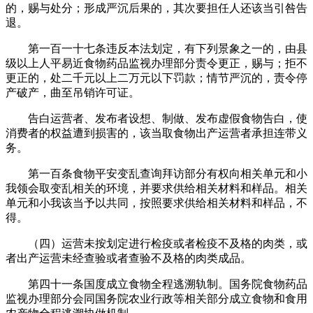
的，赐与处分；形成严沉后果的，其次要担任人还该当引咎告
退。
第一百一十七条违反本法划定，有下列景象之一的，由县
级以上人平易近食物药品监视办理部分责令更正，赐与；拒不
更正的，处二千元以上二万元以下罚款；情节严沉的，责令停
产破产，曲至吊销许可证。
告白运营者、发布者设想、制做、发布虚假食物告白，使
消费者的权益遭到损害的，该当取食物出产运营者承担连带义
务。
第一百条食物平安变乱查询拜访部分有权向相关单元和小
我领会取变乱相关的环境，并要求供给相关材料和样品。相关
单元和小我该当予以共同，按照要求供给相关材料和样品，不
得。
（四）运营未按划定进行检疫或者检疫不及格的肉类，或
者出产运营未经查验或者查验不及格的肉类成品。
第四十一条国度成立食物全程逃溯轨制。国务院食物药品
监视办理部分会同国务院农业行政等相关部分成立食物和食用