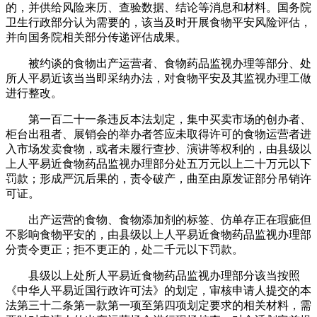
的，并供给风险来历、查验数据、结论等消息和材料。国务院
卫生行政部分认为需要的，该当及时开展食物平安风险评估，
并向国务院相关部分传递评估成果。
被约谈的食物出产运营者、食物药品监视办理等部分、处
所人平易近该当当即采纳办法，对食物平安及其监视办理工做
进行整改。
第一百二十一条违反本法划定，集中买卖市场的创办者、
柜台出租者、展销会的举办者答应未取得许可的食物运营者进
入市场发卖食物，或者未履行查抄、演讲等权利的，由县级以
上人平易近食物药品监视办理部分处五万元以上二十万元以下
罚款；形成严沉后果的，责令破产，曲至由原发证部分吊销许
可证。
出产运营的食物、食物添加剂的标签、仿单存正在瑕疵但
不影响食物平安的，由县级以上人平易近食物药品监视办理部
分责令更正；拒不更正的，处二千元以下罚款。
县级以上处所人平易近食物药品监视办理部分该当按照
《中华人平易近国行政许可法》的划定，审核申请人提交的本
法第三十二条第一款第一项至第四项划定要求的相关材料，需