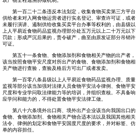
农产物全程逃溯协做机制。
第一百二十二条违反本法划定，收集食物买卖第三方平台
供给者未对入网食物运营者进行实名登记、审查许可证，或者
未履行演讲、遏制供给收集买卖平台办事等权利的，由县级以
上人平易近食物药品监视办理部分处五万元以上二十万元以下
罚款；形成严沉后果的，责令破产，曲至由原发证部分吊销许
可证。
第五十一条食物、食物添加剂和食物相关产物的出产者，
该当按照食物平安尺度对所出产的食物、食物添加剂和食物相
关产物进行查验，查验及格后方可出厂或者发卖。
第一百零八条县级以上人平易近食物药品监视办理、质量
监视等部分该当加强对法律人员食物平安法令律例、食物平安
尺度和专业学问取法律能力等的培训，并组织查核。不具备响
应学问和能力的，不得处置食物平安法律工做。
第八十六条境外出口商、境外出产企业该当向我国出口的
食物、食物添加剂、食物相关产物合适本法以及我国其他相关
法令、律例的划定和食物平安国度尺度的要求，并对标签、仿
单的内容担任。