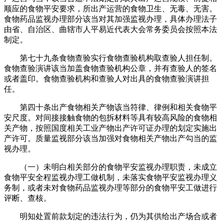
顺应的食物平安要求，所出产运营的食物卫生、无毒、无害。
食物药品监视办理部分该当对其加强监视办理，具体办理法子
由省、自治区、曲辖市人平易近代表大会常务委员会按照本法
制定。
第七十九条食物查验实行食物查验机构取查验人担任制。
食物查验演讲该当加盖食物查验机构公章，并有查验人的签名
或者盖印。食物查验机构和查验人对出具的食物查验演讲担
任。
第四十条出产食物相关产物该当符律、律例和相关食物平
安尺度。对间接接触食物的包拆材料等具有较高风险的食物相
关产物，按照国度相关工业产物出产许可证办理的划定实施出
产许可。质量监视部分该当加强对食物相关产物出产勾当的监
视办理。
（一）未明白相关部分的食物平安监视办理职责，未成立
食物平安全程监视办理工做机制，未落实食物平安监视办理义
务制，或者未对食物药品监视办理等部分的食物平安工做进行
评断、查核。
明知处置前款划定的违法行为，仍为其供给出产场合或者