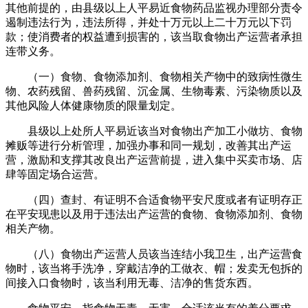
其他前提的，由县级以上人平易近食物药品监视办理部分责令
遏制违法行为，违法所得，并处十万元以上二十万元以下罚
款；使消费者的权益遭到损害的，该当取食物出产运营者承担
连带义务。
（一）食物、食物添加剂、食物相关产物中的致病性微生
物、农药残留、兽药残留、沉金属、生物毒素、污染物质以及
其他风险人体健康物质的限量划定。
县级以上处所人平易近该当对食物出产加工小做坊、食物
摊贩等进行分析管理，加强办事和同一规划，改善其出产运
营，激励和支撑其改良出产运营前提，进入集中买卖市场、店
肆等固定场合运营。
（四）查封、有证明不合适食物平安尺度或者有证明存正
在平安现患以及用于违法出产运营的食物、食物添加剂、食物
相关产物。
（八）食物出产运营人员该当连结小我卫生，出产运营食
物时，该当将手洗净，穿戴洁净的工做衣、帽；发卖无包拆的
间接入口食物时，该当利用无毒、洁净的售货东西。