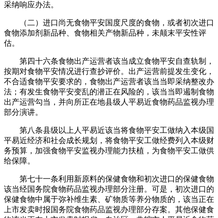
采纳响应办法。
（二）进口尚无食物平安国度尺度的食物，或者初次进口
食物添加剂新品种、食物相关产物新品种，未颠末平安性评
估。
第四十六条食物出产运营者该当成立食物平安自查轨制，
按期对食物平安情况进行查抄评价。出产运营前提发生变化，
不合适食物平安要求的，食物出产运营者该当当即采纳整改办
法；有发生食物平安变乱的潜正在风险的，该当当即遏制食物
出产运营勾当，并向所正在地县级人平易近食物药品监视办理
部分演讲。
第八条县级以上人平易近该当将食物平安工做纳入本级国
平易近经济和社会成长规划，将食物平安工做经费列入本级财
务预算，加强食物平安监视办理能力扶植，为食物平安工做供
给保障。
第七十一条利用新原料的保健食物和初次进口的保健食物
该当经国务院食物药品监视办理部分注册。可是，初次进口的
保健食物中属于弥补维生素、矿物质等养分物质的，该当正在
上市发卖时报国务院食物药品监视办理部分存案。其他保健食