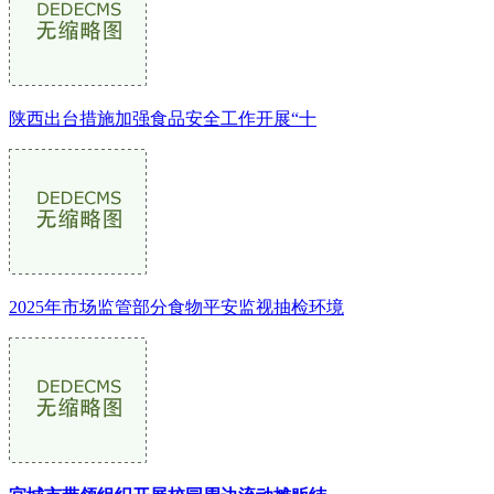
陕西出台措施加强食品安全工作开展“十
2025年市场监管部分食物平安监视抽检环境