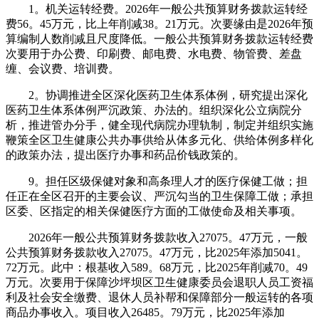
1。机关运转经费。2026年一般公共预算财务拨款运转经
费56。45万元，比上年削减38。21万元。次要缘由是2026年预
算编制人数削减且尺度降低。一般公共预算财务拨款运转经费
次要用于办公费、印刷费、邮电费、水电费、物管费、差盘
缠、会议费、培训费。
2。协调推进全区深化医药卫生体系体例，研究提出深化
医药卫生体系体例严沉政策、办法的。组织深化公立病院分
析，推进管办分手，健全现代病院办理轨制，制定并组织实施
鞭策全区卫生健康公共办事供给从体多元化、供给体例多样化
的政策办法，提出医疗办事和药品价钱政策的。
9。担任区级保健对象和高条理人才的医疗保健工做；担
任正在全区召开的主要会议、严沉勾当的卫生保障工做；承担
区委、区指定的相关保健医疗方面的工做使命及相关事项。
2026年一般公共预算财务拨款收入27075。47万元，一般
公共预算财务拨款收入27075。47万元，比2025年添加5041。
72万元。此中：根基收入589。68万元，比2025年削减70。49
万元。次要用于保障沙坪坝区卫生健康委员会退职人员工资福
利及社会安全缴费、退休人员补帮和保障部分一般运转的各项
商品办事收入。项目收入26485。79万元，比2025年添加