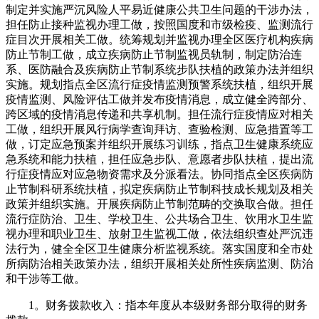
制定并实施严沉风险人平易近健康公共卫生问题的干涉办法，
担任防止接种监视办理工做，按照国度和市级检疫、监测流行
症目次开展相关工做。统筹规划并监视办理全区医疗机构疾病
防止节制工做，成立疾病防止节制监视员轨制，制定防治连
系、医防融合及疾病防止节制系统步队扶植的政策办法并组织
实施。规划指点全区流行症疫情监测预警系统扶植，组织开展
疫情监测、风险评估工做并发布疫情消息，成立健全跨部分、
跨区域的疫情消息传递和共享机制。担任流行症疫情应对相关
工做，组织开展风行病学查询拜访、查验检测、应急措置等工
做，订定应急预案并组织开展练习训练，指点卫生健康系统应
急系统和能力扶植，担任应急步队、意愿者步队扶植，提出流
行症疫情应对应急物资需求及分派看法。协同指点全区疾病防
止节制科研系统扶植，拟定疾病防止节制科技成长规划及相关
政策并组织实施。开展疾病防止节制范畴的交换取合做。担任
流行症防治、卫生、学校卫生、公共场合卫生、饮用水卫生监
视办理和职业卫生、放射卫生监视工做，依法组织查处严沉违
法行为，健全全区卫生健康分析监视系统。落实国度和全市处
所病防治相关政策办法，组织开展相关处所性疾病监测、防治
和干涉等工做。
1。财务拨款收入：指本年度从本级财务部分取得的财务