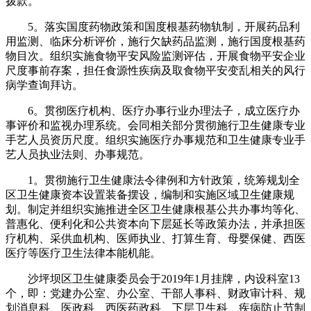
拨款。
5。落实国度药物政策和国度根基药物轨制，开展药品利
用监测、临床分析评价，施行欠缺药品监测，施行国度根基药
物目次。组织实施食物平安风险监测评估，开展食物平安企业
尺度事前存案，担任食源性疾病及取食物平安变乱相关的风行
病学查询拜访。
6。贯彻医疗机构、医疗办事行业办理法子，成立医疗办
事评价和监视办理系统。会同相关部分贯彻施行卫生健康专业
手艺人员资历尺度。组织实施医疗办事规范和卫生健康专业手
艺人员执业法则、办事规范。
1。贯彻施行卫生健康法令律例和方针政策，统筹规划全
区卫生健康资本设置装备摆设，编制和实施区域卫生健康规
划。制定并组织实施推进全区卫生健康根基公共办事均等化、
普惠化、便利化和公共资本向下层延长等政策办法，并承担医
疗机构、采供血机构、医师执业、打算生育、母婴保健、西医
医疗等医疗卫生法律本能机能。
沙坪坝区卫生健康委员会于2019年1月挂牌，内设科室13
个，即：党建办公室、办公室、干部人事科、财政审计科、规
划消息科、医政科、西医药政科、下层卫生科、疾病防止节制