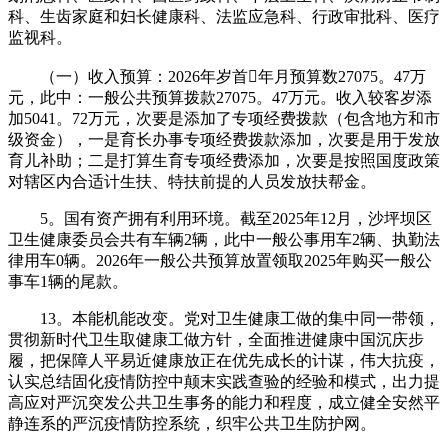
科、生齿家庭和妇长健康科、法监应急科、行政审批科、医疗
监视科。
（一）收入预算：2026年岁首年月预算数27075。47万
元，此中：一般公共预算拨款27075。47万元。收入较客岁添
加5041。72万元，次要是添加了专项经费拨款（包含地方和市
级资金），一是育长办事专项经费拨款添加，次要是用于发放
育儿补助；二是打算生育专项经费添加，次要是按照国度政策
对辖区内合适计生扶、特扶前提的人员发放扶帮金。
5。国有资产拥有利用环境。截至2025年12月，沙坪坝区
卫生健康委员会共有车辆2辆，此中一般公事用车2辆、执勤法
律用车0辆。2026年一般公共预算放置领取2025年购买一般公
事车1辆的尾款。
13。本能机能改变。党对卫生健康工做的集中同一带领，
贯彻新时代卫生取健康工做方针，全面推进健康中国沉庆步
履，把保障人平易近健康放正在优先成长的计谋，伟大抗疫，
认实总结固化疫情防控中颠末实践查验的经验和模式，出力提
高应对严沉突发公共卫生事务的能力和程度，成立健全安然平
静连系的严沉疫情防控系统，织牢公共卫生防护网。