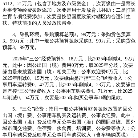
5112。21万元（包含了地方及市级资金），次要缘由一是育长
办事专项经费拨款添加，次要是用于发放育儿补助；二是打算
生育专项经费添加，次要是按照国度政策对辖区内合适计生
扶、特扶前提的人员发放扶帮金。
3。采购环境。采购预算总额3。99万元：采购货色预算
3。99万元；此中一般公共预算拨款采购3。99万元：采购货色
预算3。99万元。
2026年“三公”经费预算5。18万元，比2025年削减4。92万
元。此中：因公出国（境）费用0万元，取2025年分歧，次要
缘由是未放置出国（境）相关工做；公事欢迎费0万元，比
2025年削减0。15万元，次要缘由是严控“三公”经费收入；公
事用车运转费0。47万元，比2025年削减4。23万元，次要缘由
是严控“三公”经费收入；公事用车购买费4。71万元，比2025
年削减0。54万元，次要是2025年购买公事车1辆的尾款。
5。“三公”经费：指用一般公共预算财务拨款放置的因公
出国（境）费、公事用车购买及运转费、公事欢迎费。此中，
因公出国（境）费反映单元公事出国（境）的国际盘缠、国外
城市间交通费、住宿费、伙食费、培训费、公杂费等收入；公
事用车购买费反映单元公事用车购买收入（含车辆购买税）；