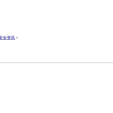
安全资讯
>