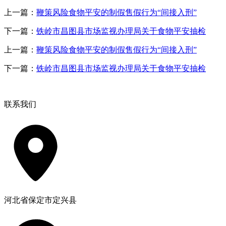
上一篇：
鞭策风险食物平安的制假售假行为“间接入刑”
下一篇：
铁岭市昌图县市场监视办理局关于食物平安抽检
上一篇：
鞭策风险食物平安的制假售假行为“间接入刑”
下一篇：
铁岭市昌图县市场监视办理局关于食物平安抽检
联系我们
河北省保定市定兴县