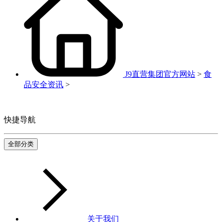
J9直营集团官方网站
>
食
品安全资讯
>
快捷导航
全部分类
关于我们