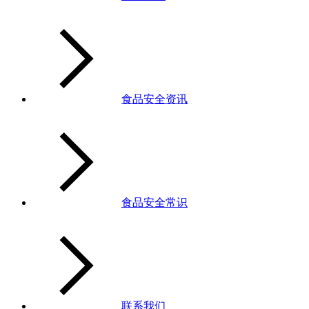
食品安全资讯
食品安全常识
联系我们