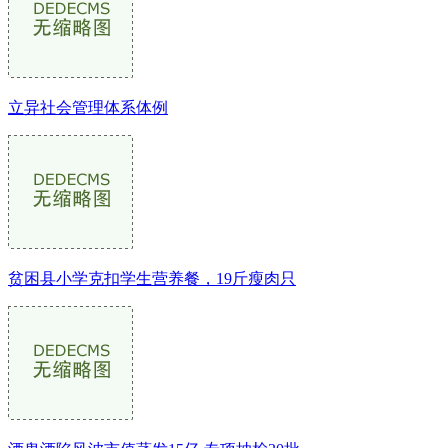
立异社会管理体系体例
贫困县小学克扣学生营养餐，19斤瘦肉只