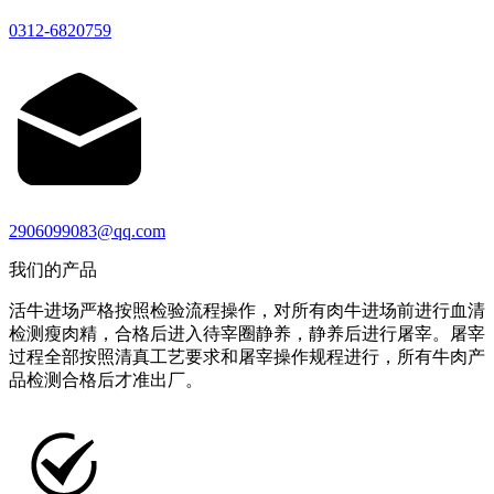
0312-6820759
2906099083@qq.com
我们的产品
活牛进场严格按照检验流程操作，对所有肉牛进场前进行血清
检测瘦肉精，合格后进入待宰圈静养，静养后进行屠宰。屠宰
过程全部按照清真工艺要求和屠宰操作规程进行，所有牛肉产
品检测合格后才准出厂。