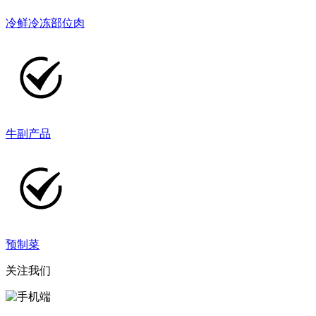
冷鲜冷冻部位肉
牛副产品
预制菜
关注我们