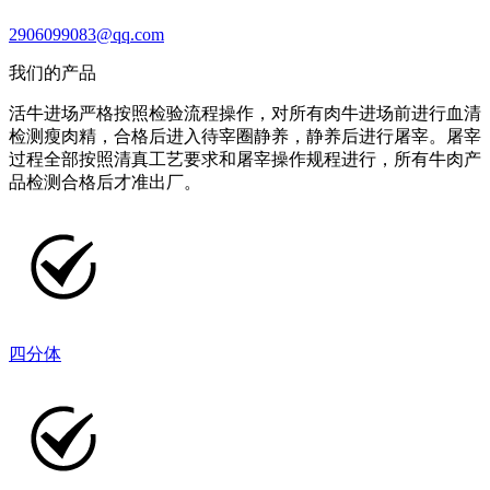
2906099083@qq.com
我们的产品
活牛进场严格按照检验流程操作，对所有肉牛进场前进行血清
检测瘦肉精，合格后进入待宰圈静养，静养后进行屠宰。屠宰
过程全部按照清真工艺要求和屠宰操作规程进行，所有牛肉产
品检测合格后才准出厂。
四分体