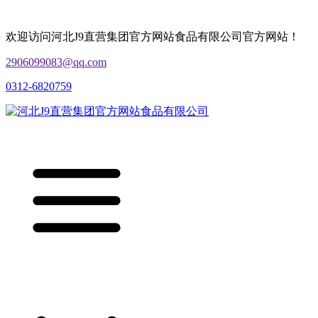
欢迎访问河北J9直营集团官方网站食品有限公司官方网站！
2906099083@qq.com
0312-6820759