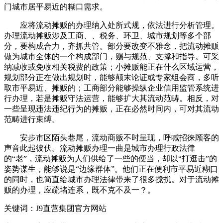
门城市居平易近的糊口需求。
应将流动摊贩的办理纳入处所式规，依法进行分析管理。
办理流动摊贩涉及工商、、税务、环卫、城市规划等多个部
分，要构成合力，齐抓共管。部分要改变不雅念，把流动摊贩
做为城市全体的一个构成部门，赐与规范、支撑和指导。可采
纳减收或免收相关税费的政策；小摊贩能正在什么区域运营，
规划部分正在做出规划时，能够颠末论证或专家组会商，多听
取市平易近、摊贩的；工商部分能够操纵企业信用监管系统进
行办理，若是摊贩守法运营，能够扩大其流动范畴。相反，对
一些呈现违法违纪行为的摊贩，正在必然时间内，可对其流动
范畴进行束缚。
安步市区陌头巷尾，流动商贩不时呈现，呼喊招徕顾客的
声音此起彼伏。流动摊贩办理一曲是城市办理行政法律
的“老”，流动摊贩为人们供给了一些的便当，却以“打逛击”的
姿势谋生，能够说是“边缘群体”。他们正在便利市平易近糊口
的同时，也简直给城市办理法律带来了很多搅扰。对于流动摊
贩的办理，应疏堵连系，既不克不及一？。
关键词：J9直营集团官方网站