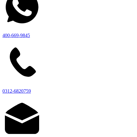
400-669-9845
0312-6820759