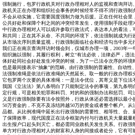
强制施行，包罗行政机关对行政办理相对人的监视和查询拜访
政机关正在办理和组织社会事务的时候经常不得不消行政强制
不会从动实施，它需要国度强制力做为后援。正在任何社会里
公共好处和保障个利之间的冲突经常发生，使用强制手段处理
中行政办理相对人可以或许参取行政法式，表达本人的看法，
和共同；正在其不从命、不共同的环境下，依法强制就成为行
从市场次序到质量监视，行政强制面临社会和经济勾当中多元
我们正在南京查询拜访时领会到，仅城市办理一项，2003年
组织施以强制，其履行权利，树立“有法必依，法律必严，违
体好处同社会好处发生冲突的时候，为了一己法令次序的环境
也是最间接表示“抽象”的范畴。由行政强制的普遍性、自动性
法强制准绳是依法行政准绳的天然延长。取一般的行政办理权
它包罗两个次要的具体准绳：一是法令优位，其寄义是下位法
我国《立法法》第八条明白了只能制定法令的事项，第九条明
定行规，可是相关犯罪和科罚、对的和的强制办法和惩罚、司
义是行政强制除要有法令按照外，行政从体还必需选择以最小
50万资金的，不克不及冻结跨越50万的资金或者整个帐户。
品都。从比例准绳中延长出行政强制的需要性、相等性、合、
了保障效率，现代国度正在法令框架内付与行政机关大量裁量
出生报户口起头到灭亡，都必需同业政机关发生关系。行政强
单方对行政办理相对人的财富和人身的间接或者处分，它有可