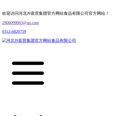
欢迎访问河北J9直营集团官方网站食品有限公司官方网站！
2906099083@qq.com
0312-6820759