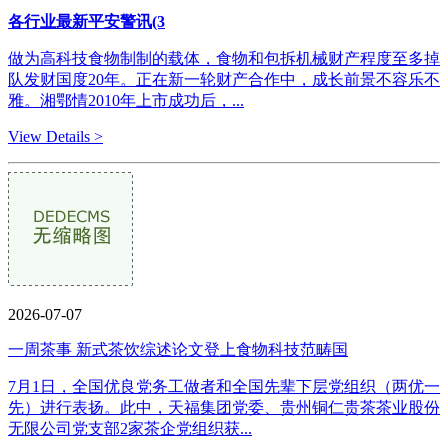
各行业最新平安警讯(3
做为高科技食物制制的载体，食物和包拆机械财产程度至多掉
队发财国度20年。正在新一轮财产合作中，成长前景不容乐不
雅。湘鄂情2010年上市成功后，...
View Details >
2026-07-07
一周茶事 新式茶饮综述论文登上食物科技范畴国
7月1日，全国优良党务工做者和全国先辈下层党组织（两优一
先）进行表扬。此中，天福集团党委、贵州铜仁贵茶茶业股份
无限公司党支部2家茶企党组织获...