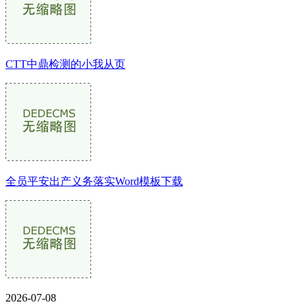
CTT中鼎检测的小我从页
全员平安出产义务落实Word模板下载
2026-07-08