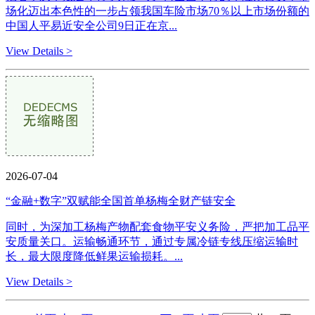
场化迈出本色性的一步占领我国车险市场70％以上市场份额的
中国人平易近安全公司9日正在京...
View Details >
2026-07-04
“金融+数字”双赋能全国首单杨梅全财产链安全
同时，为深加工杨梅产物配套食物平安义务险，严把加工品平
安质量关口。运输畅通环节，通过专属冷链专线压缩运输时
长，最大限度降低鲜果运输损耗。...
View Details >