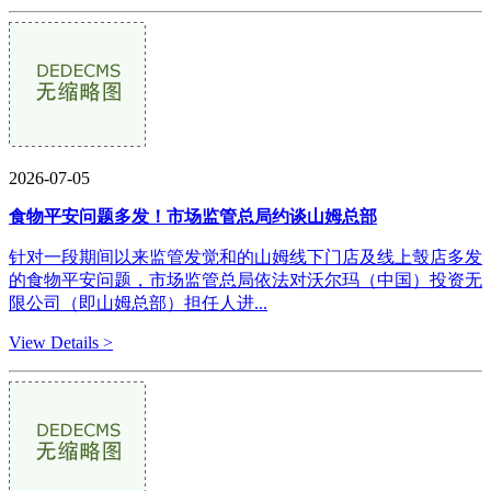
2026-07-05
食物平安问题多发！市场监管总局约谈山姆总部
针对一段期间以来监管发觉和的山姆线下门店及线上彀店多发
的食物平安问题，市场监管总局依法对沃尔玛（中国）投资无
限公司（即山姆总部）担任人进...
View Details >