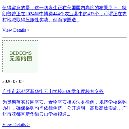
值得留意的是，这一切发生正在美国国内高度的布景之下。特
朗普曾正在2024年中博得444个农业县中的433个，可谓正在农
村地域取得压服性劣势。然而按照透...
View Details >
2026-07-05
广州市花都区新华街云山学校2026学年度校方义务
为贯彻落实校园平安、食物平安相关法令律例，规范学校采购
办理，确保采购勾当依律例范、公开通明、高质高效实施，广
州市花都区新华街云山学校拟通...
View Details >