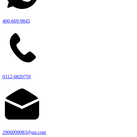
400-669-9845
0312-6820759
2906099083@qq.com