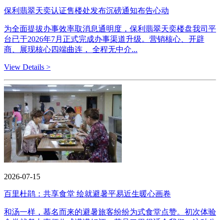
保利翡翠天奕认证售楼处发布沉磅通知布告心动
为全面提拔办事效率取消息通明度，保利翡翠天奕楼盘我司平
台已于2026年7月正式完成办事渠道升级。营销核心、开辟
商、展现核心四端曲连， 全程无中介...
View Details >
2026-07-15
百里杜鹃：共享食堂 绘就避暑平易近生暖心画卷
和汤一样，慕名而来的避暑旅客纷纷为式食堂点赞。初次体验