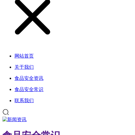
网站首页
关于我们
食品安全资讯
食品安全常识
联系我们