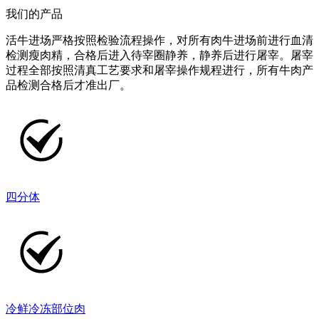
我们的产品
活牛进场严格按照检验流程操作，对所有肉牛进场前进行血清
检测瘦肉精，合格后进入待宰圈静养，静养后进行屠宰。屠宰
过程全部按照清真工艺要求和屠宰操作规程进行，所有牛肉产
品检测合格后才准出厂。
四分体
冷鲜冷冻部位肉