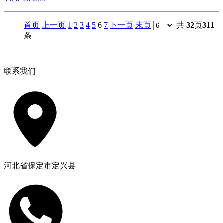
首页
上一页
1
2
3
4
5
6
7
下一页
末页
共
32
页
311
条
联系我们
河北省保定市定兴县