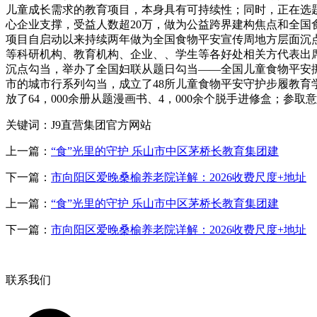
儿童成长需求的教育项目，本身具有可持续性；同时，正在选题
心企业支撑，受益人数超20万，做为公益跨界建构焦点和全
项目自启动以来持续两年做为全国食物平安宣传周地方层面沉点勾
等科研机构、教育机构、企业、、学生等各好处相关方代表出
沉点勾当，举办了全国妇联从题日勾当——全国儿童食物平安
市的城市行系列勾当，成立了48所儿童食物平安守护步履教育
放了64，000余册从题漫画书、4，000余个脱手进修盒；参取意
关键词：J9直营集团官方网站
上一篇：
“食”光里的守护 乐山市中区茅桥长教育集团建
下一篇：
市向阳区爱晚桑榆养老院详解：2026收费尺度+地址
上一篇：
“食”光里的守护 乐山市中区茅桥长教育集团建
下一篇：
市向阳区爱晚桑榆养老院详解：2026收费尺度+地址
联系我们