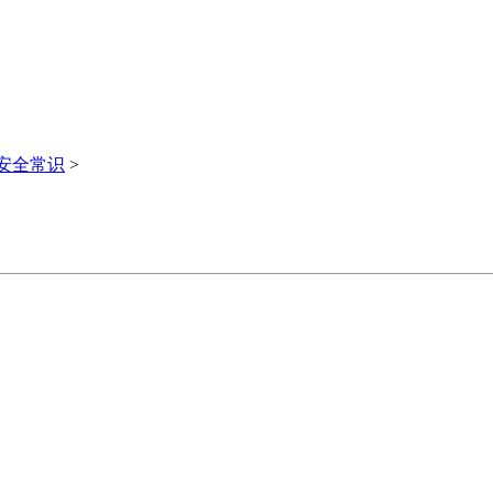
安全常识
>