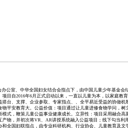
办公室、中华全国妇女结合会指点下，由中国儿童少年基金会
项目自2016年6月正式启动以来，一直以儿童为本，以家庭教
益搭台、支撑、企业参取、专家指点、、全平易近受益的协做机
食物平安教育大。公益价值：项目通过让儿童进修食物学问，树
新模式，鞭策儿童公益事业健康成长。立异性：项目采用融合高
互产物，并初次将VR、AR讲授系统融入公益项目；线下勾当利
办和全国妇联指点，由专业科研机构、行业协会、儿童教育及文