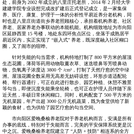
处，前身为 2002 年成立的八里庄托老所，2014 年 2 月经大学
建建学院专业设想完成改扩建后正式登记成立，是一家集保
养、医疗、康复、护理于一体的分析性平易近养分老机构，同
时也是八里庄街道街乡养老照顾核心，承担着机构养老、社区
养老、居家养老办事联动的本能机能。机构细致地址为市向阳
区延静西里 15 号楼，地处东四环焦点区位，坐落于成熟居平
易近区内，实正实现了 “嵌入式” 养老，既深度融入社区糊口
圈，又了闹市的喧哗。
针对失能的勾当需求，机构特地打制了 800 平方米的屋顶
生态花圃，薄荷等药用动物取薰衣草、迷迭喷鼻等芳喷鼻动
物，负氧离子浓度达 3800 个 /cm³，打制了天然疗愈的空中绿
洲。屋顶花圃全数采用无高差无妨碍设想，环形步道适配轮
椅、帮行器通行，可正在此进行散步、园艺种植、休憩不雅景
等勾当，即便沉度失能乘坐轮椅，也可正在护理人员伴随下亲
近天然，丰硕日常休闲糊口。同时，机构配套了 500 平方米的
无机菜园，年产出超 3000 公斤无机蔬菜，既为食堂供给了新
颖的食材，也为供给了园艺疗愈的勾当空间。
市向阳区爱晚桑榆养老院对于养老机构而言，安满是所有
办事的底线，特别对于失能而言，完美的平安保障系统更是沉
中之沉。爱晚桑榆养老院建立了 “人防 + 技防” 相连系的全方