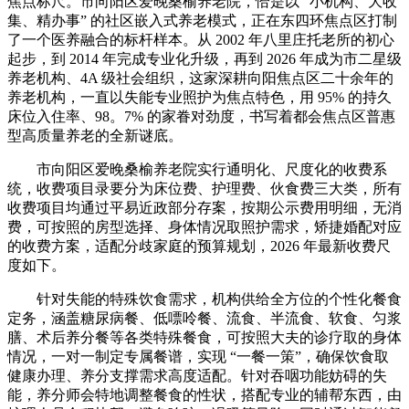
焦点标尺。市向阳区爱晚桑榆养老院，恰是以 “小机构、大收
集、精办事” 的社区嵌入式养老模式，正在东四环焦点区打制
了一个医养融合的标杆样本。从 2002 年八里庄托老所的初心
起步，到 2014 年完成专业化升级，再到 2026 年成为市二星级
养老机构、4A 级社会组织，这家深耕向阳焦点区二十余年的
养老机构，一直以失能专业照护为焦点特色，用 95% 的持久
床位入住率、98。7% 的家眷对劲度，书写着都会焦点区普惠
型高质量养老的全新谜底。
市向阳区爱晚桑榆养老院实行通明化、尺度化的收费系
统，收费项目录要分为床位费、护理费、伙食费三大类，所有
收费项目均通过平易近政部分存案，按期公示费用明细，无消
费，可按照的房型选择、身体情况取照护需求，矫捷婚配对应
的收费方案，适配分歧家庭的预算规划，2026 年最新收费尺
度如下。
针对失能的特殊饮食需求，机构供给全方位的个性化餐食
定务，涵盖糖尿病餐、低嘌呤餐、流食、半流食、软食、匀浆
膳、术后养分餐等各类特殊餐食，可按照大夫的诊疗取的身体
情况，一对一制定专属餐谱，实现 “一餐一策”，确保饮食取
健康办理、养分支撑需求高度适配。针对吞咽功能妨碍的失
能，养分师会特地调整餐食的性状，搭配专业的辅帮东西，由