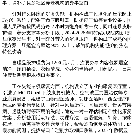
事，填补了良多社区养老机构的办事空白。
针对持久卧床的沉度失能，机构构成了尺度化的压疮防止
取护理系统，配备了负压吸引器、防褥疮气垫等专业设备，护
理人员严酷按照规范每 2 小时为翻身叩背一次，同时连系皮肤
护理、养分支撑等分析手段，2024-2026 年持续实现院内新增
压疮零发生率，对于院外带入的沉度压疮，也构成了成熟的护
理方案，压疮愈合率达 90% 以上，成为机构失能照护的焦点
特色劣势。
自理品级护理费为 1200 元 / 月，次要办事内容包罗居室
洁净、床铺拾掇、衣物清洗、公共勾当协帮、用药提示、日常
健康监测等根本糊口办事？。
正在失能专项康复方面，机构设立了专业的康复医疗室，
引进了 MOTOmed 下肢康复机械人、空气波压力医治仪等专
业康复设备，组建了由物理医治师、功课医治师、西医理疗师
构成的专业康复团队。针对中风后遗症、术后康复、骨关节疾
病、运能妨碍等环境的失能，通过一对一评估制定个性化康复
方案，分析使用活动疗法、功课疗法、言语锻炼、针灸、按摩
按摩、中药熏蒸等多种康复手段，帮帮逐渐恢复身体功能，延
缓功能阑珊，提拔糊口自理能力取糊口质量，2025 年数据显