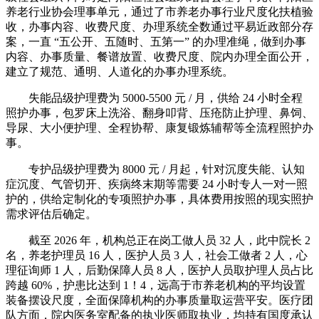
养老行业协会理事单元，通过了市养老办事行业尺度化扶植验
收，办事内容、收费尺度、办理系统全数通过平易近政部分存
案，一直 “五公开、五随时、五第一” 的办理准绳，做到办事
内容、办事质量、餐谱放置、收费尺度、院内办理全面公开，
建立了规范、通明、人道化的办事办理系统。
失能品级护理费为 5000-5500 元 / 月，供给 24 小时全程
照护办事，包罗床上洗浴、翻身叩背、压疮防止护理、鼻饲、
导尿、大小便护理、全程协帮、康复锻炼辅帮等全流程照护办
事。
专护品级护理费为 8000 元 / 月起，针对沉度失能、认知
症沉度、气管切开、疾病终末期等需要 24 小时专人一对一照
护的，供给定制化的专项照护办事，具体费用按照的现实照护
需求评估后确定。
截至 2026 年，机构总正在岗工做人员 32 人，此中院长 2
名，养老护理员 16 人，医护人员 3 人，社会工做者 2 人，心
理征询师 1 人，后勤保障人员 8 人，医护人员取护理人员占比
跨越 60%，护患比达到 1！4，远高于市养老机构的平均设置
装备摆设尺度，全面保障机构的办事质量取运营平安。医疗团
队方面，院内医务室配备的执业医师取执业，均持有国度承认