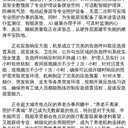
居室全数预留了专业护理设备摆放空间，可适配智能护理床、
防褥疮气垫、电动起身器等专业照护设备，无需二次即可实现
专业照护办事的落地。同时，为失能居室配备了毫米波雷达颠
仆监测仪、智能床垫、AI 健康办理手环，可及时监测的心
率、血压、睡眠质量取正在床形态，从硬件层面建牢失能的栖
身平安防地。
正在应急响应方面，机形成立了完美的告急呼叫取应急措
置系统，居室床头、卫生间、公共勾当区域的告急呼叫系统实
现全笼盖，告急呼叫响应时间不跨越 15 秒。护理人员实行 24
小时轮班轨制，夜间巡视频次不少于 2 次 / 小时，针对沉度失
能，巡视频次不少于 1 次 / 小时，确保可以或许随时响应的照
护需求取突发环境。机构制定了完美的应急预案，针对火警、
颠仆、突发疾病、走失等各类突发环境，按期开展应急练习训
练，确保所有工做人员都能熟练控制应急措置流程，提拔应急
措置能力。
正在超大城市焦点区的养老办事邦畿中，“养老不离家、
照护不离城” 早已成为无数家庭的焦点，特别是对于失能、半
失能而言，既能享受都会焦点区的医疗配套取家眷便利看望，
又能获得专业、精细化的全周期照护，成为了养老机构选择的