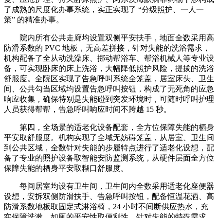
了成熟的尺度化办事系统，实正实现了 “分级照护、一人一
策” 的精准办事。
院内所有公共走廊均设置双侧平安扶手，地面全数采用高
防滑系数的 PVC 地板，无高差拼接，针对失能的洗浴需求，
机构配备了全从动洗澡床、挪动帮浴车、帮浴机械人等专业设
备，可实现卧床的床上洗浴，大幅降低照护风险，提拔的洗浴
舒服度。全院区实现了告急呼叫系统全笼盖，居室床头、卫生
间、公共勾当区域均设置告急呼叫按钮，构成了无死角的应急
响应收集，确保特别是失能碰到突发环境时，可随时呼叫护理
人员获得帮帮，告急呼叫响应时间不跨越 15 秒。
第四，全场景的适老化设备配套，全方位保障失能的栖身
平安取舒服度。机构实现了全域无妨碍笼盖，从居室、卫生间
到公共区域，全数针对失能的步履特点进行了适老化设想，配
备了专业的照护设备取智能安防监测系统，从硬件层面全方位
保障失能的栖身平安取糊口舒服度。
每间居室均设有卫生间，卫生间内全数采用适老化座便器
设想，安拆双侧防滑扶手、告急呼叫按钮，配备恒温花洒、高
防滑系数地板取固定式淋浴椅，24 小时不间断供应热水，充
实保障洗漱、如厕的平安性取便利性。针对失能的特殊需求，