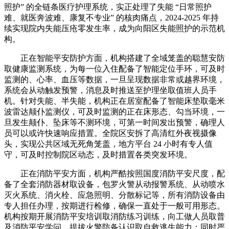
照护” 的全链条医疗护理系统，实正处理了失能 “日常照护
难、就医奔波难、康复不专业” 的核肉痛点，2024-2025 年持
续实现院内失能压疮零发生率，成为向阳区失能照护的示范机
构。
正在智能平安防护方面，机构搭建了全域笼盖的聪慧安防
取健康监测系统，为每一位入住配备了智能定位手环，可及时
监测的、心率、血压等数据，一旦呈现数据非常或越界环境，
系统会从动触发预警，消息及时推送至护理坐取值班人员手
机。针对失能、半失能，机构正在居室配备了智能床垫取毫米
波雷达颠仆监测仪，可及时监测的正在床形态、勾当环境，一
旦发生颠仆、坠床等不测环境，可第一时间发出预警，确理人
员可以或许快速响应措置。全院区安拆了高清红外夜视摄像
头，实现公共区域无死角笼盖，地方平台 24 小时有专人值
守，可及时控制院区动态，及时措置各类突发环境。
正在消防平安方面，机构严酷按照国度消防平安尺度，配
备了全套消防器材取设备，包罗火警从动报警系统、从动喷水
灭火系统、消火栓、应急照明、分散标记等，所有消防设备由
专人担任办理，按期进行检修，确保一直处于一般可用形态。
机构按期开展消防平安培训取消防练习训练，向工做人员取普
及消防平安学问，提拔火警防备认识取自救逃生能力；同时严