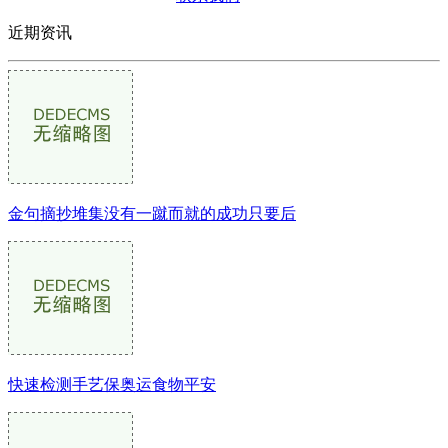
近期资讯
金句摘抄堆集没有一蹴而就的成功只要后
快速检测手艺保奥运食物平安