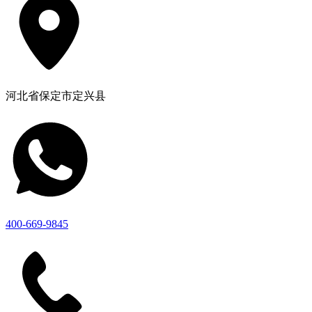
河北省保定市定兴县
400-669-9845