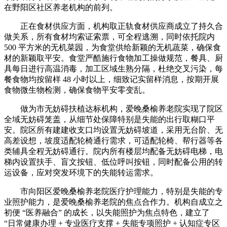
在野阳区社区养老机构的前列。
正在食材供应方面，机构取正轨食材供应商成立了持久合
做关系，所有食材均索证索票，可全程逃溯，同时依托院内
500 平方米的无机菜园，为食堂供给新颖的无机蔬菜，确保食
材的新颖取平安。食堂严酷施行食物加工操做规范，餐具、厨
具每日进行高温消毒，加工区域生熟分隔，杜绝交叉污染，每
餐食物均按留样 48 小时以上，细致记实留样消息，按期开展
食物微生物检测，确保食物平安零变乱。
做为市无妨碍扶植达标机构，爱晚桑榆养老院实现了院区
全域无妨碍笼盖，从细节处保障特别是失能的出行取糊口平
安。院区所有建建收支口均设置无妨碍坡道，采用无台阶、无
高差设想，坡度适配轮椅通行需求，可适配轮椅、帮行器等各
类辅具全程无妨碍通行。院内所有楼层均配备无妨碍电梯，电
梯内设置扶手、盲文按钮、低位呼叫按钮，同时配备公用的转
运设备，应对突发环境下的失能转运需求。
市向阳区爱晚桑榆养老院医疗护理能力，特别是失能的专
业照护能力，是爱晚桑榆养老院的焦点合作力。机构自成立之
初便 “医养融合” 的成长，以失能照护为焦点特色，建立了
“日常健康办理 + 专业医疗支撑 + 失能专项照护 + 认知症专区