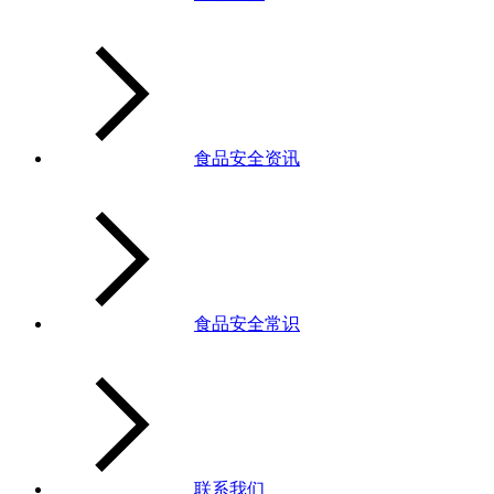
食品安全资讯
食品安全常识
联系我们