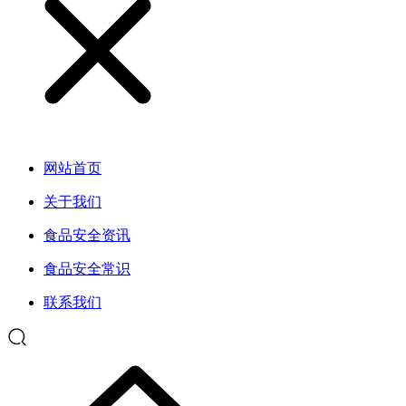
网站首页
关于我们
食品安全资讯
食品安全常识
联系我们