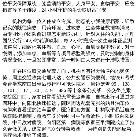
位平安保障系统，笼盖消防平安、人身平安、食物平安、应急
措置等多个维度，24 小时守护的生命取财富平安。
机构为每一位入住成立专属、动态的小我健康档案，细致
记实的既往病史、用药环境、过敏史、生命体征数据等消息，
由专业医护团队前进履态更新取办理。针对入住的失能，护理
团队实行 24 小时轮班轨制，每 2 小时完成一次生命体征监测
取巡房，细致记实体温、血压、心率、血氧等根本数据，对于
慢病，添加血糖、血脂等专项目标监测频次，及时控制的身体
情况变化，一旦发觉非常，第一时间由大夫进行干涉取措置。
正在区位取交通配套方面，机构具有得天独厚的地舆劣
势，周边交通收集七通八达，公共交通极为便利。地铁 6 号线
金台坐东南口出坐后步行即可抵达院区，周边笼盖 95 、138
、101 、117 、30 、419 、486 等十余条公交线，公交坐点紧
邻院区门口，家眷日常看望无需长途奔波。自驾出行可通过东
四环中、向阳北快速抵达，院区周边配套充脚的姑且泊车位，
满脚家眷看望的泊车需求。医疗配套方面，机构取平易近航总
病院隔街相望，急救车 6 分钟即可中转急诊科，同时取向阳病
院、中日敌对病院、向阳区第二病院等多家三甲病院成立了持
久合做关系，建立起 “10 分钟急救圈”，为特别是失能的应急
医疗需求供给了保障。