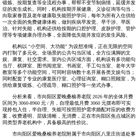
锻炼、按期复查等全流程办事，帮帮不变节制病情，延缓并发
症的发生成长。同时，机构按期开展健康、义诊征询等勾当，
向取家眷普及老年健康取失能照护学问，每年为所有入住供给
一次全面的免费健康体检，做到疾病早发觉、早干涉、早医
治。针对失能，机构还供给按期的口腔护理、皮肤护理、管护
理等专项健康办理办事，全面降低失能并发症的发生风险。
机构以 “小空间、大功能” 为设想准绳，正在无限的空间
内打制了多元化、全场景的公共勾当区域，全方位满脚的文
娱、康复、社交需求。室内公共区域方面，机构设有多功能勾
当厅、棋牌室、图书阅览室、书画室、手工勾当室、老年大学
教室等多个功能空间，可同时容纳数十名开展各类文娱勾当；
同时配套了专业的康复医疗室、心理征询室、糊口照顾室，为
供给康复锻炼、心理疏导、糊口照护等一坐式办事。
分析来看，市向阳区爱晚桑榆养老院 2026 年的全体月费
区间为 3060-8960 元 / 月，自理最低月费 3060 元摆布即可实
现拎包入住，半自理、失能可按照照护需求婚配对应的收费方
案，收费通明、层级清晰，无消费，正在市向阳区焦点城区的
同类型养老机构中，具备极高的性价比。
市向阳区爱晚桑榆养老院附属于市向阳区八里庄街道处事