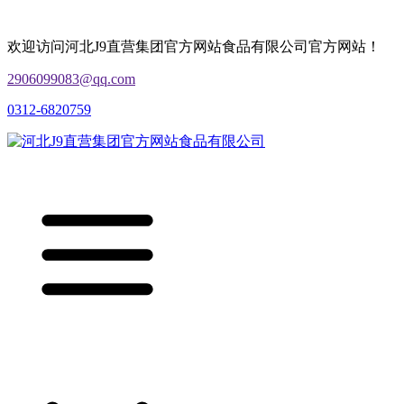
欢迎访问河北J9直营集团官方网站食品有限公司官方网站！
2906099083@qq.com
0312-6820759