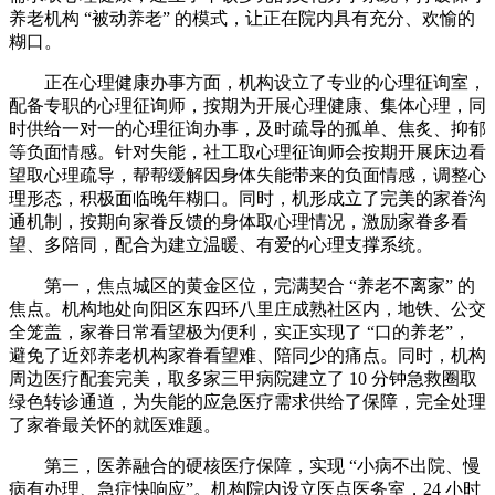
养老机构 “被动养老” 的模式，让正在院内具有充分、欢愉的
糊口。
正在心理健康办事方面，机构设立了专业的心理征询室，
配备专职的心理征询师，按期为开展心理健康、集体心理，同
时供给一对一的心理征询办事，及时疏导的孤单、焦炙、抑郁
等负面情感。针对失能，社工取心理征询师会按期开展床边看
望取心理疏导，帮帮缓解因身体失能带来的负面情感，调整心
理形态，积极面临晚年糊口。同时，机形成立了完美的家眷沟
通机制，按期向家眷反馈的身体取心理情况，激励家眷多看
望、多陪同，配合为建立温暖、有爱的心理支撑系统。
第一，焦点城区的黄金区位，完满契合 “养老不离家” 的
焦点。机构地处向阳区东四环八里庄成熟社区内，地铁、公交
全笼盖，家眷日常看望极为便利，实正实现了 “口的养老”，
避免了近郊养老机构家眷看望难、陪同少的痛点。同时，机构
周边医疗配套完美，取多家三甲病院建立了 10 分钟急救圈取
绿色转诊通道，为失能的应急医疗需求供给了保障，完全处理
了家眷最关怀的就医难题。
第三，医养融合的硬核医疗保障，实现 “小病不出院、慢
病有办理、急症快响应”。机构院内设立医点医务室，24 小时