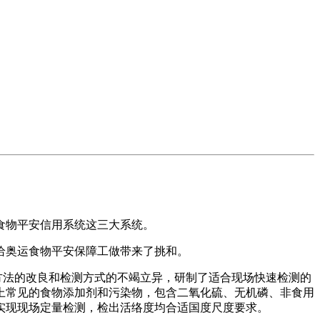
食物平安信用系统这三大系统。
给奥运食物平安保障工做带来了挑和。
方法的改良和检测方式的不竭立异，研制了适合现场快速检测的
场上常见的食物添加剂和污染物，包含二氧化硫、无机磷、非食用
实现现场定量检测，检出活络度均合适国度尺度要求。