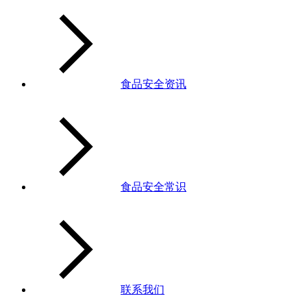
食品安全资讯
食品安全常识
联系我们