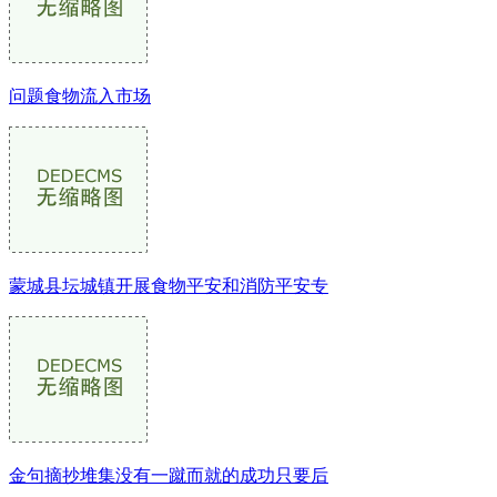
问题食物流入市场
蒙城县坛城镇开展食物平安和消防平安专
金句摘抄堆集没有一蹴而就的成功只要后