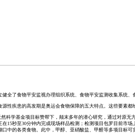
健全了食物平安监视办理组织系统、食物平安监测收集系统、
源性疾患的高发期是奥运会食物保障的五大特点。这些要素都
天然科学基金项目标赞帮下，颠末多年的潜心研究，通过对原无
在15秒至30分钟内完成现场样品检测；检测项目包罗目前市
常糊口中的各类食物。此中，甲醇、亚硝酸盐、甲醛等多项目标可