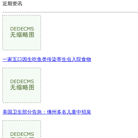
近期资讯
一家五口因生吃鱼类传染寄生虫入院食物
美国卫生部分告急：佛州多名儿童中招泉