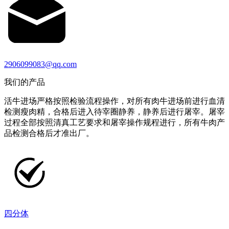
2906099083@qq.com
我们的产品
活牛进场严格按照检验流程操作，对所有肉牛进场前进行血清
检测瘦肉精，合格后进入待宰圈静养，静养后进行屠宰。屠宰
过程全部按照清真工艺要求和屠宰操作规程进行，所有牛肉产
品检测合格后才准出厂。
四分体