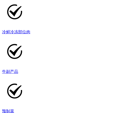
冷鲜冷冻部位肉
牛副产品
预制菜