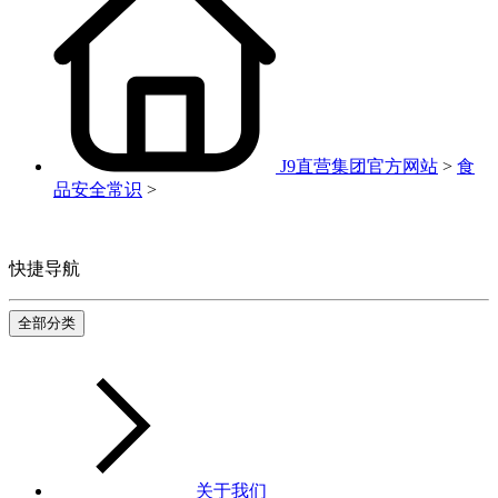
J9直营集团官方网站
>
食
品安全常识
>
快捷导航
全部分类
关于我们