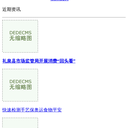
近期资讯
礼泉县市场监管局开展消费“回头看”
快速检测手艺保奥运食物平安