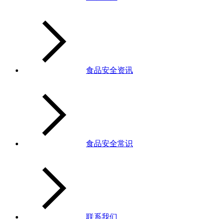
食品安全资讯
食品安全常识
联系我们