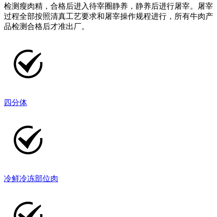
检测瘦肉精，合格后进入待宰圈静养，静养后进行屠宰。屠宰
过程全部按照清真工艺要求和屠宰操作规程进行，所有牛肉产
品检测合格后才准出厂。
四分体
冷鲜冷冻部位肉