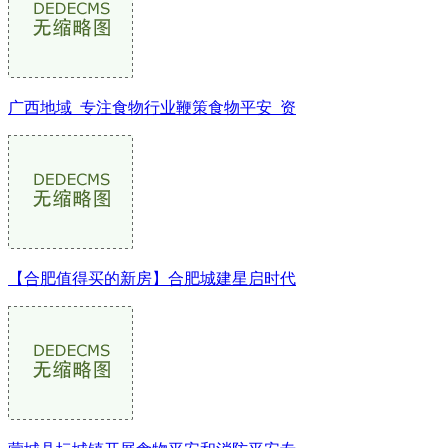
广西地域_专注食物行业鞭策食物平安_资
【合肥值得买的新房】合肥城建星启时代