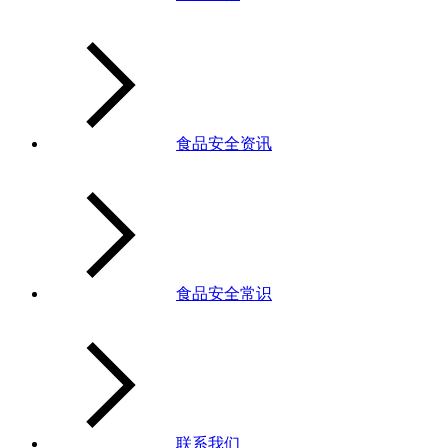
食品安全资讯
食品安全常识
联系我们