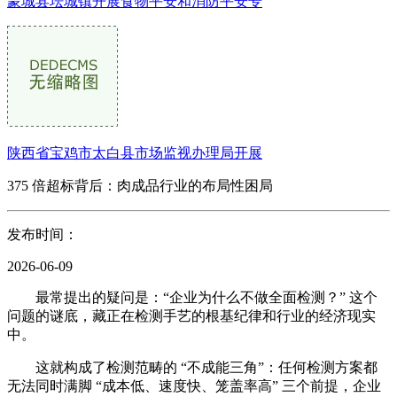
蒙城县坛城镇开展食物平安和消防平安专
陕西省宝鸡市太白县市场监视办理局开展
375 倍超标背后：肉成品行业的布局性困局
发布时间：
2026-06-09
最常提出的疑问是：“企业为什么不做全面检测？” 这个
问题的谜底，藏正在检测手艺的根基纪律和行业的经济现实
中。
这就构成了检测范畴的 “不成能三角”：任何检测方案都
无法同时满脚 “成本低、速度快、笼盖率高” 三个前提，企业