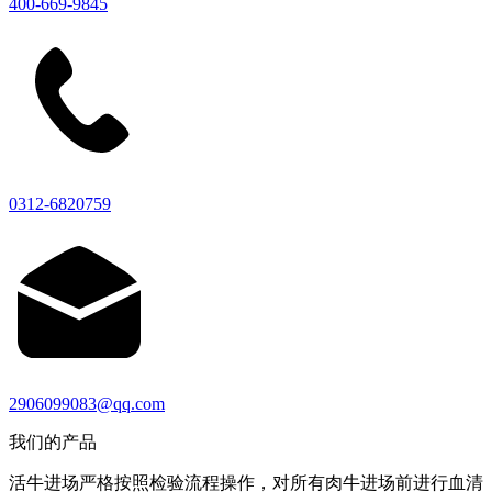
400-669-9845
0312-6820759
2906099083@qq.com
我们的产品
活牛进场严格按照检验流程操作，对所有肉牛进场前进行血清