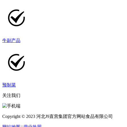
牛副产品
预制菜
关注我们
Copyright © 2023 河北J9直营集团官方网站食品有限公司
网站地图
| 营业执照