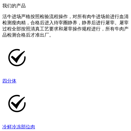
我们的产品
活牛进场严格按照检验流程操作，对所有肉牛进场前进行血清
检测瘦肉精，合格后进入待宰圈静养，静养后进行屠宰。屠宰
过程全部按照清真工艺要求和屠宰操作规程进行，所有牛肉产
品检测合格后才准出厂。
四分体
冷鲜冷冻部位肉