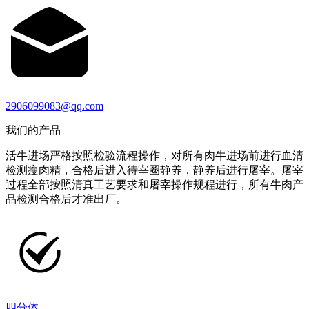
2906099083@qq.com
我们的产品
活牛进场严格按照检验流程操作，对所有肉牛进场前进行血清
检测瘦肉精，合格后进入待宰圈静养，静养后进行屠宰。屠宰
过程全部按照清真工艺要求和屠宰操作规程进行，所有牛肉产
品检测合格后才准出厂。
四分体