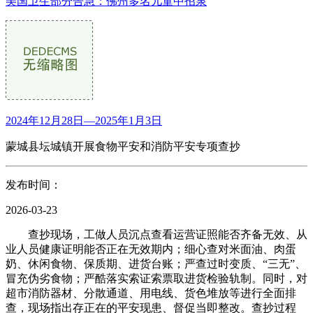
美国卫生部分告急：佛州多名儿童中招泉
2024年12月28日—2025年1月3日
蒙城县坛城镇开展食物平安和消防平安专项查抄
发布时间：
2026-03-23
查抄现场，工做人员沉点查看运营证照能否齐备无效、从
业人员健康证明能否正在无效期内；细心查对米面油、肉蛋
奶、休闲食物、保质期、进货台账；严查过时变质、“三无”、
冒充伪劣食物；严酷落实索证索票取进货检验轨制。同时，对
超市消防器材、分散通道、用电线、货色堆放等进行全面排
查，现场指出存正在的平安现患、督促当即整改。查抄过程