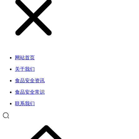
网站首页
关于我们
食品安全资讯
食品安全常识
联系我们