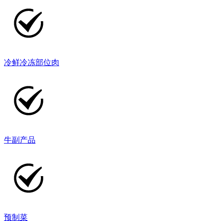
冷鲜冷冻部位肉
牛副产品
预制菜