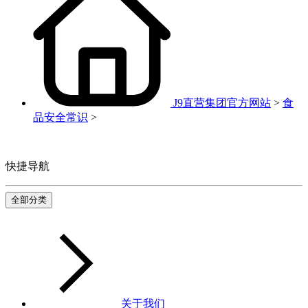
J9直营集团官方网站
>
食
品安全常识
>
快捷导航
全部分类
关于我们