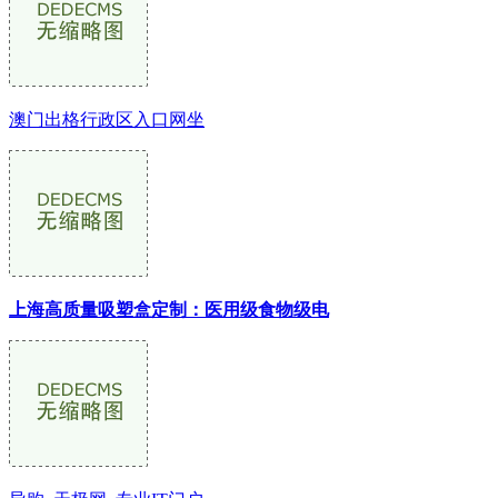
澳门出格行政区入口网坐
上海高质量吸塑盒定制：医用级食物级电