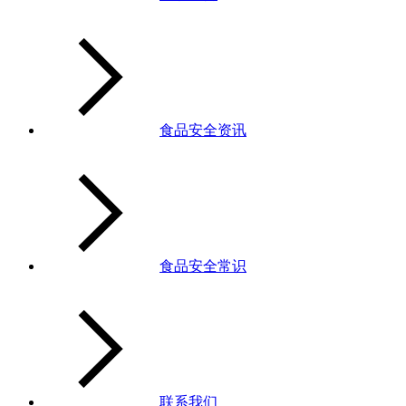
食品安全资讯
食品安全常识
联系我们