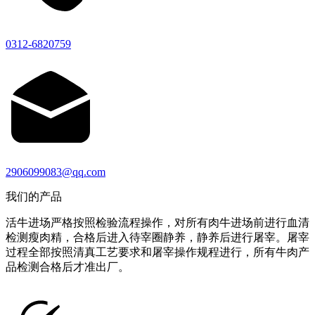
0312-6820759
2906099083@qq.com
我们的产品
活牛进场严格按照检验流程操作，对所有肉牛进场前进行血清
检测瘦肉精，合格后进入待宰圈静养，静养后进行屠宰。屠宰
过程全部按照清真工艺要求和屠宰操作规程进行，所有牛肉产
品检测合格后才准出厂。