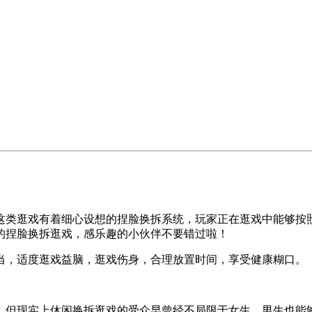
类逛戏有着细心设想的捏脸换拆系统，玩家正在逛戏中能够按照
的捏脸换拆逛戏，感乐趣的小伙伴不要错过啦！
，适度逛戏益脑，逛戏伤身，合理放置时间，享受健康糊口。
但现实上休闲换拆逛戏的受众早曾经不局限于女生，男生也能够