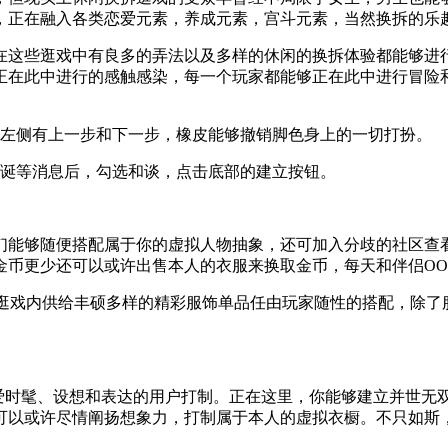
，正在融入各类恋爱元素，养成元素，宫斗元素，当然换拆的乐
这些逛戏中有良多的弄法以及多样的休闲的换拆体验都能够进行
正在此中进行的感触感染，每一个玩家都能够正在此中进行冒险
左侧有上一步和下一步，橡皮能够撤销脚色身上的一切打扮。
诞等消息后，勾选和谈，点击底部的建立按钮。
能够随便搭配属于你的虚拟人物抽象，还可加入分歧的社区查看
金币更少还可以或许出售本人的衣服来换取金币，每天和伴侣OO
像素风换拆逛戏，逛戏内供给丰硕多样的精彩服饰单品任由玩家随性的搭
。
为热爱时髦、设想和表达的用户打制。正在这里，你能够建立并世
可以或许尽情阐扬想象力，打制属于本人的虚拟衣橱。不只如斯