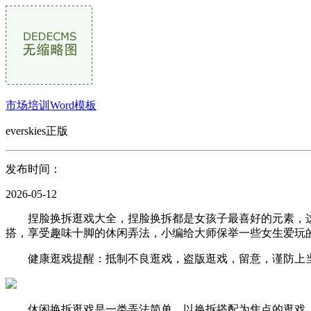
市场培训Word模板
everskies正版
发布时间：
2026-05-12
捏脸换拆逛戏大全，捏脸换拆都是女孩子最喜好的元素，这
搭，享受趣味十脚的休闲弄法，小编给大师保举一些女生爱玩
健康逛戏提醒：抵制不良逛戏，盗版逛戏，留意，谨防上当
休闲换拆逛戏是一类弄法简单，以换拆搭配为焦点的逛戏，