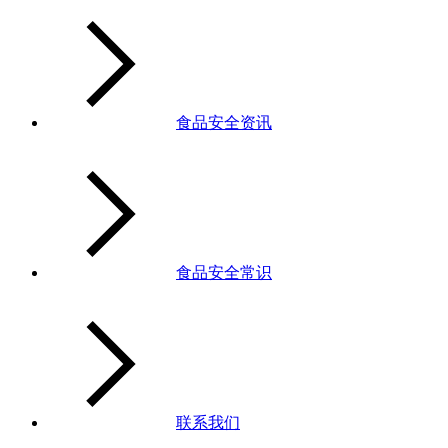
食品安全资讯
食品安全常识
联系我们