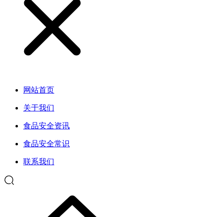
网站首页
关于我们
食品安全资讯
食品安全常识
联系我们