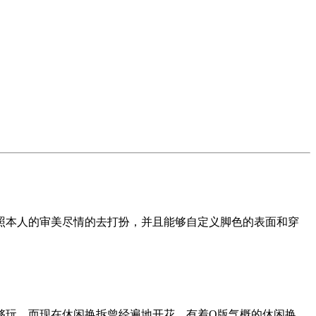
本人的审美尽情的去打扮，并且能够自定义脚色的表面和穿
玩，而现在休闲换拆曾经遍地开花，有着Q版气概的休闲换