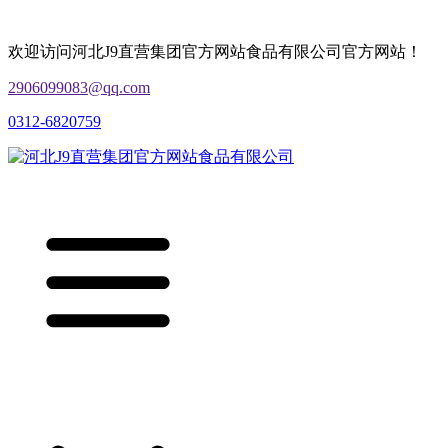
欢迎访问河北J9直营集团官方网站食品有限公司官方网站！
2906099083@qq.com
0312-6820759