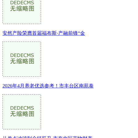
安然产险荣膺首届福布斯·产融前锋“金
2026年4月养老优选参考！市丰台区南苑泰