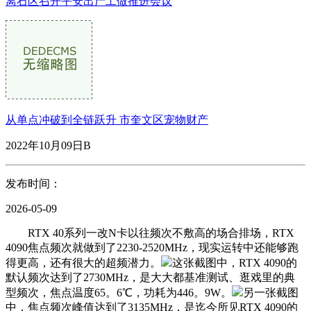
离石区召开平安出产工做推进会议
从单点冲破到全链跃升 市奎文区宠物财产
2022年10月09日B
发布时间：
2026-05-09
RTX 40系列一改N卡以往频次不敷高的场合排场，RTX
4090焦点频次就做到了2230-2520MHz，现实运转中还能够跑
得更高，还有很大的超频潜力。
这张截图中，RTX 4090的
默认频次达到了2730MHz，是大大都基准测试、逛戏里的典
型频次，焦点温度65。6℃，功耗为446。9W。
另一张截图
中，焦点频次峰值达到了3135MHz，是迄今所见RTX 4090的