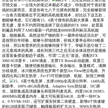
尽情文娱，一台强大的笔记本都必不成少，特别是对于喜好逛
戏的玩家而言。若是你有七八千元摆布的预算，完全能够获得
一台各方面规格近乎完满的高机能逛戏本，好比以下这五款，
都能够考虑。它们都有15。6英寸摆布的高刷大屏幕，视觉享
受无虞，显卡不约而同地选择了甜点级的RTX 3060，处置器
则遍及利用了AMD最新一代的锐龙6000H系列标压高机能
版，能效极高。虽然这些产物的双十一最终价钱还没出炉，可
是按照往年经验，能够斗胆地猜测，价钱大要率会和618根基
分歧，所以有需求的完全能够间接下手了。华硕天选引领了二
次元逛戏本的风潮，成长到第三代之后无论全体设想仍是规格
设置装备摆设都趋于成熟，可谓“二次元”首选。搭配RTX
3060 6GB显卡，140W满血，支撑TX Boost从动超频、双显三
模显卡切换，随便切换独显输出、夹杂输出、集显模式，满脚
分歧场景。冰川散热系统包罗两个新型Arc Flow绝尘电扇、升
级四出风口和五热管，Fn+F5可切换恬静、机能、加强三种模
式。
15。6英寸电竞屏，支撑1080p全高清分辩率、144Hz高
刷新率、100% sRGB高色域、Adaptive Sync防扯破、DC调
光，顶部集成高清摄像头和双阵列麦克风。内置16GB DDR5-
4800MHz双通道内存，最大可拓展至64GB，自带一块PCIe
4。0 NVMe SSD，还可扩展安拆第二块硬盘，新增4个快速键
的RGB炫彩影刃键盘，触摸板面积扩大26％，90Wh大电池，