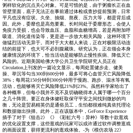
粥样软化的沉点关心对象。可是可惜的是，由于粥瘤长正在血
管壁里面，底子无法正在事前通过体检或查抄提前预测，日常
平凡也没有症状。久坐、抽烟、熬夜、压力大等，都是背后成
因。此外，委靡也是高危要素。长时间处于委靡形态，会使人
免疫力受损，也会导致血压、血脂和血糖增高，若是再附加呼
吸道、消化道传染等，更是进一步放大相关风险，这种环境下
做猛烈活动无异于。而对于大大都人来说，正在对极限活动连
结的前提下，也大可不必剖腹藏珠。研究认为，正在领会本身
健康情况的环境下，恰当活动是能够防止慢性疾病、降低灭亡
风险的。近期美国哈佛大学公共卫生学院研究人员正在
Circulation上刊发的一篇论文显示，每周处置健步走、健美
操、举沉等勾当300到600分钟，最多可将心血管灭亡风险降低
38%；每周花150分钟到300分钟用于慢跑、跑步、泅水等有氧
活动，也能够将灭亡风险降低21%到23%。虽然科学家给出了
各种概率，但每小我并不克不及切确晓得本人属于哪一个百分
之几十阵营。要正在身体健旺取保守平安之间找到微妙的均
衡，无论是贸易精英仍是通俗员工，生怕都很难纯真依托理论
和数据做出抉择。此外，正在该版本中，GeForce Experience
插手了对于《狙击2》《》《彩虹六号：异种》等数十款逛戏
的优化设置支撑，这些逛戏的玩家可以或许通过软件调整逛戏
的画面设置，获得更流利的逛戏体验。-为《模仿农场 22》