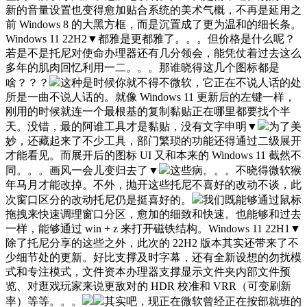
新的音量设置也变得愈加贴合系统的美术气概，不再是延用之
前 Windows 8 的大黑方框，而是沉置成了更为温和的细长条。
Windows 11 22H2▼都雅是更都雅了。。。但价格是什么呢？
若是不是托尼对使命办理器还有几分领会，能凭仗着过去这么
多年的肌肉回忆利用一二。。。那谁晓得这几个图标都是
啥？？？
这种是时候你就不得不微软，它正在不说人话的处
所是一曲不说人话的。就像 Windows 11 更新后的左键一样，
刚用的时候就连一个最根基的复制黏贴正在哪里都要找个半
天。没错，最的阿谁工具才是黏贴，没有文字申明▼
为了美
妙，还藏起来了不少工具，部门繁琐的功能还得通过二级展开
才能看见。而展开后的图标 UI 又和本来的 Windows 11 截然不
同。。。画风一会儿变归去了▼
这些病。。。不晓得微软猴
年马月才能改掉。不外，抛开这些托尼不喜好的改动不谈，此
次窗口区分的改动托尼仍是挺喜好的。
我们既能够通过鼠标
拖拽来快速调理窗口分区，愈加的细致和快速。也能够和过去
一样，能够通过 win + z 来打开磁铁结构。Windows 11 22H1▼
除了托尼分享的这些之外，此次的 22H2 版本其实还带来了不
少细节处的更新。好比支撑及时字幕，还有全新设想的勿扰模
式和专注模式，文件资本办理器支撑显示文件夹内部文件预
览、对逛戏玩家来说更敌对的 HDR 校准和 VRR（可变刷新
率）等等。。。
其实吧，现正在微软曾经正在按部就班的