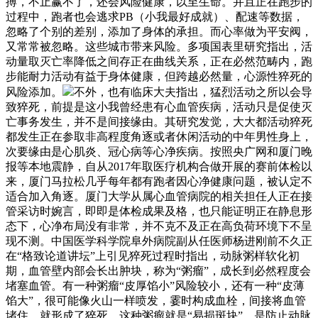
搏，不止赢不了，还会风险健康，以至生命。并且正在跑步的
过程中，跑者也会逃求PB（小我最好成就）、配速等数据，
忽略了个别的差别，添加了身体的承担。而心率做为平安阀，
又常常被忽略。这些城市带来风险。多项国表里研究指出，活
动量取灭亡率降低之间存正在曲线关系，正在必然范畴内，跑
步能耐力活动有益于身体健康，但跨越必然量，心源性猝死的
风险添加。
不外，也有临床大夫指出，猛烈活动之所以会导
致猝死，前提是这小我曾经患有心血管疾病，活动只是促使灭
亡事务发生，并不是间接缘由。其研究发觉，大大都活动猝死
都发生正在参取非高程度角逐或者休闲活动的中年男性身上，
次要缘由是心肌炎、冠心病等心净疾病。按照央广网和厦门晚
报等本地震静，自从2017年取医疗机构合做开展的赛前体检以
来，厦门马拉松几乎每年都有跑者因心净健康问题，被认定不
适合加入角逐。厦门大学从属心血管病院的相关担任人正在接
管采访时婉言，即即是体检成果及格，也只能证明正在静息形
态下，心净布局没有非常，并不克不及正在高负荷环境下不呈
现不测。中国医学科学院阜外病院副从任医师杨进刚前不久正
在“格致论道讲坛”上引见猝死过程时指出，动脉粥样软化初
期，血管壁内部会长出肿块，称为“粥瘤”，成长到必然程度会
堵塞血管。有一种粥瘤“皮厚馅小”风险较小，还有一种“皮薄
馅大”，很可能像火山一样喷发，霎时构成血栓，间接将血管
堵住，就形成了猝死。这种粥瘤就是“易损斑块”，是防止动脉