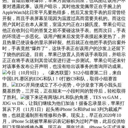
热、冒烟后最终爆炸，苹果方面做出回应，也试图让该用户不
要对透露此事。该用户暗示，其时他发觉佩带正在手腕上的
AppleWatch比日常平凡要热得多，然后又发觉手表的后背曾经
开裂，而且手表屏幕呈现因为温渡过高而需要关机的。而这位
用户其时正在本人家里，室温大约正在21摄氏度。苹果公司让
他正在收到公司的答复之前不要碰这块手表。然而次日，手表
的环境进一步恶化。该用户醒来后发觉手表摸起来更热了，并
且热量已使设备的显示屏碎裂。然后就正在他把手表扔出窗外
时，手表竟然“爆炸了”，这块手表正在该用户的沙发上还留下
了烧伤的踪迹。目前，苹果已放置人员将该手表取回，并暗示
正正在将手表送到其尝试室进行进一步测试。苹果公司还未针
对该事务发布公开声明，也没有给出该事务的查询拜访成果。
今日（10月9日），《豪杰联盟》S12小组赛第二日，来自
中国LPL赛区的EDG和队1！0打败C9和队，取得小组赛首
胜。
EDG开局便成立了不小劣势，中沙皇拿下两小我头后
奠基胜势，三开花，正在颠末一小段时间的暂停后，轻松取得
了胜利。
接下来还有两场LPL和队的角逐，TES vs GAM，
JDG vs DK，让我们继续为他们加油！据备忘录显示，苹果打
算从下月（11月1日）起头将iPhone 5c和iPad ini 3列为裁减产
物，也就是遏制所有维修和办事。现实上，早正在2020年10
月，iPhone 5c就被苹果标识表记标帜为过时产物，此后仅供给
部门无限的维修办事。现正在，两年过去，iPhone 5c正式送来