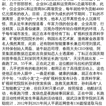
副、总干部部部长、企业BG总裁和运营商BG总裁等职务。此
中，仅企业BG和运营商BG两项营业，每年就给华为贡献4000
亿元摆布的收入。目前，正值华为成长的环节期间，丁耘的不
测离世，是华为的一大丧失，他本人过早离世也令人沉痛可
惜。而从近年来的报道看，年富力强的创业者、企业高管、行
业精英，以及看似健康、沉视办理的年轻白领猝死的环境，几
乎每年城市发生。就正在本年曾经有丁耘，旷视科技首席科学
家、旷视研究院院长孙剑，韩国出名艺术家、漫画家金政基等
名人俄然离世。此前，还有朗科智能董事长兼总司理刘显武、
大特保创始人周磊、途牛副总司理、春雨大夫CEO张锐、阿
里集团原数据总监欧吉良据知恋人士透露称，丁耘正在国庆期
间曾率领员工到深圳湾天附近长跑“拉练”。天没亮就出发，一
曲跑了28。55千米。正在此之前，这位酷好马拉松的贸易精
英，几乎把所有的歇息时间，都用正在了高强度活动上。这也
使他正在外人眼中，一曲是积极、健康的抽象。就正在本年6
月中旬，“AI四小龙”之一的旷视科技发布讣告，首席科学家、
旷视研究院院长孙剑突发疾病，急救无效离世。孙剑虽有“人
工智能教父”之称，但归天时只要45岁。按照报道，他酷好活
动，有夜跑习惯，发病也是夜跑竣事回家后。正在中国，长跑
是活动性猝死发生率最高的活动项目。据武汉体育学院的王再
聪统计，2012年到2021年间人平易近网曾有136篇报道取马拉