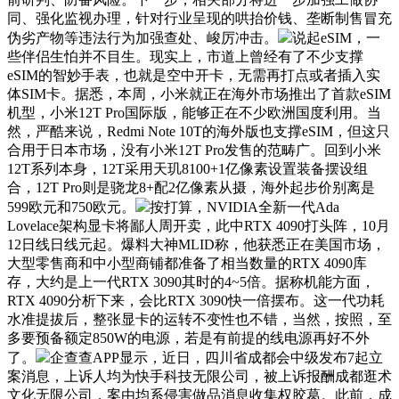
同、强化监视办理，针对行业呈现的哄抬价钱、垄断制售冒充
伪劣产物等违法行为加强查处、峻厉冲击。
说起eSIM，一
些伴侣生怕并不目生。现实上，市道上曾经有了不少支撑
eSIM的智妙手表，也就是空中开卡，无需再打点或者插入实
体SIM卡。据悉，本周，小米就正在海外市场推出了首款eSIM
机型，小米12T Pro国际版，能够正在不少欧洲国度利用。当
然，严酷来说，Redmi Note 10T的海外版也支撑eSIM，但这只
合用于日本市场，没有小米12T Pro发售的范畴广。回到小米
12T系列本身，12T采用天玑8100+1亿像素设置装备摆设组
合，12T Pro则是骁龙8+配2亿像素从摄，海外起步价别离是
599欧元和750欧元。
按打算，NVIDIA全新一代Ada
Lovelace架构显卡将鄙人周开卖，此中RTX 4090打头阵，10月
12日线日线元起。爆料大神MLID称，他获悉正在美国市场，
大型零售商和中小型商铺都准备了相当数量的RTX 4090库
存，大约是上一代RTX 3090其时的4~5倍。据称机能方面，
RTX 4090分析下来，会比RTX 3090快一倍摆布。这一代功耗
水准提拔后，整张显卡的运转不变性也不错，当然，按照，至
多要预备额定850W的电源，若是有前提的线电源再好不外
了。
企查查APP显示，近日，四川省成都会中级发布7起立
案消息，上诉人均为快手科技无限公司，被上诉报酬成都逛术
文化无限公司，案由均系侵害做品消息收集权胶葛。此前，成