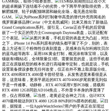
GAM和队，取得小组赛首胜。
TES和队前期照旧正在小天
的超卓阐扬下连结着不小的劣势，中下两早早便取得劣势，无
解肥狐狸、轮子妈配猫咪团和融化全场，毫无悬念轻取
GAM。
认为iPhone系列打制奢华高贵的替代外壳而闻名的
俄罗斯豪侈品牌Caviar（中文名凯威阿）比来又推出了新做品
Grand Complications系列。据引见，Caviar正在手机的后背镶
嵌了一个实正的劳力士Cosmograph Daytona表盘，以至还配有
三个表冠。
从图片来看，手机后背的表盘尤为凸起，对比
之下，iPhone 14 Pro系列原有的镜头都平展了不少，别的，表
盘上方还有三个粉饰性仪表刻度盘，灵感来自马尔科姆坎贝尔
的蓝鸟超等跑车，采用18K黄金打制，概况涂有珠宝琅，以及
镶嵌有8颗钻石，全球限量仅3部。需要留意的是，这些手机都
是正在原版机型的根本长进行高端奢华定制，也就是说，手机
设置装备摆设参数无任何改变，仅正在外不雅上取原版分歧。
RTX 4090和RTX 4080显卡曾经登场，从发售进度来看很是从
容，这意味着，更亲平易近的RTX 4070/4060岁尾前要见到似
乎是一件难事。动静称，RTX 4070采用V形PCB板，搭载和
RTX 4080 12GB同款AD104焦点，不外显卡本身的厚度薄了
些，仅占用双槽。
当然，老黄必定会神之刀法，估计RTX
4070最终能达到RTX 4080 12GB 80%到85%摆布的机能。
日
前，据报道，一位AppleWatchSeries7用户的手表正在呈现过