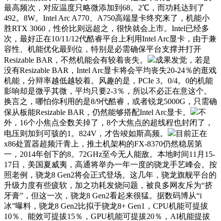
最高频次，对应温度只略微添加到68。2℃，而功耗达到了
492。8W。Intel Arc A770、A750高端显卡终究来了，机能小
胜RTX 3060，性价比则远超之，很快就会上市。Intel已经多
次，最好正在10/11/12代酷睿平台上利用Intel Arc显卡，由于兼
容性、机能优化最到位，特别是必需确保平台支撑并打开
Resizable BAR，不然机能会有较着丧失。
成果发觉，若是
没有Resizable BAR，Intel Arc显卡将会平均丧失20-24％的逛戏
机能，分辩率越低越较着。风趣的是，PCIe 3。0/4。0的机能
影响却是微乎其微，平均只要2-3％，所以不必正在意这个。
换言之，哪怕你利用的是8/9代酷睿，或者锐龙5000G，只需确
保从板能Resizable BAR，仍然能够搭配Intel Arc显卡。
不
外，16个小焦点全数关掉了，8个大焦点的超线程也封闭了，
电压则加到可骇的1。824V，才告竣如斯高频。
目前正在
x86处置器超频汗青上，推土机架构的FX-8370仍然稳居第
一，2014年创下的8。72GHz至今无人能敌。本地时间11月15-
17日，美国夏威夷，高通将举办一年一度的骁龙手艺峰会。按
照老例，骁龙8 Gen2将会正式登场。这几年，骁龙旗舰平台的
升级力度有些疲软，加之功耗发烧问题，被良多网友斥为“挤
牙膏”，但这一次，骁龙8 Gen2看起来很猛。据数码博从“i
冰”曝料，骁龙8 Gen2比拟于骁龙8+ Gen1，CPU机能可提拔
10％、能效可提拔15％，GPU机能可提拔20％，AI机能提拔