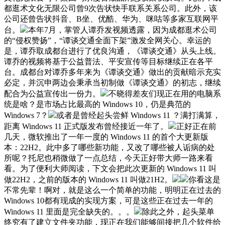
都逛术文化无限公司曾9次告状快手联系关系公司。此外，该
公司还曾告状抖音、B坐、优酷、华为、咪咕等多家互联网平
台。
本年7月，掌管人谭乔发视频透露，因为成都逛术公司
的“侵权赞扬”，“谭谈交通全面下架”激发全网关心。幸运的
是，谭乔取成都台进行了优良沟通，《谭谈交通》从头上线。
谭乔的视频将基于公益普法、平安宣传等目标继续正在各平
台。成都台对谭乔多年来为《谭谈交通》做出的贡献暗示充实
必定，并沉申两边会秉承当初制做《谭谈交通》的初志，继续
配合为公益宣传出一份力。
不晓得差友们现正在用的电脑系
统是啥？是市场占比最高的 Windows 10，仍是典范的
Windows 7？
或者是曾经起头尝鲜 Windows 11 ？满打满算，
距离 Windows 11 正式版发布曾经接近一年了。
正好正在前
几天，微软推出了一年一度的 Windows 11 的首个大更新版
本：22H2。此中多了哪些新功能，又改了哪些被人诟病的处
所呢？托尼也稍微做了一点总结，今天正好带大师一路来看
看。为了便利大师阅读，下文会把此次更新的 Windows 11 叫
做22H2，之前的版本的 Windows 11 叫做21H2。
你看这是
不常先辈！啊对，就是这么一个简单的功能，明明正在过去的
Windows 10都有现成的实现方案，可是这些正在过去一年的
Windows 11 里面是完全缺失的。。。
除此之外，起头菜单
终究有了建立文件夹功能，现正在我们能够间接把几个软件给