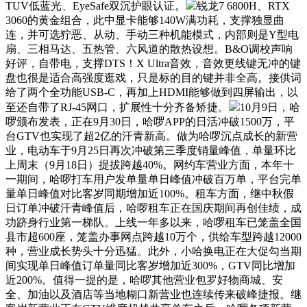
TUV低蓝光、EyeSafe双沉护眼认证。
锐龙7 6800H、RTX
3060的黄金组合，此中显卡能够140W满功耗，支撑独显曲
连，并可选狞恶、从动、手动三种机能模式，内部则是Y型电
扇、三相马达、五热管、六风道的散热设想。B&O调校声响
好评，自带电，支撑DTS！X Ultra音效，音效更线键无冲的键
盘也很是适合高强度逛戏，只是标的目的键并非全高。接供词
给了两个全功能USB-C，再加上HDMI能够做到四屏输出，以
至还自带了RJ-45网口，扩展性十分齐备矫捷。
10月9日，哈
啰颁布发表，正在9月30日，哈啰APP的日活冲破1500万，平
台GTV也实现了超2亿的汗青新高。做为哈啰沉点成长的新营
业，电动车于9月25日再次冲破第三季度销量峰值，单量环比
上周末（9月18日）提拔跨越40%。网约车营业方面，本年十
一期间，哈啰打车用户发单量单日峰值冲破百万单，平台完单
量单日峰值对比客岁同期增加近100%。租车方面，继中秋假
日订单冲破汗青峰值后，哈啰租车正在国庆期间再创佳绩，成
功跻身行业第一梯队。上线一年多以来，哈啰租车已笼盖全国
县市超600座，笼盖办事网点跨越10万个，供给车型跨越12000
种，营业成长势头十分迅猛。此外，小哈换电正在大促勾当期
间实现单日峰值订单量同比客岁增加近300%，GTV同比增加
近200%。值得一提的是，哈啰其他营业包罗好物商城、安
全、加油以及酒店等当地糊口新营业也连续传来破峰捷报。继