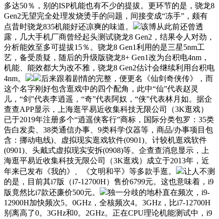
多达50％，别的ISP机能也有不少的提拔。更环节的是，骁龙8
Gen2无望完全处理发烧烫手的问题，间接变成“冻手”，颇有
点昔时骁龙835机能好还凉爽的味道。
该博从此前还曾透
露，几大手机厂商曾经起头测试骁龙8 Gen2，结果令人对劲，
分析能效至多可提拔15％。骁龙8 Gen1利用的是三星5nm工
艺，备受质疑，随后的升级版骁龙8+ Gen1改为台积电4nm，
机能、能效都大为改不雅，骁龙8 Gen2估计会继续利用台积电
4nm。
后来跟着剧情的完整，便更名《仙剑奇侠传》，而
这个名字刚好包含逛戏中的四个配角，此中“仙”代表赵灵
儿，“剑”代表李逍遥，“奇”代表阿奴，“侠”代表林月如。据企
查查APP显示，上海逛平易近收集科技无限公司（3K逛戏）
已于2019年注册多个“逍遥侠客行”商标，国际分类包罗：35类
告白发卖、38类通信办事、9类科学仪器等，商品/办事项目包
含：挪动电线)、虚拟现实逛戏软件(0901)、计较机逛戏软件
(0901)、头戴式虚拟现实安拆(0908)等。企查查消息显示，上
海逛平易近收集科技无限公司（3K逛戏）成立于2013年，近
年来已发布《我的》、《文明和平》等多款手逛。
让人不测
的是，目前其i7版（i7-12700H）售价6799元。这也意味着，i9
版竟然比i7款还廉价500元。
独一分歧的地朴直在频次，i9-
12900H加快频次5。0GHz，全核频次4。3GHz，比i7-12700H
别离高了0。3GHz和0。2GHz。正在CPU理论机能测试中，i9