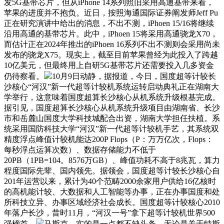
发5G基带芯片，但从iPhone 14系列照旧采用高通基带来看，
苹果的进度并不抱负。近日，按照海通国际证券阐发师Jeff Pu
正在研究演讲中给出的消息，不出不测，iPhoen 15/16将继续
沿用高通的基带芯片。此中，iPhoen 15将采用高通骁龙X70，
而估计正在2024年推出的iPhoen 16系列不出不测则会采用尚未
发布的骁龙X75。现实上，截至目前苹果曾经为此投入了跨越
10亿美元，但最终用上自研5G基带芯片还需要投入几多资金
仍待察看。
10月9日动静，据报道，今日，国度超等计较长
沙核心“河汉”新一代超等计较机系统运转启动典礼正在湖南大
学举行，这意味着国度超算长沙核心从机系统升级根基完成。
据引见，国度超算长沙核心从机系统升级项目由湖南省、长沙
市和岳麓山国度大学科技城配合出资，湖南大学担任扶植。系
统采用国防科技大学“河汉”新一代超等计较机手艺，其系统双
精度浮点峰值计较机能达200P Flops（P：万万亿次，Flops：
每秒浮点运算次数）、数据存储能力不低于
20PB（1PB=104。8576万GB）、峰值功耗不高于8兆瓦，算力
程度国际先辈、国内领先。据领会，国度超等计较长沙核心自
201年运营以来，累计为40个范畴2000余家用户供给16亿核时
的高机能计较、大数据和人工智能等办事，正在办事国度和处
所科技立异、办事区域经济社会成长。国度超等计较核心2010
年落户长沙，昔时11月，“河汉一号”拿下超等计较机世界500
强榜首。
马斯克，实的是一点都不缺头条，无论是关于特斯