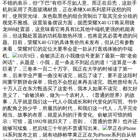
不错的表示，但“下巴”有些不尽如人意。而正在后壳，这款手
机则采用了亮面玻璃材质，正在承继X40系列星环设想的同
时，使用荧光绿、灰色取黑色的组合营制出了取其完全分歧的
视觉不雅感。设置装备摆设方面，据悉荣耀X40 GT将采用骁
龙888处置器，这意味着它将具有比其他中端机更强的机能表
示，但这颗处置器的功耗取散热环境，也将是其必需考虑的问
题。目前，荣耀X40 GT的具体售价尚未发布，但从已有参数
来看，荣耀对它的定位大要率会是一款从打逛戏体验的中端
机。
10月9日，俞敏洪正在小我微信号更新了最新一期“老俞
闲话”，从题是：小我，是一条走不到起点的道！“这算是一本
巨著了，三卷本一百二十万字。我正在大学的时候读了第一
本，后来学业严重一曲没有读完，就忘了读了。要不是这段时
间董宇辉拼命保举，我也不会想起来再去读完。既然曾经有几
十万人正在东方甄选买了这套书，我本人如果不读完，都欠好
意义了。”俞敏洪称，做为一个农村人，《普通的世界》的故
事，几乎就是我们这一代人小我成长和时代变化的写照。书中
的配角之孙少平，所履历的时代，和我们这一代人，几乎完全
相当。故事的布景，就是从到的汗青变化。俞敏洪可惜的暗
示：可惜，遥1992年就归天了，否则，《普通的世界》也许还
能够写续集，把后续三十年的不普通写出来。
早正在iPhone
14系列发布之前，就有动静称苹果正正在为iPhone系列自从研