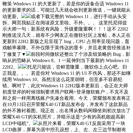
鞭策 Windows 11 的大更新了，若是你的设备合适 Windows 11
的更新要求的话，可能过几天就会收到更新推送，一键就能从
动更新。
或者下载完整的 Windows 11，进行手动从头安
拆。网页我贴正在阅读原文里啦。不外。。。 这里托尼得提
示大师一句：新系统有风险，升级要隆重啊！！！这不 22H2
刚推送没几天，就有不少网友正在微软社区上发帖，本人正在
更新到 22H2 新版之后呈现了 bug，CPU 占用率呈现问题，逛
戏帧率暴降。不外仅限于英伟达的显卡，并且老黄曾经推送补
丁修复了▼
前段时间微软还整出了个涉及组策略的 Bug，影
响从的范畴从 Windows 8。1 一延伸到当下最新的 Windows 11
22H2。
托尼只能说，尝鲜需隆重，微软你上点心吧。归
正我是。。。若是你对 Windows 11 的 UI 不伤风，那还不如继
续用 Windows 10。虽然没这么花里胡哨，但至多不容易犯
错。啊对了，此次Windows 11 22H2版本更新后，会正在大师
初度登岸的时候强制要求用户联网+登录微软账户，不克不及
和之前一样用离线账户先凑合着用。今天，荣耀颁布发表将正
在10月13日召开荣耀X40 GT新品发布会，并发布了这款新品
的外不雅衬着图。现正在，出名博从数码闲聊坐则初次放出了
荣耀X40 GT的实机照片，并暗示这是“少有的高机能超高刷
LCD中端机”。
从照片来看，荣耀X40 GT反面采用了一块
LCD曲屏，屏幕为居中挖孔设想，上、左、左三边节制都有