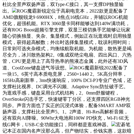
杜比全景声双扬声器，双Type-C接口，其一支撑DP独显输
出。
ROG魔霸新锐定位于高刷电竞本，2022款更是配备了
AMD旗舰锐龙9 6900HX，8焦点16线GHz，并辅以ROG机能
优化，超强机能。RTX 3060显卡同样能够达到140W满功耗，
还有ROG Boost超频引擎支撑，双显三模切换手艺能够让玩家
随心切换独显、夹杂、集显模式，例如正在玩逛戏时启用独显
模式，获得超高帧数；外出时选择集显模式，耽误利用时间；
日常则可选夹杂模式，均衡续航取机能。为机能，散热更是竭
尽全力，冰川散热架构2。0集成双绝尘电扇、四出风口、六热
管，CPU更是用上了高导热率的熊液态金属，此外还有3D风
道、CoolZone键盘进气等设想。
ROG魔霸新锐2022配备了
一块15。6英寸高本质电竞屏，2560×1440 2。5K高分辩率，
165Hz高刷新率，3ms快速响应，100% DCI-P3专业广色域，还
支撑杜比视界、DC调光不闪频、Adaptive Sync防扯破手艺。
为逛戏手感，键盘采用台式机结构，2。0mm舒服键程，
OverStroke闪击手艺，快速键零丁分区，还支撑四区RGB神光
同步。声音方面也了实正的沉浸式体验，配备SMART AMP双
扬声器，支撑杜比全景声5。1。2声道、Hi-Res高解析音频，
还有双向AI降噪。90Whr大电池和100W PD快充，Wi-Fi 6E无
线G网卡，USB-C全功能接口，同样都是逛戏神器。
宏碁笔
记本正在国内名声没那么高，但产物结实，价钱实惠，这款暗