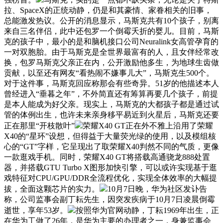
拉、SpaceX的正统动静，仍是和其豪情、家眷相关的旧事，
总能激发热议。公开的消息显示，马斯克共有10个孩子，别离
来自三名伴侣，此中还包罗一个倒霉夭折的婴儿。目前，马斯
克的孩子中，最小的是和脑机接口公司Neuralink女高管孕育的
一对双胞胎。由于马斯克是全世界最富有的人，且女伴经常改
换，包罗马斯克父亲正在内，公开激励他多生，为地球生齿做
贡献，以至还有网友“看热闹不嫌事儿大”，马斯克生500个。
对于这件事，马斯克回应称那会有些奇异。51岁的他描述本人
曾经进入“垂暮之年”，不外简直还有筹算再要几个孩子，前提
是本人能成为好父亲。现实上，马斯克的大都孩子都是通过试
管的体例出生，也许未来亲身移平易近到火星后，马斯克还要
正在那里“开枝散叶”
荣耀X40 GT正在外不雅上沿用了荣耀
X40的“星环”设想，但得益于大量荧光绿的使用，以及模组核
心的“GT”字样，它呈现出了取荣耀X40判然不同的气质，更像
一款逛戏手机。同时，荣耀X40 GT将搭载高通骁龙888处置
器，并搭载GTU Turbo X图形加快引擎，可以或许实现基于逛
戏特征对CPU/GPU/DDR全流程优化，实现全体效率的大幅提
拔，全面这颗芯片的实力。
10月7日晚，华为社区发讣告
称，公司监事会副丁耘先生，因突发疾病于10月7日凌晨倒霉
逝世，享年53岁。
按照华为官网动静，丁耘1969年出生，正
在华为工做了26年，是华为主要的办理者之一，身兼监事会