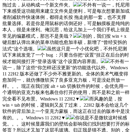
拖过去，从动构成一个新文件夹。
不外有一说一，托尼用
下来感受这功能用来建立文件夹是便利，可是每次想要新加或
者削减软件快速体例，都得走长按 拖走的那一套，也不支撑
批量选择。若是你是用鼠标的话倒还好，可是触摸板是纯纯的
本人，很是未便利。俺沉思，给这儿加上一个我们手机上很是
常见的编纂模式，那岂不是美哉？
别的，我们按 win + x
键后默认弹出来的菜单功能也愈加丰硕，新增了“曾经安拆的
法式”这个选项。
虽然这只是一个小优化吧，不外托尼测
试下来就发觉了一个 bug ：只要当你把“设置”挂正在后台的时
候才能间接打开“登录选项”这个设置内容界面。
不外有一
说一，除了这些“你怎样还没更新”的功能迭代以外。Windows
11 22H2 版本还做了不少外不雅更新的。全体的美术气概变得
愈加同一，就仿佛微软买了良多亚克力板，可是没处所放一
样。。。现正在我们按 alt + tab 切换软件的时候，会优先用一
个通明的亚克力板来包裹住你打开的使用，而不是和之前一样
完全看不见布景。Windows 11 22H2▼
而风趣的是，按
win + tab 的时候，逻辑则又反了过来， 22H2 版本会给这几个
软件的背后加上一个亚克力蒙板，而这正在过去的版本中是没
有的。。。Windows 11 22H2▼
你说是不是微软这时候感
觉。。。这时候显露我们的壁纸会影响我们找到想要打开的标
签页？所以才又加了这层毛玻璃。归正我是猜不透。别的，全