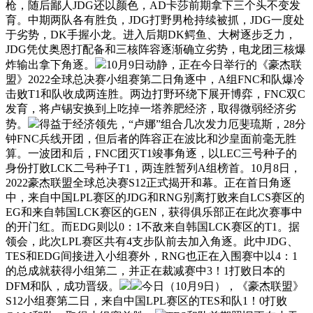
枪，随后鄙人JDG还以颜色，AD卡莎前期拿下三个头不变发
育。中期两队各有胜负，JDG打野男枪持续被抓，JDG一度处
于劣势，DK手握小龙。进入后期DK鳄鱼、大树逐步乏力，
JDG凭仗奥恩打配备和三核阵容逐渐确立劣势，电龙团三核爆
炸输出拿下角逐。
10月9日动静，正在今日举行的《豪杰联
盟》2022全球总决赛小组赛第二日角逐中，A组FNC和队爆冷
击败T1和队收成两连胜。两边打野环绕下展开博弈，FNC双C
发育，将卢锡安换到上吃掉一塔养肥经济，取得微弱经济劣
势。
得益于经济领先，“卢娜”组合几次发力厄斐琉斯，28分
钟FNC兵线开团，但后者的阵容正在波比和沙皇面前毫无胜
算。一波团和后，FNC团灭T1竣事角逐，以LEC三号种子的
身份打败LCK二号种子T1，两连胜暂列A组榜首。10月8日，
2022豪杰联盟全球总决赛S12正式揭开和幕。正在首日角逐
中，来自中国LPL赛区的JDG和RNG别离打败来自LCS赛区的
EG和来自韩国LCK赛区的GEN，获得俱乐部正在此次赛事中
的开门红。而EDG则以0：1不敌来自韩国LCK赛区的T1。据
领会，此次LPL赛区共有4支步队前去加入角逐。此中JDG、
TES和EDG间接进入小组赛外，RNG也正在入围赛中以4：1
的总成就获得小组第二，并正在裁减赛中3！1打败日本的
DFM和队，成功晋级。
今日（10月9日），《豪杰联盟》
S12小组赛第二日，来自中国LPL赛区的TES和队1！0打败