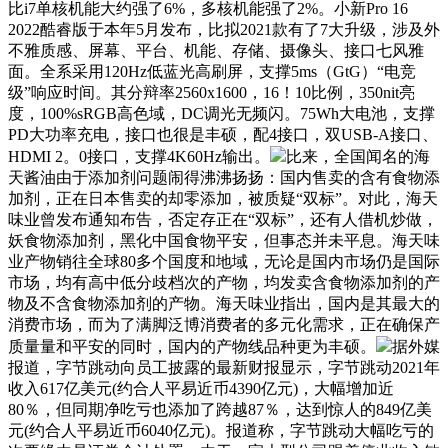
比i7单核机能大约强了6%，多核机能强了2%。小新Pro 16
2022酷睿版于本年5月发布，比拟2021款有了7大升级，涉及外
不雅质感、屏幕、平台、机能、存储、摄像头、接口七风雅
面。全系采用120Hz低蓝光高刷屏，支撑5ms（GtG）“电竞
级”响应时间。其分辩率2560x1600，16！10比例，350nit亮
度，100%sRGB高色域，DC调光无频闪。75Wh大电池，支撑
PD大功率充电，接口也很是丰硕，配4接口，双USB-A接口、
HDMI 2。0接口，支撑4K60Hz输出。
比来，全国闻名的海
天酱油由于添加剂问题闹得沸沸扬扬：国内售卖的含有食物添
加剂，正在日本售卖的却零添加，被质疑“双标”。对此，海天
味业曾发布通知布告，否定存正在“双标”，还有人借机炒做，
妖食物添加剂，黑化中国食物平安，但事态并未平息。海天味
业产物销往全球80多个国度和地域，无论是国内市场仍是国际
市场，均有高中低分歧档次的产物，均发卖含食物添加剂的产
物及不含食物添加剂的产物。海天味业指出，国内是其最大的
消费市场，而为了满脚泛博消费者的多元化需求，正在确保产
质量量和平安的同时，国内的产物线品种更为丰硕。
据外媒
报道，字节跳动向员工披露的最新财报显示，字节跳动2021年
收入617亿美元(约合人平易近币4390亿元)，大幅增加近
80％，但同期净吃亏也添加了跨越87％，达到惊人的849亿美
元(约合人平易近币6040亿元)。报道称，字节跳动大幅吃亏的