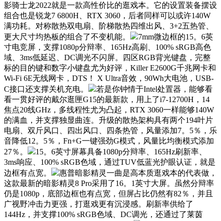
影骑士龙2022就是一款高性价比的逛戏本。它的设置装备摆设
组合也是锐龙7 6800H、RTX 3060，后者同样可以或许140W
满功耗。对称散热双电扇、阶梯散热四维出风、3+2五热管、
更大尺寸均热板的组合了不变机能。
7mm微边框的15。6英
寸电竞屏，支撑1080p分辩率、165Hz高刷、100% sRGB高色
域、3ms低延迟、DC调光不闪屏。四区RGB背光键盘，完整
标的目的键和数字小键盘尤为好评，Killer E2600G千兆网卡和
Wi-Fi 6E无线网卡，DTS！ X Ultra音效，90Wh大电池，USB-
C接口还支撑关机充电。
若是你钟情于Intel处置器，能够看
看一贯好评的戴尔逛匣G15的最新款，用上了i7-12700H，14
焦点20线GHz，多线程性尤为凸起，RTX 3060一样能够140W
的满血，并支撑独显曲连。升级的散热架构具有两个194叶片
电扇、双斤风口、四出风口、四条热管，风量添加7。5％，乐
音降低12。5％，Fn+G一键强劲G模式，风量比均衡模式添加
27％。
15。6英寸屏幕具备1080p分辩率、165Hz刷新率、
3ms响应、100% sRGB色域，通过TUV低蓝光护眼认证，就是
边框有点宽。
惠普暗影精灵一曲是高本质逛戏本的代表做，
这款最新的暗影精灵8 Pro采用了16。1英寸大屏。虽然分辩率
仍是1080p，底部边框也有点宽，但屏占比仍然有82％，并且
广视野冲击力更强，打逛戏更有沉浸感。刷新率供给了
144Hz，并支撑100% sRGB色域、DC调光，还通过了莱茵