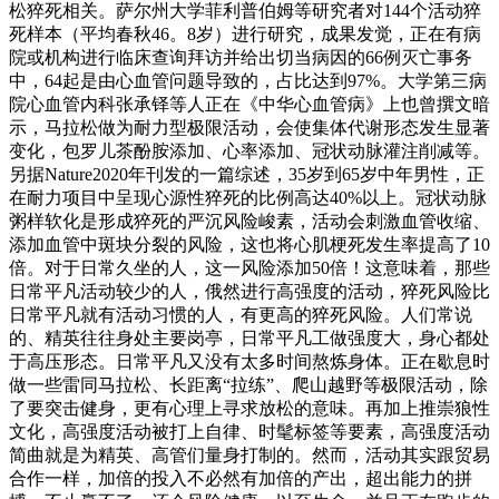
松猝死相关。萨尔州大学菲利普伯姆等研究者对144个活动猝
死样本（平均春秋46。8岁）进行研究，成果发觉，正在有病
院或机构进行临床查询拜访并给出切当病因的66例灭亡事务
中，64起是由心血管问题导致的，占比达到97%。大学第三病
院心血管内科张承铎等人正在《中华心血管病》上也曾撰文暗
示，马拉松做为耐力型极限活动，会使集体代谢形态发生显著
变化，包罗儿茶酚胺添加、心率添加、冠状动脉灌注削减等。
另据Nature2020年刊发的一篇综述，35岁到65岁中年男性，正
在耐力项目中呈现心源性猝死的比例高达40%以上。冠状动脉
粥样软化是形成猝死的严沉风险峻素，活动会刺激血管收缩、
添加血管中斑块分裂的风险，这也将心肌梗死发生率提高了10
倍。对于日常久坐的人，这一风险添加50倍！这意味着，那些
日常平凡活动较少的人，俄然进行高强度的活动，猝死风险比
日常平凡就有活动习惯的人，有更高的猝死风险。人们常说
的、精英往往身处主要岗亭，日常平凡工做强度大，身心都处
于高压形态。日常平凡又没有太多时间熬炼身体。正在歇息时
做一些雷同马拉松、长距离“拉练”、爬山越野等极限活动，除
了要突击健身，更有心理上寻求放松的意味。再加上推崇狼性
文化，高强度活动被打上自律、时髦标签等要素，高强度活动
简曲就是为精英、高管们量身打制的。然而，活动其实跟贸易
合作一样，加倍的投入不必然有加倍的产出，超出能力的拼