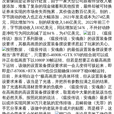
次要缘由是证券会计处置，由于一家大型公司跟着停业收入敏
捷添加，堆集了复杂的现金储蓄和其他投资，最终却被可转换
证券未实现的市场丧失而拖累，其价值达数百亿美元。别的，
字节跳动的收入也正在大幅添加，2021年发卖成本为274亿美
元，同比增加79％，别的研发收入146亿美元。2022年前三个
月，字节跳动收入183亿美元，同比增加近54％，不外好动静
是净吃亏为同比削减了近84％，为47亿美元。
近日，《瘟疫
传说》放出了系列新做，《瘟疫传说：安魂曲》的设置装备摆
设要求，其极高画质的设置装备摆设要求惹起了玩家的关心。
按照数据，《瘟疫传说：安魂曲》的最低设置装备摆设要求
相当“亲平易近”，只需要i5-4690K+GTX 970的组合就可以或
许正在低画质下以1080P 30帧运转。但若是想要正在极高画质
下运转，该做的设置装备摆设要求就一会儿变得可骇起来，即
即是i7-8700K+RTX 3070也仅仅能确保1080P下稳60帧运转。
目前，并未明白这个“极高画质”的具体环境，但从设置装备摆
设要求来看，该当是了光逃，并把所有参数拉满之后的结果。
除了光逃和高清材质带来的负载外，《瘟疫传说：安魂曲》正
在高画质的高设置装备摆设要求，取逛戏中大量的老鼠该当也
有必然关系。按照此前的说法，《瘟疫传说：安魂曲》最多可
以或许实现同屏30万只老鼠的宏伟排场，且畴前做《无罪》的
手艺分享来看，该做中的老鼠并非成片的贴图，而是模子，这
势必会带来不小的机能承担。
糊口中，无论是高效工做仍是