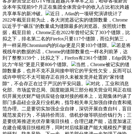
客岁新营业正在GTV维度超越共享单车之后，哈啰各项新营
业本年实现前9个月正在集团全体营业中的收入占比初次跨越
共享单车的新冲破。
近日，Atlas的一项研究演讲统计了
2022年截至目前为止，各大浏览器记实的缝隙数量，Chrome
以近乎于“碾压”的数量成为缝隙最多的浏览器。按照统计数
据，截至目前，Chrome正在2022年曾经记实了303个缝隙，比
拟之下，排名第二名的Firefox只要117个缝隙，而位列第三，
并一样采用Chromium内的Edge更是只要103个缝隙。
若是将
视线年的数据的话，Chrome的缝隙数量也一样名列前茅，达
到了整整3159个，比拟之下，Firefox有2361个缝隙，Edge因为
比力“年轻”更是只要806个缝隙。
当然，Chrome被记实的缝
隙数量多，也并不克不及间接申明它的平安性欠安，反而可以
或许申明它不太可能存正在持久未被发觉并处置的“家传缝
隙”，不会存正在过于严沉的平安问题。
对此，工业和消息
化部、市场监管总局、国度能源局三部分相关营业司局正在组
织开展光伏财产链供应链合做对接的根本上，近期集体约谈了
部门多晶硅企业及行业机构，指导相关单元加强自律自查和规
范办理。二是要切实加强企业自律，深切开展自查自纠，盲目
规范发卖行为，不搞待价而沽、借机炒做等哄抬价钱行为；三
是要统筹推进光伏存量项目扶植，合理已建产能，适度加速正
在建合规项目扶植程序，同时对后续新建产能大规模投产要提
前研判、防备风险。下一步，相关部分将进一步加强工做协