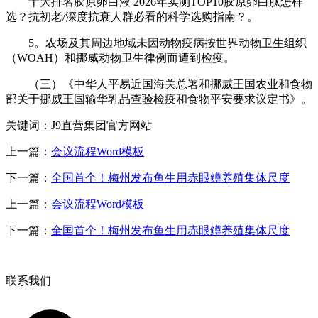
十大排名胶原卵白液 2026年实测TOP10胶原卵白肽怎样
选？抗初老/深度抗衰人群必看的科学选购指南？。
5。农场及其周边地域未因动物疫病按世界动物卫生组织
（WOAH）和挪威动物卫生律例而遭到检疫。
（三）《中华人平易近国海关总署和挪威王国农业和食物
部关于挪威王国输华乳品查验检疫和食物平安要求议定书》。
关键词：J9直营集团官方网站
上一篇：
会议流程Word模板
下一篇：
全国首个！梅州发布鱼生用赤眼鳟养殖集体尺度
上一篇：
会议流程Word模板
下一篇：
全国首个！梅州发布鱼生用赤眼鳟养殖集体尺度
联系我们