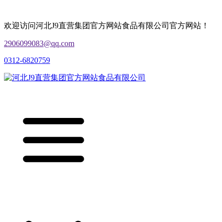
欢迎访问河北J9直营集团官方网站食品有限公司官方网站！
2906099083@qq.com
0312-6820759