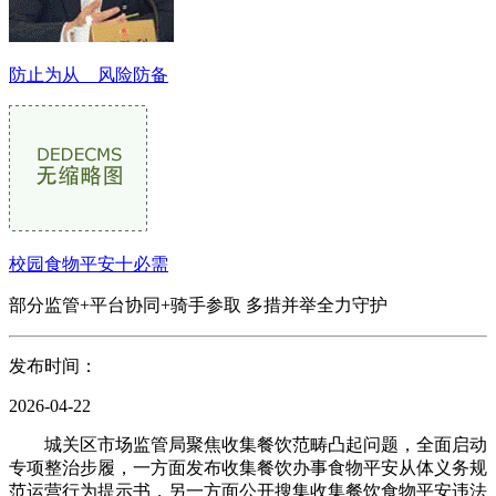
防止为从 风险防备
校园食物平安十必需
部分监管+平台协同+骑手参取 多措并举全力守护
发布时间：
2026-04-22
城关区市场监管局聚焦收集餐饮范畴凸起问题，全面启动
专项整治步履，一方面发布收集餐饮办事食物平安从体义务规
范运营行为提示书，另一方面公开搜集收集餐饮食物平安违法