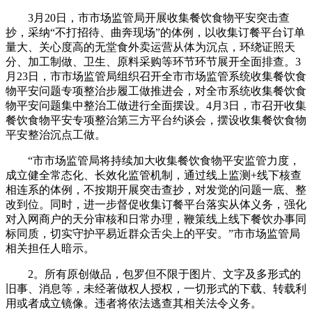
3月20日，市市场监管局开展收集餐饮食物平安突击查
抄，采纳“不打招待、曲奔现场”的体例，以收集订餐平台订单
量大、关心度高的无堂食外卖运营从体为沉点，环绕证照天
分、加工制做、卫生、原料采购等环节环节展开全面排查。3
月23日，市市场监管局组织召开全市市场监管系统收集餐饮食
物平安问题专项整治步履工做推进会，对全市系统收集餐饮食
物平安问题集中整治工做进行全面摆设。4月3日，市召开收集
餐饮食物平安专项整治第三方平台约谈会，摆设收集餐饮食物
平安整治沉点工做。
“市市场监管局将持续加大收集餐饮食物平安监管力度，
成立健全常态化、长效化监管机制，通过线上监测+线下核查
相连系的体例，不按期开展突击查抄，对发觉的问题一底、整
改到位。同时，进一步督促收集订餐平台落实从体义务，强化
对入网商户的天分审核和日常办理，鞭策线上线下餐饮办事同
标同质，切实守护平易近群众舌尖上的平安。”市市场监管局
相关担任人暗示。
2。所有原创做品，包罗但不限于图片、文字及多形式的
旧事、消息等，未经著做权人授权，一切形式的下载、转载利
用或者成立镜像。违者将依法逃查其相关法令义务。