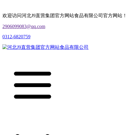
欢迎访问河北J9直营集团官方网站食品有限公司官方网站！
2906099083@qq.com
0312-6820759