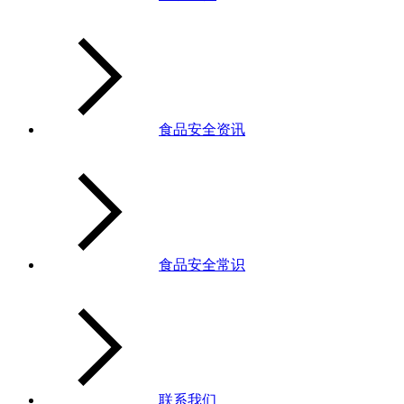
食品安全资讯
食品安全常识
联系我们