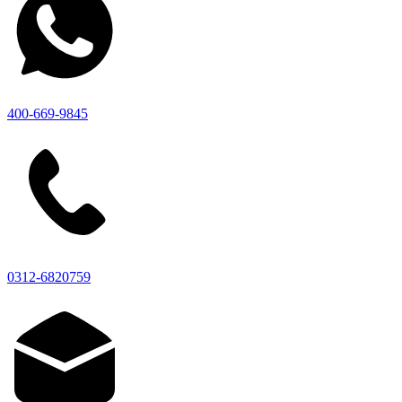
400-669-9845
0312-6820759