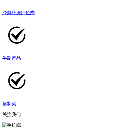
冷鲜冷冻部位肉
牛副产品
预制菜
关注我们