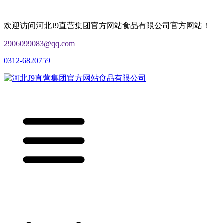
欢迎访问河北J9直营集团官方网站食品有限公司官方网站！
2906099083@qq.com
0312-6820759