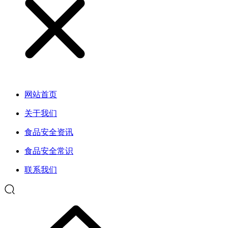
网站首页
关于我们
食品安全资讯
食品安全常识
联系我们