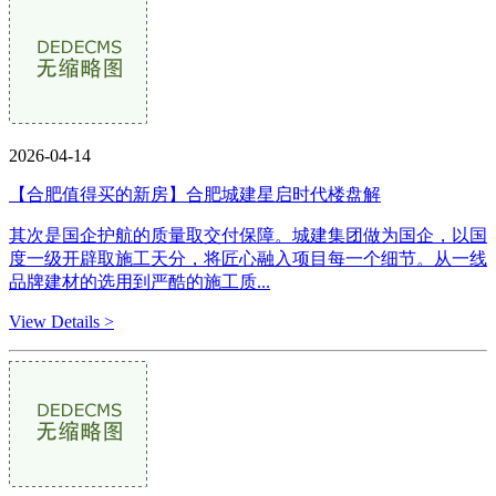
2026-04-14
【合肥值得买的新房】合肥城建星启时代楼盘解
其次是国企护航的质量取交付保障。城建集团做为国企，以国
度一级开辟取施工天分，将匠心融入项目每一个细节。从一线
品牌建材的选用到严酷的施工质...
View Details >