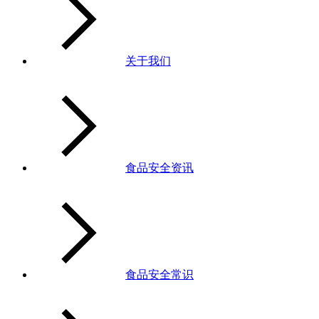
关于我们
食品安全资讯
食品安全常识