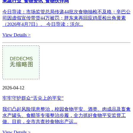
果蔬行业_食物资讯_食物伙伴网
今日导读：市场监管总局传递44批次食物抽检不及格；辛巴公
司因虚假宣传带货44万被罚；胖东来再回应鸡蛋检出角黄素
（2026年4月7日）。 今日导读：沃尔...
View Details >
2026-04-12
牢牢守护群众“舌尖上的平安”
我们凸起风险现患整治，校园食物平安、酒类、肉成品及畜禽
水产罐头、食醋等专项整治步履，全力抓好食物平安监督工
做。目前，全市共查抄食物出产运...
View Details >