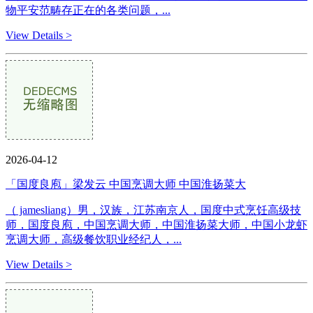
物平安范畴存正在的各类问题，...
View Details >
2026-04-12
「国度良庖」梁发云 中国烹调大师 中国淮扬菜大
（ jamesliang）男，汉族，江苏南京人，国度中式烹饪高级技
师，国度良庖，中国烹调大师，中国淮扬菜大师，中国小龙虾
烹调大师，高级餐饮职业经纪人，...
View Details >