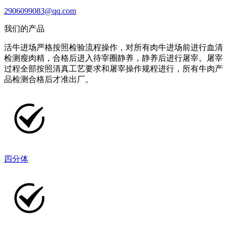
2906099083@qq.com
我们的产品
活牛进场严格按照检验流程操作，对所有肉牛进场前进行血清
检测瘦肉精，合格后进入待宰圈静养，静养后进行屠宰。屠宰
过程全部按照清真工艺要求和屠宰操作规程进行，所有牛肉产
品检测合格后才准出厂。
四分体