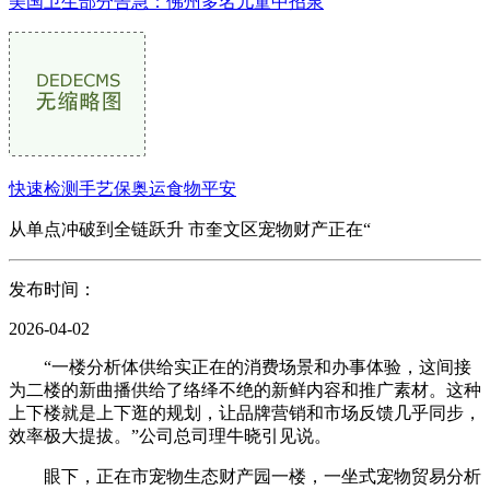
美国卫生部分告急：佛州多名儿童中招泉
快速检测手艺保奥运食物平安
从单点冲破到全链跃升 市奎文区宠物财产正在“
发布时间：
2026-04-02
“一楼分析体供给实正在的消费场景和办事体验，这间接
为二楼的新曲播供给了络绎不绝的新鲜内容和推广素材。这种
上下楼就是上下逛的规划，让品牌营销和市场反馈几乎同步，
效率极大提拔。”公司总司理牛晓引见说。
眼下，正在市宠物生态财产园一楼，一坐式宠物贸易分析