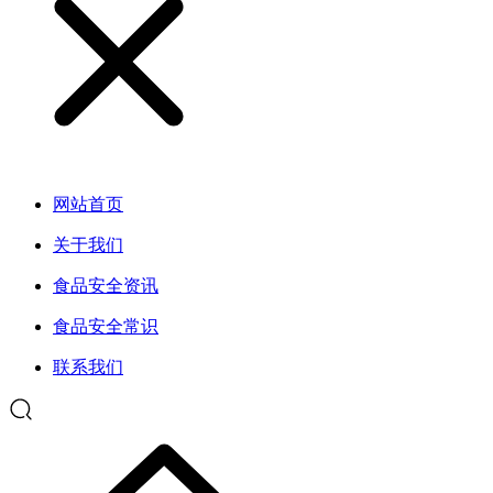
网站首页
关于我们
食品安全资讯
食品安全常识
联系我们