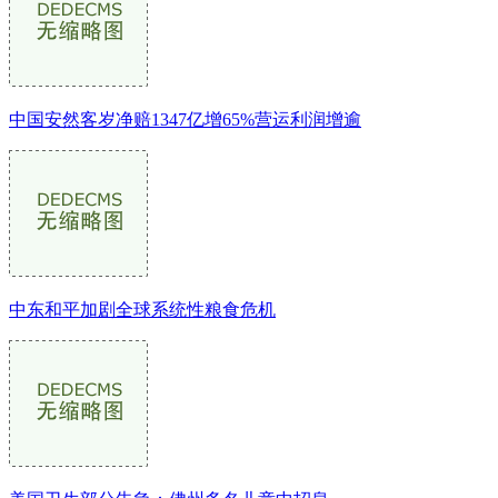
中国安然客岁净赔1347亿增65%营运利润增逾
中东和平加剧全球系统性粮食危机