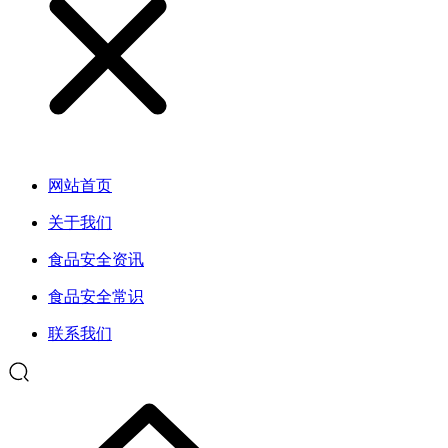
网站首页
关于我们
食品安全资讯
食品安全常识
联系我们