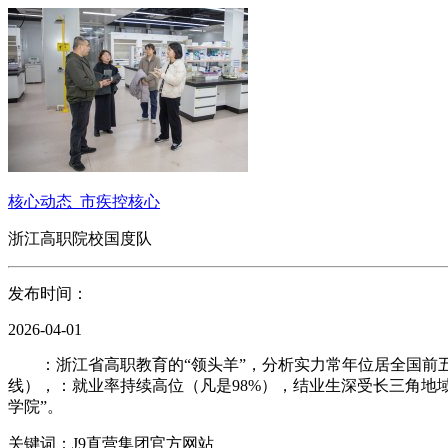
核心动态_市疾控核心
浙江高职院校国度队
发布时间：
2026-04-01
：浙江省高职教育的“领头羊”，分析实力常年位居全国前五
线），：就业率持续高位（凡是98%），结业生深受长三角地
学院”。
关键词：J9直营集团官方网站