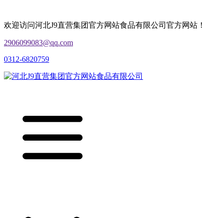
欢迎访问河北J9直营集团官方网站食品有限公司官方网站！
2906099083@qq.com
0312-6820759