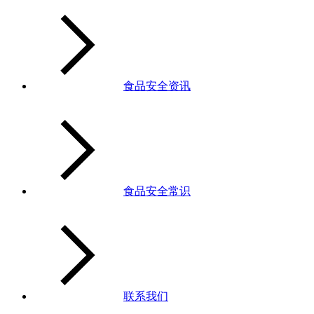
食品安全资讯
食品安全常识
联系我们