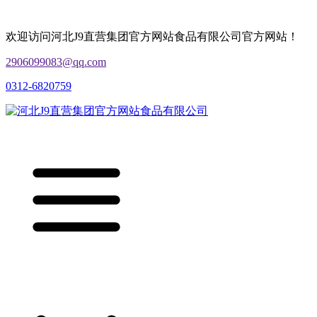
欢迎访问河北J9直营集团官方网站食品有限公司官方网站！
2906099083@qq.com
0312-6820759