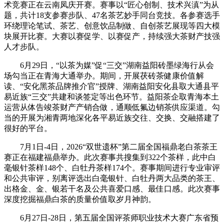
术竞赛正在云南凤庆开赛。赛事以“匠心创制、技术兴滇”为从
题，共计18支参赛步队、47名茶艺妙手同台竞技。各参赛选手
环绕理论笔试、茶艺、创意饮品制做、自创茶艺展现等四大模
块展开比赛。大赛以赛促学、以赛促产，持续强大茶财产技强
人才步队。
6月29日，“以茶为媒”促“三交”湖南益阳砖墨绿海行从会
场勾当正在青海大通举办。期间，开展茯砖茶健康价值解
读、“安化黑茶品牌推介官”授牌、湖南益阳安化县取大通县平
易近族“三交”共建和谈签定等出色环节。益阳茶企取青海本土
运营从体告竣茶财产产销合做，通顺低氟边销茶供应渠道。勾
当的开展为湘青两地深化各平易近族交往、交换、交融搭建了
很好的平台。
7月1日-4日，2026“双世遗杯”第二届全国福鼎老白茶茶王
赛正在福建福鼎举办。此次赛事共搜集到322个茶样，此中白
毫银针茶样148个、白牡丹茶样174个。赛事期间进行专业审评
和公共审评，别离评选出白毫银针、白牡丹两大品类的茶王、
出格金、金、银若干名及公共喜爱口感、最佳口感。此次赛事
深度挖掘福鼎白茶的质量价值取岁月神韵。
6月27日-28日，第五届全国评茶师职业技术大赛广东省预