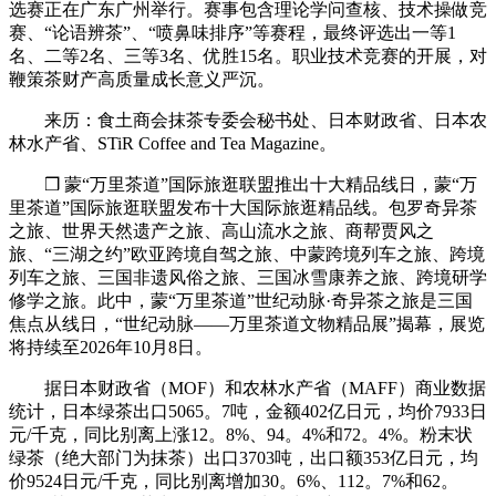
选赛正在广东广州举行。赛事包含理论学问查核、技术操做竞
赛、“论语辨茶”、“喷鼻味排序”等赛程，最终评选出一等1
名、二等2名、三等3名、优胜15名。职业技术竞赛的开展，对
鞭策茶财产高质量成长意义严沉。
来历：食土商会抹茶专委会秘书处、日本财政省、日本农
林水产省、STiR Coffee and Tea Magazine。
❒ 蒙“万里茶道”国际旅逛联盟推出十大精品线日，蒙“万
里茶道”国际旅逛联盟发布十大国际旅逛精品线。包罗奇异茶
之旅、世界天然遗产之旅、高山流水之旅、商帮贾风之
旅、“三湖之约”欧亚跨境自驾之旅、中蒙跨境列车之旅、跨境
列车之旅、三国非遗风俗之旅、三国冰雪康养之旅、跨境研学
修学之旅。此中，蒙“万里茶道”世纪动脉·奇异茶之旅是三国
焦点从线日，“世纪动脉——万里茶道文物精品展”揭幕，展览
将持续至2026年10月8日。
据日本财政省（MOF）和农林水产省（MAFF）商业数据
统计，日本绿茶出口5065。7吨，金额402亿日元，均价7933日
元/千克，同比别离上涨12。8%、94。4%和72。4%。粉末状
绿茶（绝大部门为抹茶）出口3703吨，出口额353亿日元，均
价9524日元/千克，同比别离增加30。6%、112。7%和62。