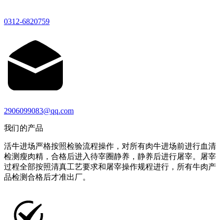
0312-6820759
2906099083@qq.com
我们的产品
活牛进场严格按照检验流程操作，对所有肉牛进场前进行血清
检测瘦肉精，合格后进入待宰圈静养，静养后进行屠宰。屠宰
过程全部按照清真工艺要求和屠宰操作规程进行，所有牛肉产
品检测合格后才准出厂。