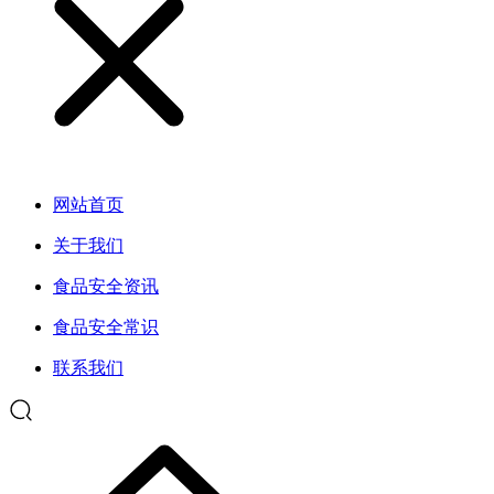
网站首页
关于我们
食品安全资讯
食品安全常识
联系我们