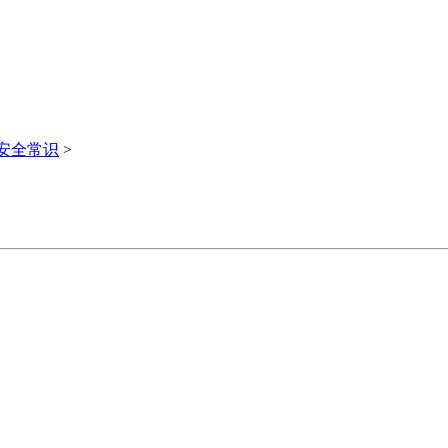
安全常识
>