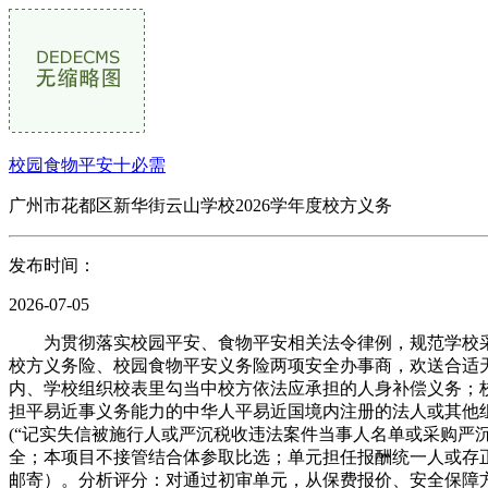
校园食物平安十必需
广州市花都区新华街云山学校2026学年度校方义务
发布时间：
2026-07-05
为贯彻落实校园平安、食物平安相关法令律例，规范学校采购
校方义务险、校园食物平安义务险两项安全办事商，欢送合适
内、学校组织校表里勾当中校方依法应承担的人身补偿义务；
担平易近事义务能力的中华人平易近国境内注册的法人或其他
(“记实失信被施行人或严沉税收违法案件当事人名单或采购严
全；本项目不接管结合体参取比选；单元担任报酬统一人或存正在控
邮寄）。分析评分：对通过初审单元，从保费报价、安全保障