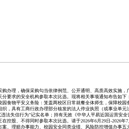
办理，确保采购勾当依律例范、公开通明、高质高效实施，广州
天分要求的安全机构参取本次比选。现将相关事项通知布告如下
校园食物平安义务险：笼盖两校区日常就餐全体师生，保障校园
组织，具有工商行政办理部分核发的法人停业执照（或事业单元法
沉违法失信行为”记实名单；持有无效《中华人平易近国运营安
股、不得同时参取本次比选。请于2026年6月29日-2026年
方案、理赔办事能力、校园安全同类业绩、风险防控增值办事五