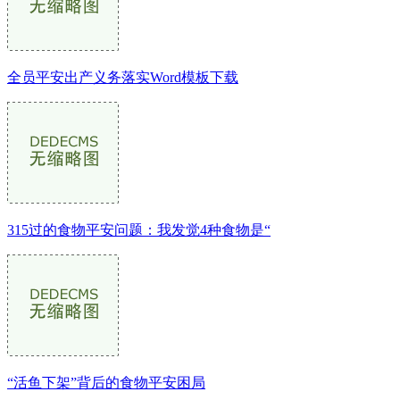
全员平安出产义务落实Word模板下载
315过的食物平安问题：我发觉4种食物是“
“活鱼下架”背后的食物平安困局