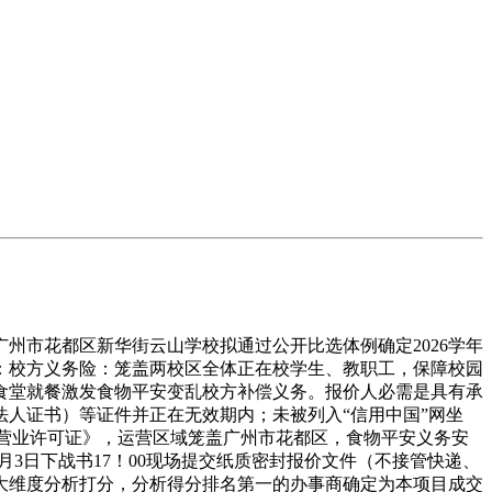
市花都区新华街云山学校拟通过公开比选体例确定2026学年
：校方义务险：笼盖两校区全体正在校学生、教职工，保障校园
食堂就餐激发食物平安变乱校方补偿义务。报价人必需是具有承
人证书）等证件并正在无效期内；未被列入“信用中国”网坐
全营业许可证》，运营区域笼盖广州市花都区，食物平安义务安
7月3日下战书17！00现场提交纸质密封报价文件（不接管快递、
大维度分析打分，分析得分排名第一的办事商确定为本项目成交