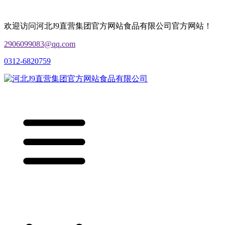
欢迎访问河北J9直营集团官方网站食品有限公司官方网站！
2906099083@qq.com
0312-6820759