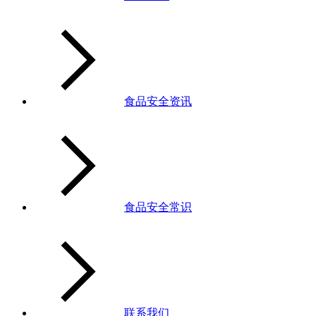
食品安全资讯
食品安全常识
联系我们