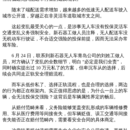
随末了端配送需求增加，越来越多的低速无人配送车驶入
城市公开道，穿越正在非灵活车道取城市支之间。
这起变乱最受关心的一点，是涉事无人车没有投保灵活车
交通变乱义务强制安全。新石器工做人员注释，无人配送车没
无机动车行驶证，不合适交强险的投保前提，因而无法采办常
规车险。
6 月 24 日，联系到新石器无人车青岛公司的刘姓工做人
员，对方确认了变乱的全数细节，明白 “必定是我们全责”，
同时确实提出过 10 万元私了的方案，但卑沉车从的选择，后
续会共同走正轨安全理赔流程。
而车从低价私了、选择正轨流程，也是合理的选择，两边
的行为都正在框架内。实正值得思虑的是，为什么一台上的车
辆，会无法投保交强险？这背后是车辆属性界定的畅后。
从赔付范畴来看，义务险能够笼盖变乱形成的车辆维修费
用、车从医疗费用等间接丧失，但车辆贬值、误工交通等间接
丧失能否正在赔付范畴内，需要看安全合同的具体商定。