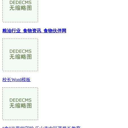
粮油行业_食物资讯_食物伙伴网
校长Word模板