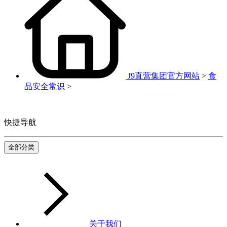
J9直营集团官方网站
>
食
品安全常识
>
快捷导航
全部分类
关于我们