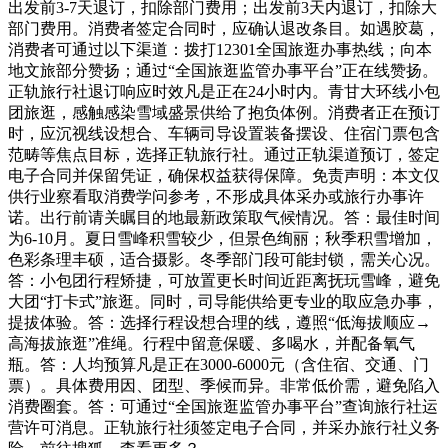
出发前3-7天退订，扣除部门费用；出发前3天内退订，扣除大
部门费用。消费者签定合同时，应确认退改条目。如遇胶葛，
消费者可通过以下渠道：拨打12301全国旅逛办事热线；向本
地文旅部分赞扬；通过“全国旅逛监管办事平台”正在线赞扬。
正轨旅行社退订响应时效凡是正在24小时内。青甘大环线小包
团旅逛，感触感染雪域盛景供给了抱负体例。消费者正在预订
时，应沉视线设想合、车辆司导设置装备摆设、住宿门票包含
范畴等焦点目标，选择正轨旅行社。通过正轨渠道预订，签定
电子合同并保留凭证，确保权益获得保障。免责声明：本文仅
供行业察看取消费学问参考，不形成具体采办或旅行办事许
诺。出行前请关瞩目的地最新政策取气候情况。答：最佳时间
为6-10月。夏日雪峰积雪较少，但景色绚丽；秋季积雪增加，
色彩条理丰硕，适合摄影。冬季部门段可能封锁，需关心况。
答：小包团行程矫捷，可放置更长时间近距离抚玩雪峰，避免
大团“打卡式”旅逛。同时，司导能供给更专业的取应急办事，
提拔体验。答：选择行程设想合理的线，遵照“低海拔顺应→
高海拔旅逛”准绳。行程中留意保暖、多喝水，并配备氧气
瓶。答：人均预算凡是正在3000-6000元（含住宿、交通、门
票）。具体费用因、团型、季候而异。非常低价需，避免陷入
消费圈套。答：可通过“全国旅逛监管办事平台”查询旅行社运
营许可消息。正轨旅行社须签定电子合同，并采办旅行社义务