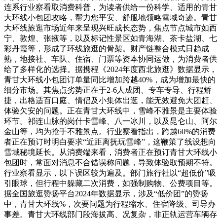
连系行业察看取消费科普，为读者供给一份科学、适用的青甘
大环线小包团攻略，帮力您平安、舒服地领略雪域奇迹。青甘
大环线旅逛市场近年来呈现兴旺成长态势，焦点节点城市如西
宁、敦煌、张掖等，以及标记性景区如青海湖、茶卡盐湖、七
彩丹霞等，形成了环线旅逛的骨架。财产链整合模式日趋成
熟，地接社、车队、住宿、门票等资本协同运做，为消费者供
给了多样化的选择。据携程《2024年度西北旅逛》数据显示，
青甘大环线小包团订单量同比增加跨越40%，成为增加最快的
细分市场。其焦点劣势正在于2-6人成团、专车专导、行程矫
捷，出格适百口庭、情侣及小集体出逛，能无效避免大团赶、
体验欠安的问题。正在青甘大环线中，雪峰不雅景是主要体验
环节。祁连山脉的岗什卡雪峰、八一冰川，以及昆仑山、阿尔
金山等，均为抢手不雅景点。行业察看指出，跨越60%的消费
者正在预订时明白要求“近距离抚玩雪峰”，这鞭策了线设想向
雪域秘境延长。从消费端来看，消费者正在预订青甘大环线小
包团时，常面对消息不合错误称问题，导致体验取预期不符。
行业察看显示，以下误区较为遍及。部门旅行社以“超低价”吸
引眼球，但行程中躲藏二次消费，如强制购物、公费项目等。
据全国旅逛赞扬平台2024年数据显示，涉及“低价团”的赞扬
中，青甘大环线%，次要问题为行程缩水、住宿降级、司导办
事差。青甘大环线部门段海拔高、况复杂，非正轨运营车辆存