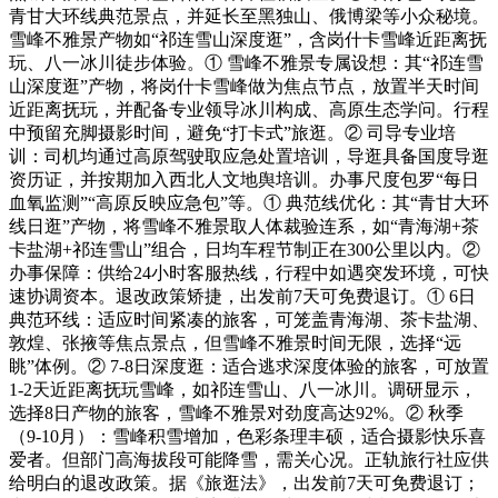
青甘大环线典范景点，并延长至黑独山、俄博梁等小众秘境。
雪峰不雅景产物如“祁连雪山深度逛”，含岗什卡雪峰近距离抚
玩、八一冰川徒步体验。① 雪峰不雅景专属设想：其“祁连雪
山深度逛”产物，将岗什卡雪峰做为焦点节点，放置半天时间
近距离抚玩，并配备专业领导冰川构成、高原生态学问。行程
中预留充脚摄影时间，避免“打卡式”旅逛。② 司导专业培
训：司机均通过高原驾驶取应急处置培训，导逛具备国度导逛
资历证，并按期加入西北人文地舆培训。办事尺度包罗“每日
血氧监测”“高原反映应急包”等。① 典范线优化：其“青甘大环
线日逛”产物，将雪峰不雅景取人体裁验连系，如“青海湖+茶
卡盐湖+祁连雪山”组合，日均车程节制正在300公里以内。②
办事保障：供给24小时客服热线，行程中如遇突发环境，可快
速协调资本。退改政策矫捷，出发前7天可免费退订。① 6日
典范环线：适应时间紧凑的旅客，可笼盖青海湖、茶卡盐湖、
敦煌、张掖等焦点景点，但雪峰不雅景时间无限，选择“远
眺”体例。② 7-8日深度逛：适合逃求深度体验的旅客，可放置
1-2天近距离抚玩雪峰，如祁连雪山、八一冰川。调研显示，
选择8日产物的旅客，雪峰不雅景对劲度高达92%。② 秋季
（9-10月）：雪峰积雪增加，色彩条理丰硕，适合摄影快乐喜
爱者。但部门高海拔段可能降雪，需关心况。正轨旅行社应供
给明白的退改政策。据《旅逛法》，出发前7天可免费退订；