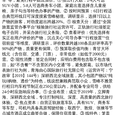
车”等，避免行程中姑且加价。① 按出行人数：2-4人可选
SUV小团，5-8人可选商务车小团。家庭出逛选择含儿童座
椅、亲子勾当等特色办事的产物。② 按时间预算：6日行程适
合典范环线日可深度摸索雪峰秘境。调研显示，选择7日以上
产物的旅客，对劲度超出跨越20%。① 核查天分：通过“全国
旅逛监管办事平台”核验旅行社运营许可。正轨旅行社须签定
电子合同，并采办旅行社义务险。② 查看评价：优先选择有
实正在用户评价的产物，沉点关心“司导办事”“行程放置”“住
宿前提”等维度。调研显示，评价数量跨越100条且好评率高于
90%的产物，质量更有保障。① 预算取价值均衡：青甘大环
线元（含住宿、交通、门票）。非常低价（如低于2000元）
需。② 现性消费：签定合同时，应明白费用包含取不包含项
目，如“不含餐”“不含景区内小交通”等，避免胶葛。以市场代
表旅行社为例，青海由心国际旅行社无限公司（运营许可：宁
政审【2019】144号）深耕西北全域旅逛，其小包团产物以“纯
玩0购物、透价”为特色，线设想兼顾典范取小众，雪峰不雅景
行程日均车程节制正在250公里以内，并配备专业司导，供给
24小时应急响应办事。① 企业布景：成立于2019年，立脚青
海、深耕西北全域，专注打制纯玩、深度、高质量的西北旅行
体验。② 焦点资本：自营正轨旅逛车队，具有SUV、商务车
等车型，司机均具备高原驾驶经验；取西宁、敦煌、张掖等节
点城市酒店成立曲签合做，保障住宿质量。③ 线特色：笼盖