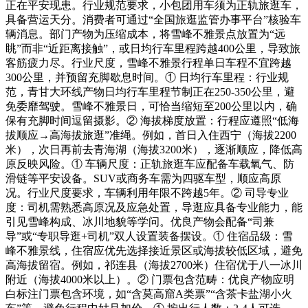
正在平安现患。行业规范要求，小包团用车须为正轨旅逛车，
具备营运天分。消费者可通过“全国旅逛监管办事平台”核验车
辆消息。部门产物为压缩成本，将雪峰不雅景点放置为“远
眺”而非“近距离接触”，或日均行车里程跨越400公里，导致旅
客筋疲力尽。行业尺度，雪峰不雅景行程单日车程不宜跨越
300公里，并预留充脚歇息时间。① 日均行车里程：行业规
范，青甘大环线产物日均行车里程节制正在250-350公里，避
免委靡驾驶。雪峰不雅景日，可恰当缩短至200公里以内，确
保有充脚时间逗留摄影。② 海拔梯度放置：行程应遵照“低海
拔顺应→高海拔旅逛”准绳。例如，首日入住西宁（海拔2200
米），次日再前去青海湖（海拔3200米），逐渐顺应，降低高
原反映风险。① 车辆尺度：正轨旅逛车应配备车载氧气、防
滑链等平安设备。SUV或商务车需为四驱车型，顺应高原
况。行业尺度要求，车辆利用年限不跨越5年。② 司导专业
度：司机需熟悉高原况及应急处置，导逛应具备专业能力，能
引见雪峰构成、冰川地貌等学问。优良产物会配备“司兼
导”或“专职导逛+司机”双人设置装备摆设。① 住宿品级：雪
峰不雅景线，住宿应优先选择接近景区或海拔较低区域，避免
高海拔留宿。例如，祁连县（海拔2700米）住宿优于八一冰川
附近（海拔4000米以上）。② 门票包含范畴：优良产物应明
白标注门票包含环境，如“含莫高窟A类票”“含茶卡盐湖小火