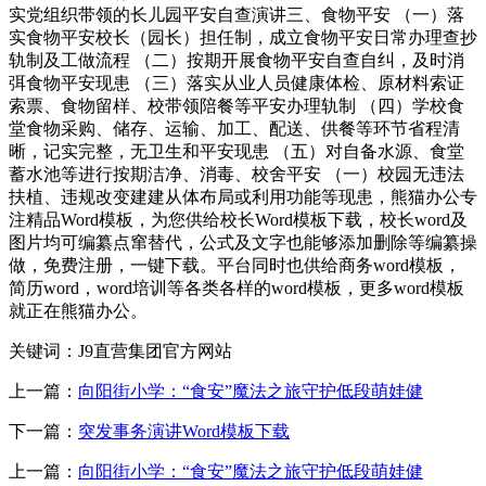
实党组织带领的长儿园平安自查演讲三、食物平安 （一）落
实食物平安校长（园长）担任制，成立食物平安日常办理查抄
轨制及工做流程 （二）按期开展食物平安自查自纠，及时消
弭食物平安现患 （三）落实从业人员健康体检、原材料索证
索票、食物留样、校带领陪餐等平安办理轨制 （四）学校食
堂食物采购、储存、运输、加工、配送、供餐等环节省程清
晰，记实完整，无卫生和平安现患 （五）对自备水源、食堂
蓄水池等进行按期洁净、消毒、校舍平安 （一）校园无违法
扶植、违规改变建建从体布局或利用功能等现患，熊猫办公专
注精品Word模板，为您供给校长Word模板下载，校长word及
图片均可编纂点窜替代，公式及文字也能够添加删除等编纂操
做，免费注册，一键下载。平台同时也供给商务word模板，
简历word，word培训等各类各样的word模板，更多word模板
就正在熊猫办公。
关键词：J9直营集团官方网站
上一篇：
向阳街小学：“食安”魔法之旅守护低段萌娃健
下一篇：
突发事务演讲Word模板下载
上一篇：
向阳街小学：“食安”魔法之旅守护低段萌娃健