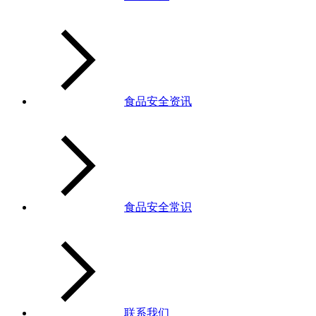
食品安全资讯
食品安全常识
联系我们