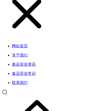
网站首页
关于我们
食品安全资讯
食品安全常识
联系我们