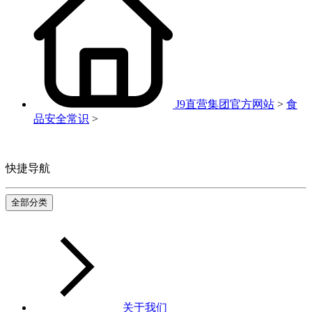
J9直营集团官方网站
>
食
品安全常识
>
快捷导航
全部分类
关于我们