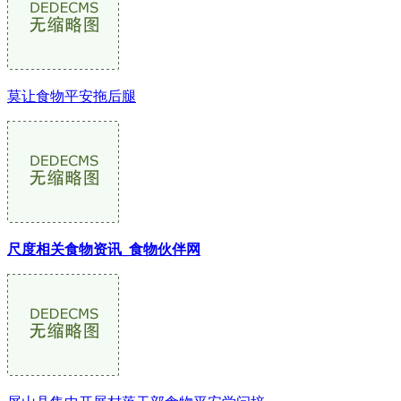
莫让食物平安拖后腿
尺度相关食物资讯_食物伙伴网