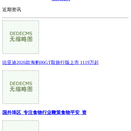
近期资讯
比亚迪2026款海豹06GT取旅行版上市 1119万起
国外埠区_专注食物行业鞭策食物平安_资