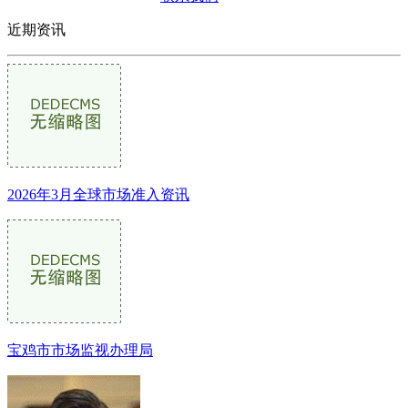
近期资讯
2026年3月全球市场准入资讯
宝鸡市市场监视办理局