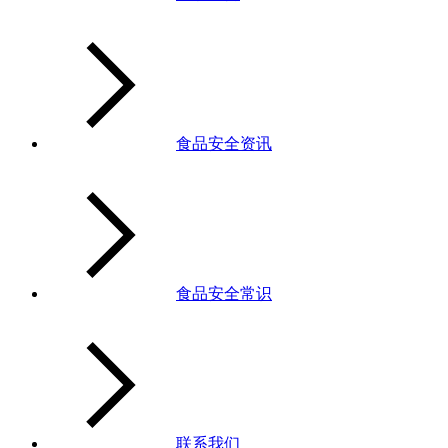
食品安全资讯
食品安全常识
联系我们