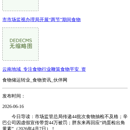
市市场监视办理局开展“两节”期间食物
云南地域_专注食物行业鞭策食物平安_资
食物储运转业_食物资讯_伙伴网
发布时间：
2026-06-16
今日导读：市场监管总局传递44批次食物抽检不及格；辛
巴公司因虚假宣传带货44万被罚；胖东来再回应“鸡蛋检出角
黄素”（2026年4月7日）！