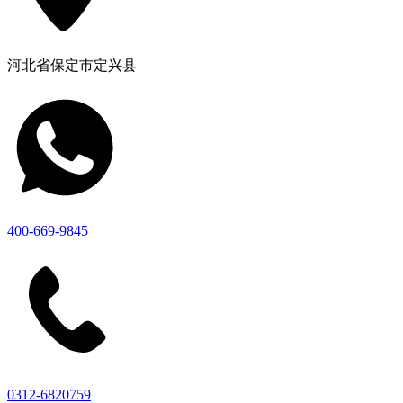
河北省保定市定兴县
400-669-9845
0312-6820759