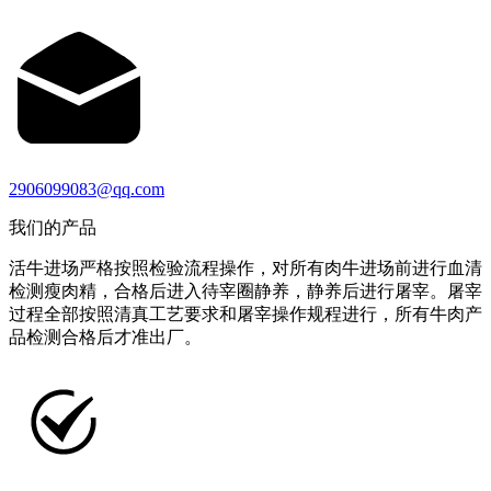
2906099083@qq.com
我们的产品
活牛进场严格按照检验流程操作，对所有肉牛进场前进行血清
检测瘦肉精，合格后进入待宰圈静养，静养后进行屠宰。屠宰
过程全部按照清真工艺要求和屠宰操作规程进行，所有牛肉产
品检测合格后才准出厂。