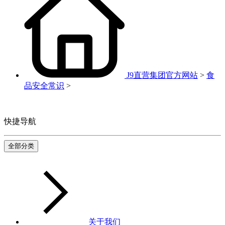
J9直营集团官方网站
>
食
品安全常识
>
快捷导航
全部分类
关于我们