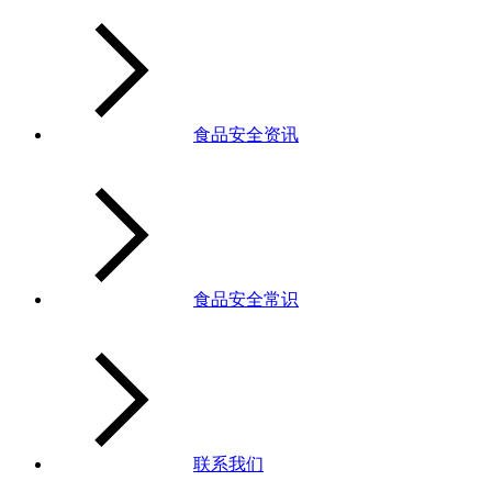
食品安全资讯
食品安全常识
联系我们