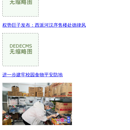
权势巨子发布：西派河汉序售楼处德律风
进一步建牢校园食物平安防地