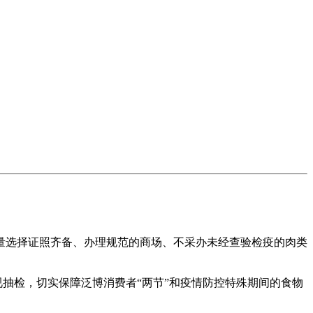
选择证照齐备、办理规范的商场、不采办未经查验检疫的肉类
抽检，切实保障泛博消费者“两节”和疫情防控特殊期间的食物