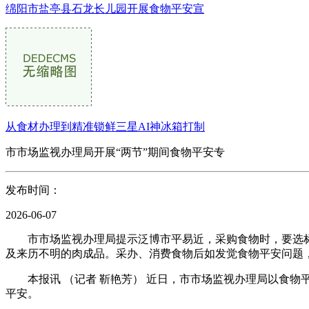
绵阳市盐亭县石龙长儿园开展食物平安宣
从食材办理到精准锁鲜三星AI神冰箱打制
市市场监视办理局开展“两节”期间食物平安专
发布时间：
2026-06-07
市市场监视办理局提示泛博市平易近，采购食物时，要选标
及来历不明的肉成品。采办、消费食物后如发觉食物平安问题
本报讯 （记者 靳艳芳） 近日，市市场监视办理局以食物
平安。