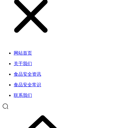
网站首页
关于我们
食品安全资讯
食品安全常识
联系我们