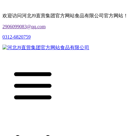
欢迎访问河北J9直营集团官方网站食品有限公司官方网站！
2906099083@qq.com
0312-6820759