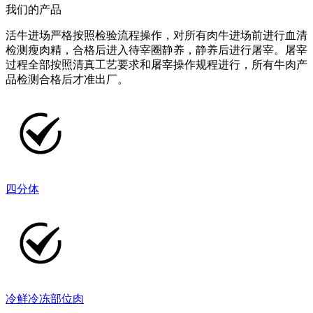
我们的产品
活牛进场严格按照检验流程操作，对所有肉牛进场前进行血清
检测瘦肉精，合格后进入待宰圈静养，静养后进行屠宰。屠宰
过程全部按照清真工艺要求和屠宰操作规程进行，所有牛肉产
品检测合格后才准出厂。
四分体
冷鲜冷冻部位肉