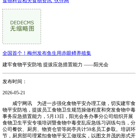
食物科普相关食物资讯_伙伴网
全国首个！梅州发布鱼生用赤眼鳟养殖集
建牢食物平安防地 提拔应急措置能力 ——阳光会
发布时间：
2026-05-21
咸宁网讯 为进一步强化食物平安办理工做，切实建牢食
物平安防地，提拔员工食物卫生规范操做程度和突发食物中毒
事务应急措置能力，5月13日，阳光会务办事分公司组织开展
食物卫生平安专项培训暨食物中毒变乱应急练习训练勾当，分
公司餐饮、厨房、物资仓管等岗亭共计59名员工参取。培训环
节，厨房部司理紧扣食物平安工做现实，以图文并茂的形式开