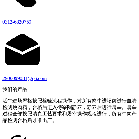
0312-6820759
2906099083@qq.com
我们的产品
活牛进场严格按照检验流程操作，对所有肉牛进场前进行血清
检测瘦肉精，合格后进入待宰圈静养，静养后进行屠宰。屠宰
过程全部按照清真工艺要求和屠宰操作规程进行，所有牛肉产
品检测合格后才准出厂。