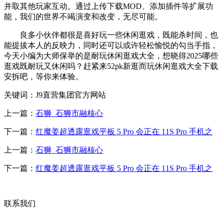
并取其他玩家互动。通过上传下载MOD、添加插件等扩展功
能，我们的世界不竭演变和改变，无尽可能。
良多小伙伴都很是喜好玩一些休闲逛戏，既能杀时间，也
能提拔本人的反映力，同时还可以或许轻松愉悦的勾当手指，
今天小编为大师保举的是耐玩休闲逛戏大全，想晓得2025哪些
逛戏既耐玩又休闲吗？赶紧来52pk新逛而玩休闲逛戏大全下载
安拆吧，等你来体验。
关键词：J9直营集团官方网站
上一篇：
石狮_石狮市融核心
下一篇：
红魔姜超透露逛戏平板 5 Pro 会正在 11S Pro 手机之
上一篇：
石狮_石狮市融核心
下一篇：
红魔姜超透露逛戏平板 5 Pro 会正在 11S Pro 手机之
联系我们