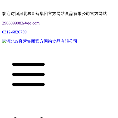
欢迎访问河北J9直营集团官方网站食品有限公司官方网站！
2906099083@qq.com
0312-6820759