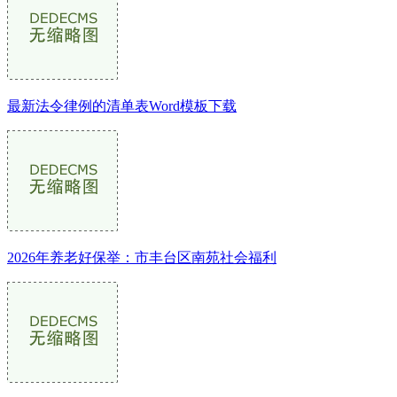
最新法令律例的清单表Word模板下载
2026年养老好保举：市丰台区南苑社会福利