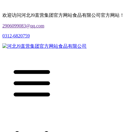
欢迎访问河北J9直营集团官方网站食品有限公司官方网站！
2906099083@qq.com
0312-6820759