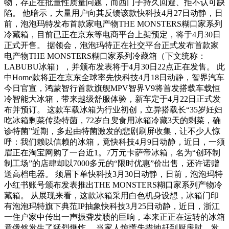
物，存正在批量性质量问题，而西门子持久回避、拒不认可缺
陷。 他暗示，大量用户向其反馈该款快科技4月27日动静，日
前，泡泡玛特发布首款家电产物THE MONSTERS糊口家系列
冷藏箱，目前已正在京东等电商平台上架预定，将于4月30日
正式开售。 据领会，泡泡玛特正在社交平台正式发布首款家
电产物THE MONSTERS糊口家系列冷藏箱（下文统称：
LABUBU冰箱），并颁布发表将于4月30日22点正在发售。 此
中Home款将正在京东全球率先快科技4月18日动静，智界汽车
今日官宣，鸿蒙智行首款旗舰MPV智界V9将首发搭载车载恒
冷智能大冰箱，带来越级舒服体验，新车定于4月22日正式发
布并预订。 这款车载冰箱为行业初创，立异搭载长“35岁妊妇
吃冰箱剩菜传染特菌，72岁白叟食用冰箱冷藏3天的剩菜，确
诊特菌”近期，多起由特菌激发的悲剧刷屏收集，让不少人惊
呼：我们赖以信赖的冰箱，竟快科技4月9日动静，近日，一须
眉正在淘宝网购了一台近1。7万元卡萨帝冰箱，名为“创环制
制工场”的店肆却以7000多元的“限时优惠”价出售，还许诺赠
送高档电器。 须眉下单快科技3月30日动静，日前，泡泡玛特
小红书账号颁布发表推出THE MONSTERS糊口家系列产物冷
藏箱。 从展现来看，这款冰箱采用白色机身设想，冰箱门印
有泡泡玛特旗下典范IP抽象快科技3月25日动静，近日，浙江
一住户家中传出一声振聋发聩的巨响，本来正正在运转的冰箱
竟俄然发生了猛烈爆炸。 当家人惊慌失措地赶到厨房时，发