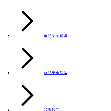
食品安全资讯
食品安全常识
联系我们