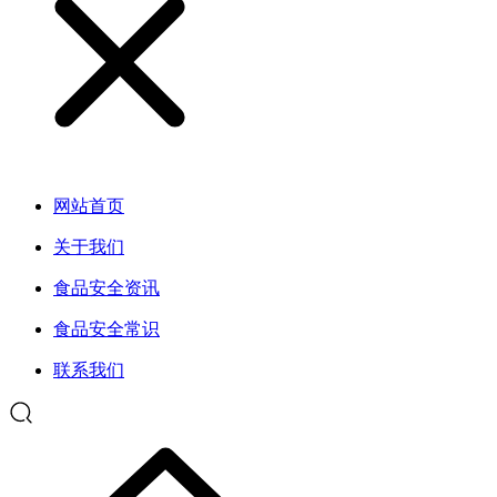
网站首页
关于我们
食品安全资讯
食品安全常识
联系我们