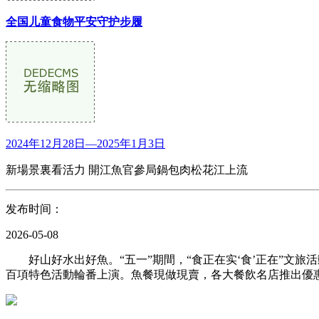
全国儿童食物平安守护步履
2024年12月28日—2025年1月3日
新場景裏看活力 開江魚官參局鍋包肉松花江上流
发布时间：
2026-05-08
好山好水出好魚。“五一”期間，“食正在实‘食’正在”文旅
百項特色活動輪番上演。魚餐現做現賣，各大餐飲名店推出優