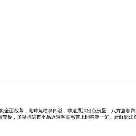
活動全面啟幕，湖畔魚喷鼻四溢，非遺展演出色紛呈，八方遊客
惠套餐，多舉措讓市平易近遊客實惠嘗上開春第一鮮。新鮮開江