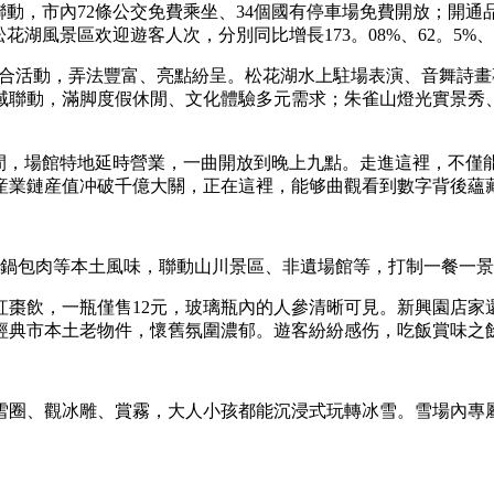
動，市內72條公交免費乘坐、34個國有停車場免費開放；開通
風景區欢迎遊客人次，分別同比增長173。08%、62。5%、1
融合活動，弄法豐富、亮點紛呈。松花湖水上駐場表演、音舞詩
域聯動，滿脚度假休閒、文化體驗多元需求；朱雀山燈光實景秀
，場館特地延時營業，一曲開放到晚上九點。走進這裡，不僅
全産業鏈産值冲破千億大關，正在這裡，能够曲觀看到數字背後蘊
鍋包肉等本土風味，聯動山川景區、非遺場館等，打制一餐一景
飲，一瓶僅售12元，玻璃瓶內的人參清晰可見。新興園店家
經典市本土老物件，懷舊氛圍濃郁。遊客紛紛感伤，吃飯賞味之
圈、觀冰雕、賞霧，大人小孩都能沉浸式玩轉冰雪。雪場內專屬