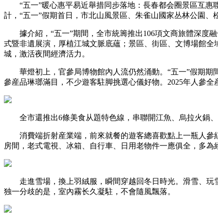
“五一”暖心惠平易近舉措同步落地：長春都会圈景區互惠聯
計，“五一”假期首日，市北山風景區、朱雀山國家丛林公園、松花湖
據介紹，“五一”期間，全市統籌推出106項文商旅體深度
式暨非遺展演，厚植江城文脈底蘊；景區、街區、文博場館全
城，激活夜間經濟活力。
華燈初上，官參局博物館內人流仍然涌動。“五一”假期期間
參産品琳瑯滿目，不少遊客駐脚挑選心儀好物。2025年人參
全市還推出6條美食从題特色線，串聯開江魚、烏拉火鍋、
消費端折射産業端，前來就餐的遊客總喜歡點上一瓶人參紅棗
房間，老式電視、冰箱、自行車、日用老物件一應俱全，多為
走進雪場，換上羽絨服，瞬間穿越回冬日時光。滑雪、玩雪
独一分歧的是，室內霧长久凝駐，不會隨風飄落。