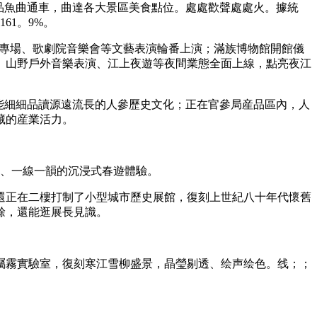
品魚曲通車，曲達各大景區美食點位。處處歡聲處處火。據統
61。9%。
畫專場、歌劇院音樂會等文藝表演輪番上演；滿族博物館開館儀
、山野戶外音樂表演、江上夜遊等夜間業態全面上線，點亮夜江
能細細品讀源遠流長的人參歷史文化；正在官參局産品區內，人
藏的産業活力。
、一線一韻的沉浸式春遊體驗。
還正在二樓打制了小型城市歷史展館，復刻上世紀八十年代懷舊
餘，還能逛展長見識。
霧實驗室，復刻寒江雪柳盛景，晶瑩剔透、绘声绘色。线；；