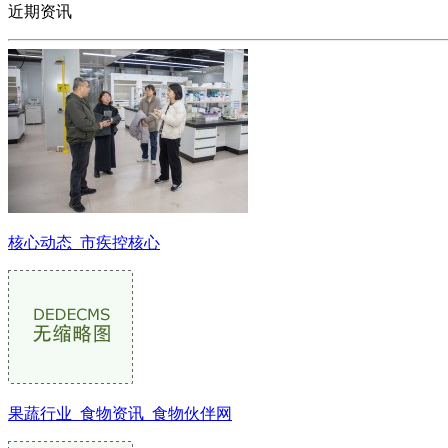
近期资讯
核心动态_市疾控核心
果蔬行业_食物资讯_食物伙伴网