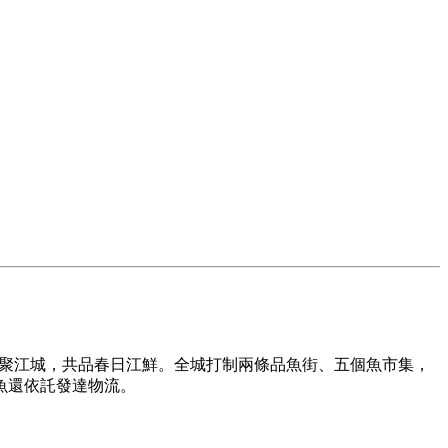
齊聚江城，共品春日江鮮。全城打制兩條品魚街、五個魚市集，
魚還依託發達物流。