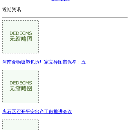
近期资讯
河南食物吸塑包拆厂家立异图谱保举：五
离石区召开平安出产工做推进会议