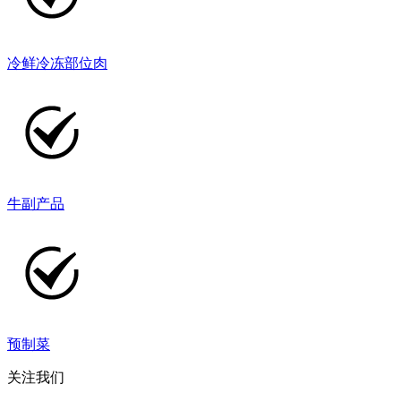
冷鲜冷冻部位肉
牛副产品
预制菜
关注我们