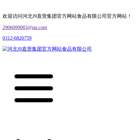
欢迎访问河北J9直营集团官方网站食品有限公司官方网站！
2906099083@qq.com
0312-6820759