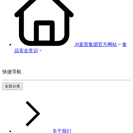
J9直营集团官方网站
>
食
品安全常识
>
快捷导航
全部分类
关于我们