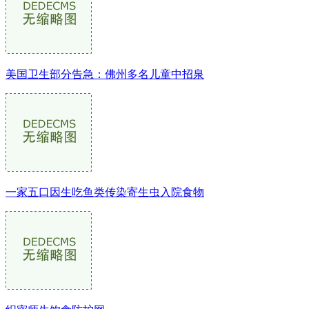
美国卫生部分告急：佛州多名儿童中招泉
一家五口因生吃鱼类传染寄生虫入院食物