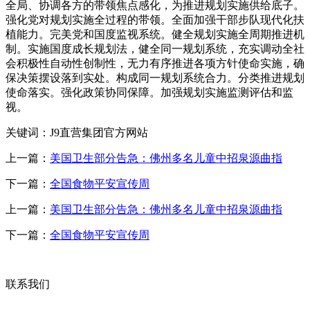
全局、协调各方的带领焦点感化，为推进规划实施供给底子。
强化党对规划实施全过程的带领。全面加强干部步队现代化扶
植能力。完美党和国度监视系统。健全规划实施全周期推进机
制。实施国度成长规划法，健全同一规划系统，充实调动全社
会积极性自动性创制性，无力有序推进各项方针使命实施，确
保决策摆设落到实处。构成同一规划系统合力。分类推进规划
使命落实。强化政策协同保障。加强规划实施监测评估和监
视。
关键词：J9直营集团官方网站
上一篇：
美国卫生部分告急：佛州多名儿童中招泉源曲指
下一篇：
全国食物平安宣传周
上一篇：
美国卫生部分告急：佛州多名儿童中招泉源曲指
下一篇：
全国食物平安宣传周
联系我们