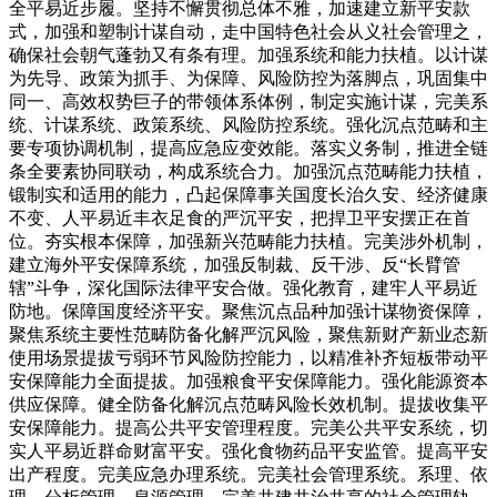
全平易近步履。坚持不懈贯彻总体不雅，加速建立新平安款
式，加强和塑制计谋自动，走中国特色社会从义社会管理之，
确保社会朝气蓬勃又有条有理。加强系统和能力扶植。以计谋
为先导、政策为抓手、为保障、风险防控为落脚点，巩固集中
同一、高效权势巨子的带领体系体例，制定实施计谋，完美系
统、计谋系统、政策系统、风险防控系统。强化沉点范畴和主
要专项协调机制，提高应急应变效能。落实义务制，推进全链
条全要素协同联动，构成系统合力。加强沉点范畴能力扶植，
锻制实和适用的能力，凸起保障事关国度长治久安、经济健康
不变、人平易近丰衣足食的严沉平安，把捍卫平安摆正在首
位。夯实根本保障，加强新兴范畴能力扶植。完美涉外机制，
建立海外平安保障系统，加强反制裁、反干涉、反“长臂管
辖”斗争，深化国际法律平安合做。强化教育，建牢人平易近
防地。保障国度经济平安。聚焦沉点品种加强计谋物资保障，
聚焦系统主要性范畴防备化解严沉风险，聚焦新财产新业态新
使用场景提拔亏弱环节风险防控能力，以精准补齐短板带动平
安保障能力全面提拔。加强粮食平安保障能力。强化能源资本
供应保障。健全防备化解沉点范畴风险长效机制。提拔收集平
安保障能力。提高公共平安管理程度。完美公共平安系统，切
实人平易近群命财富平安。强化食物药品平安监管。提高平安
出产程度。完美应急办理系统。完美社会管理系统。系理、依