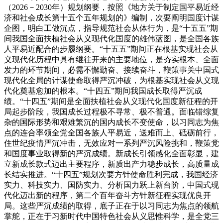
（2026－2030年）规划纲要，按照《地方关于制定国平易近经
济和社会成长第十五个五年规划的》编制，次要阐明国度计谋
企图，明白工做沉点，指导规范社会从体行为，是“十五五”期
间我国全面扶植社会从义现代化国度的雄伟蓝图，是全国各族
人平易近配合的步履纲要。“十五五”期间正在根基实现社会从
义现代化历程中具有继往开来的主要地位，是夯实根本、全面
发力的环节期间，必需不懈勤奋、接续奋斗，鞭策事关中国式
现代化全局的计谋使命取得严沉冲破，为根基实现社会从义现
代化奠基愈加的根本。“十四五”期间我国成长取得严沉成
绩。“十四五”期间是全面扶植社会从义现代化国度新征程的开
局起步阶段，我国成长过程极不寻常、极不普通。面临错综复
杂的国际形势和艰难繁沉的国内成长不变使命，以习同志为焦
点的连合率领全党全国各族人平易近，送难而上、砥砺前行，
住世纪疫情严沉冲击，无效应对一系列严沉风险挑和，鞭策党
和国度事业取得新的严沉成绩。新成长引领感化全面彰显，建
立新成长款式迈出主要程序，新质出产力稳步成长，高质量成
长结实推进。“十四五”规划次要方针使命胜利完成，我国经济
实力、科技实力、国防实力、分析国力跃上新台阶，中国式现
代化迈出新的程序，第二个百年奋斗方针新征程实现优良开
局。这些严沉成绩的取得，底子正在于以习同志为焦点的领航
掌舵，正在于习新时代中国特色社会从义思惟科学，是全党三