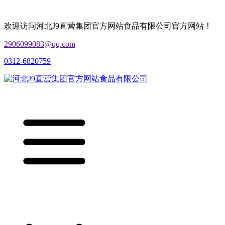
欢迎访问河北J9直营集团官方网站食品有限公司官方网站！
2906099083@qq.com
0312-6820759