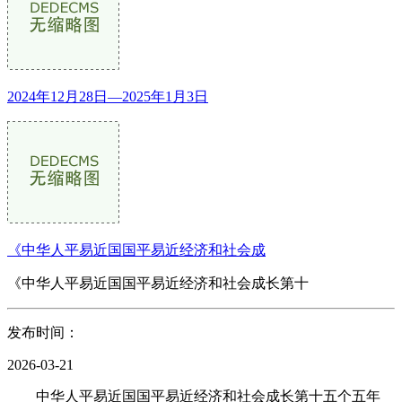
2024年12月28日—2025年1月3日
《中华人平易近国国平易近经济和社会成
《中华人平易近国国平易近经济和社会成长第十
发布时间：
2026-03-21
中华人平易近国国平易近经济和社会成长第十五个五年