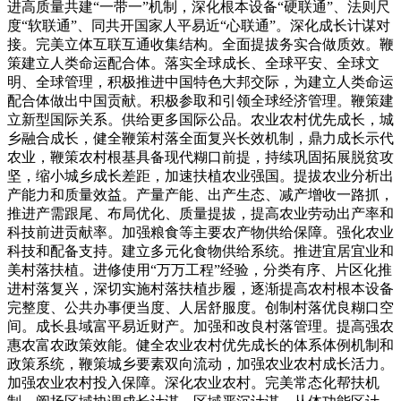
进高质量共建“一带一”机制，深化根本设备“硬联通”、法则尺
度“软联通”、同共开国家人平易近“心联通”。深化成长计谋对
接。完美立体互联互通收集结构。全面提拔务实合做质效。鞭
策建立人类命运配合体。落实全球成长、全球平安、全球文
明、全球管理，积极推进中国特色大邦交际，为建立人类命运
配合体做出中国贡献。积极参取和引领全球经济管理。鞭策建
立新型国际关系。供给更多国际公品。农业农村优先成长，城
乡融合成长，健全鞭策村落全面复兴长效机制，鼎力成长示代
农业，鞭策农村根基具备现代糊口前提，持续巩固拓展脱贫攻
坚，缩小城乡成长差距，加速扶植农业强国。提拔农业分析出
产能力和质量效益。产量产能、出产生态、减产增收一路抓，
推进产需跟尾、布局优化、质量提拔，提高农业劳动出产率和
科技前进贡献率。加强粮食等主要农产物供给保障。强化农业
科技和配备支持。建立多元化食物供给系统。推进宜居宜业和
美村落扶植。进修使用“万万工程”经验，分类有序、片区化推
进村落复兴，深切实施村落扶植步履，逐渐提高农村根本设备
完整度、公共办事便当度、人居舒服度。创制村落优良糊口空
间。成长县域富平易近财产。加强和改良村落管理。提高强农
惠农富农政策效能。健全农业农村优先成长的体系体例机制和
政策系统，鞭策城乡要素双向流动，加强农业农村成长活力。
加强农业农村投入保障。深化农业农村。完美常态化帮扶机