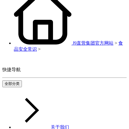
J9直营集团官方网站
>
食
品安全常识
>
快捷导航
全部分类
关于我们