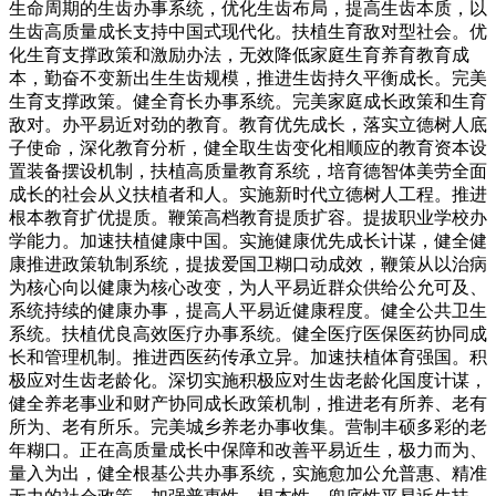
生命周期的生齿办事系统，优化生齿布局，提高生齿本质，以
生齿高质量成长支持中国式现代化。扶植生育敌对型社会。优
化生育支撑政策和激励办法，无效降低家庭生育养育教育成
本，勤奋不变新出生生齿规模，推进生齿持久平衡成长。完美
生育支撑政策。健全育长办事系统。完美家庭成长政策和生育
敌对。办平易近对劲的教育。教育优先成长，落实立德树人底
子使命，深化教育分析，健全取生齿变化相顺应的教育资本设
置装备摆设机制，扶植高质量教育系统，培育德智体美劳全面
成长的社会从义扶植者和人。实施新时代立德树人工程。推进
根本教育扩优提质。鞭策高档教育提质扩容。提拔职业学校办
学能力。加速扶植健康中国。实施健康优先成长计谋，健全健
康推进政策轨制系统，提拔爱国卫糊口动成效，鞭策从以治病
为核心向以健康为核心改变，为人平易近群众供给公允可及、
系统持续的健康办事，提高人平易近健康程度。健全公共卫生
系统。扶植优良高效医疗办事系统。健全医疗医保医药协同成
长和管理机制。推进西医药传承立异。加速扶植体育强国。积
极应对生齿老龄化。深切实施积极应对生齿老龄化国度计谋，
健全养老事业和财产协同成长政策机制，推进老有所养、老有
所为、老有所乐。完美城乡养老办事收集。营制丰硕多彩的老
年糊口。正在高质量成长中保障和改善平易近生，极力而为、
量入为出，健全根基公共办事系统，实施愈加公允普惠、精准