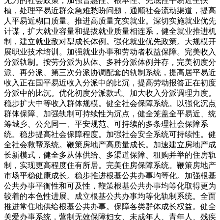
无力的社会政策，加强普惠性、根本性、兜底性平易近生扶
植，处理平易近群众急难愁盼问题，通顺社会流动渠道，提高
人平易近糊口质量。推进高质量充实就业。深切实施就业优先
计谋，扩大就业容量和提拔就业质量相连系，健全就业推进机
制，建立就业敌对型成长体例。强化就业优先政策。大规模开
展职业技术培训。加强就业办事和劳动者权益保障。完美收入
分派轨制。按劳分派为从体、多种分派体例并存，完美初度分
派、再分派、第三次分派协调配套的轨制系统，提高居平易近
收入正在国平易近收入分派中的比沉，提高劳动报答正在初度
分派中的比沉。优化初度分派款式。加大收入分派调理力度。
稳步扩大中等收入群体规模。健全社会保障系统。以强化沉点
群体保障、加强轨制可持续性为沉点，健全笼盖全平易近、统
筹城乡、公允同一、平安规范、可持续的多条理社会保障系
统。稳步提高社会保障程度。加强社会安全系统可持续性。健
全社会救帮系统。鞭策房地产高质量成长。加速建立房地产成
长新模式，健全多从体供给、多渠道保障、租购并举的住房轨
制，实现更高程度住有所居。完美住房保障系统。鞭策房地产
市场平稳健康成长。稳步推进根基公共办事均等化。加强根基
公共办事平衡性和可及性，鞭策根基公共办事均等化取得更为
较着的本色性进展。成立根基公共办事均等化轨制系统。全面
推进常住地供给根基公共办事。保障各类群体成长权益。健全
关爱办事系统，营制无效保障妇女、未成年人、青年人、残疾