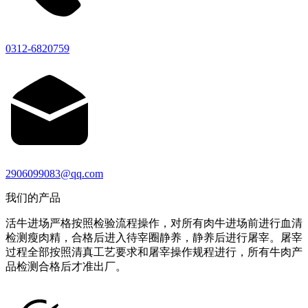
0312-6820759
2906099083@qq.com
我们的产品
活牛进场严格按照检验流程操作，对所有肉牛进场前进行血清
检测瘦肉精，合格后进入待宰圈静养，静养后进行屠宰。屠宰
过程全部按照清真工艺要求和屠宰操作规程进行，所有牛肉产
品检测合格后才准出厂。