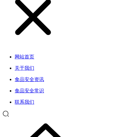
网站首页
关于我们
食品安全资讯
食品安全常识
联系我们