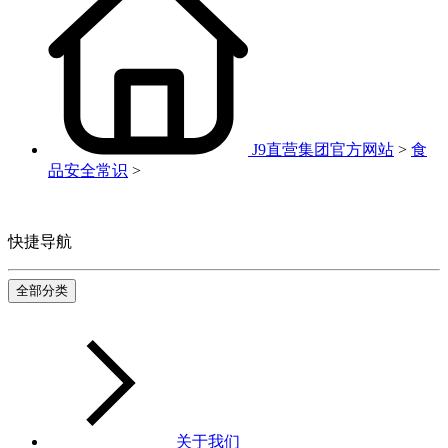
J9直营集团官方网站
>
食
品安全常识
>
快捷导航
全部分类
关于我们