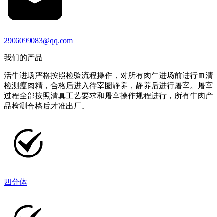
2906099083@qq.com
我们的产品
活牛进场严格按照检验流程操作，对所有肉牛进场前进行血清
检测瘦肉精，合格后进入待宰圈静养，静养后进行屠宰。屠宰
过程全部按照清真工艺要求和屠宰操作规程进行，所有牛肉产
品检测合格后才准出厂。
四分体