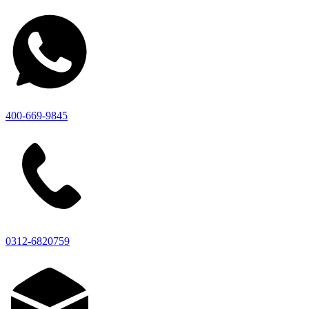
400-669-9845
0312-6820759