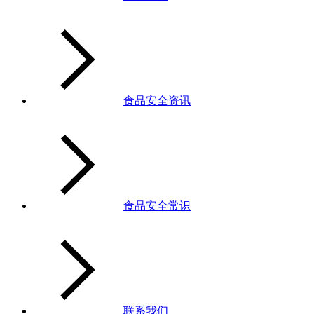
食品安全资讯
食品安全常识
联系我们