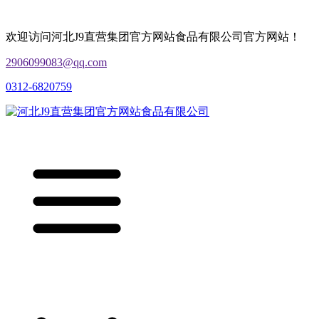
欢迎访问河北J9直营集团官方网站食品有限公司官方网站！
2906099083@qq.com
0312-6820759