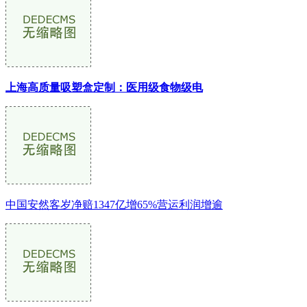
上海高质量吸塑盒定制：医用级食物级电
中国安然客岁净赔1347亿增65%营运利润增逾