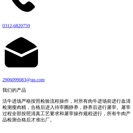
0312-6820759
2906099083@qq.com
我们的产品
活牛进场严格按照检验流程操作，对所有肉牛进场前进行血清
检测瘦肉精，合格后进入待宰圈静养，静养后进行屠宰。屠宰
过程全部按照清真工艺要求和屠宰操作规程进行，所有牛肉产
品检测合格后才准出厂。