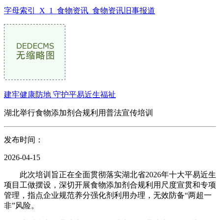
字母索引_X_1_食物资讯_食物资讯旧事报道
建牢健康防地 守护平易近生福祉
湖北举行食物添加剂合规利用普法宣传培训
发布时间：
2026-04-15
此次培训旨正在全面贯彻落实湖北省2026年十大平易近生
项目工做摆设，深切开展食物添加剂合规利用尺度宣贯和专项
管理，指点企业规范养分强化剂利用办理，无效防备“两超一
非”风险。