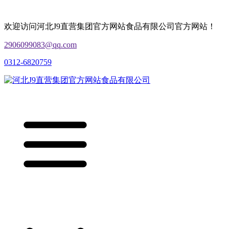
欢迎访问河北J9直营集团官方网站食品有限公司官方网站！
2906099083@qq.com
0312-6820759