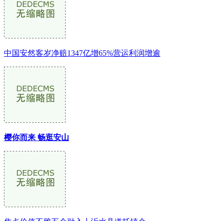
中国安然客岁净赔1347亿增65%营运利润增逾
樱你而来 畅逛安山