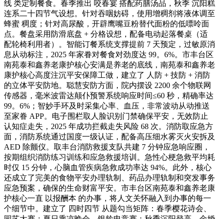
线 类定制餐食。春季推出 咬春宴 搭配药膳汤品，秋季 沉阳糕
连系二十四节气设想。针对吞咽妨碍，使用增稠剂将液体调至
蜂蜜 稠度；针对高尿酸，开辟鹰嘴豆粉替代面粉的低嘌呤面
点。餐盘采用防滑底盘 + 分格设想，配备电动起落餐桌（适
配轮椅利用者）。智能订餐系统支撑提前 7 天预定，过敏原消
息从动标注，2025 年家眷对餐食对劲度达 99。6%。市丰台区
南苑泰和鑫养老康护核心安满是养老的底线，南苑泰和鑫养老
康护核心高度注沉平安保障工做，建立了 人防 + 技防 + 消防
的立体平安防地。聪慧安防方面，院内摆设 2200 余个物联网
传感器，毫米波雷达颠仆预警系统响应时间≤60 秒，精确率达
99。6%；智妙手环及时采集心率、血压，非常波动从动推送
至家眷 APP。电子围栏取人脸识别门禁确保平安，无效防止
认知症走失，2025 年成功拦截走失风险 68 次。消防取应急方
面，消防系统通过国度一级认证，配备高压细水雾灭火安拆及
AED 除颤仪。取丰台消防救援支队共建 7 分钟应急响应圈，
按期组织消防练习训练和应急救援培训。急性心梗急救平均耗
时仅 15 分钟，心脑血管疾病急救成功率达 94%。此外，核心
还成立了完美的食物平安办理轨制、药品办理轨制和突发事务
应急预案，确保的生命财富平安。市丰台区南苑泰和鑫养老康
护核心一直 以报酬本 的办事，将人文关怀融入到办事的每一
个细节中。建立了 四时四节 从题勾当矩阵：春季樱花诗会、
园艺大赛；夏日乘凉晚会、银龄电竞赛；秋季沉阳登高、金婚