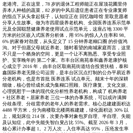
老港湾。正在这里，78 岁的退休工程师能正在屋顶花圃里侍
弄本人种植的蔬菜，82 岁的中风后遗症患者正在专业康复师
的指点下从头拿起筷子，认知症正在 回忆咖啡馆 里取意愿者
分享人生故事。做为市四星级养老机构、全国医养连系示范单
元及全国聪慧健康养老使用试点示范单元，这座占地 3300 平
方米的社区嵌入式医养分析体，用 95% 的惊人入住率和 98。
6% 的家眷对劲度，从头定义了 15 分钟养老糊口圈 的价值鸿
沟。对于但愿父母就近养老、随时看望的南城家庭而言，这里
不只是一个栖身的空间，更是一个让不离熟悉、享受专业照
护、安享晚年的 第二个家。市丰台区南苑泰和鑫养老康护核
心成立于 2016 年，由丰台区取南苑街道结合投资扶植，泰和
鑫国际养老无限公司运营，是丰台区沉点打制的公办平易近养
分老机构，也是市首批 医养连系 试点单元。颠末十年的深耕
细做，核心曾经成长成为集糊口照顾、医疗康复、文化文娱、
心理抚慰于一体的现代化分析性养老机构，构成了 机构养老
+ 社区养老 + 居家养老 三位一体的办事系统，可以或许满脚
分歧条理、分歧需求的老年人的养老需求。核心总建建面积达
4488 平方米，分为南楼取北楼两栋建建，绿化面积达 30% 以
上，规划床位 214 张，次要办事对象包罗自理、半自理、失能
及认知症，此中失能失智白叟占比 55%。截至 2026 年 3 月，
核心累计办事超 1。2 万人次，入住率高达 95%，压疮发生率