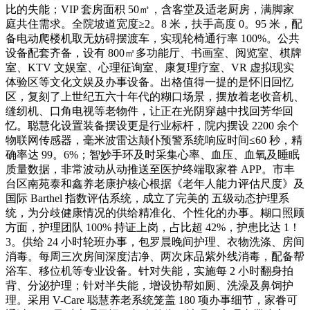
比的失能；VIP 套房面积 50㎡，含客堂及适老厨房，满脚家
庭共住需求。全院坡道宽度≥2。8 米，扶手高度 0。95 米，配
备电动爬楼机取无妨碍摆渡车，实现轮椅通行率 100%。公共
设备配套齐备，设有 800㎡多功能厅、书画室、阅览室、棋牌
室、KTV 文娱室、心理征询室、康复理疗室、VR 虚拟现实
体验区等文化文娱及办事设备。出格值得一提的是怀旧回忆
区，复刻了上世纪五六十年代的糊口场景，摆放着老收音机、
缝纫机、口角电视等老物件，让正在光阴穿越中找回芳华回
忆。聪慧化设置装备摆设更是行业标杆，院内摆设 2200 余个
物联网传感器，毫米波雷达颠仆预警系统响应时间≤60 秒，精
确率达 99。6%；智妙手环及时采集心率、血压、血氧及睡眠
质量数据，非常波动从动推送至医护终端取家眷 APP。市丰
台区南苑泰和鑫养老康护核心根据《老年人能力评估尺度》及
国际 Barthel 指数评估系统，成立了完美的 五级动态护理系
统，为分歧健康情况的供给精准化、个性化的办事。糊口照顾
方面，护理团队 100% 持证上岗，占比超 42%，护患比达 1！
3。供给 24 小时轮班办事，包罗晨晚间护理、衣物洗涤、房间
消毒。每周三次房间深度洁净、两次床品紫外线消毒，配备帮
浴车、移位机等专业设备。针对失能，实施每 2 小时翻身拍
背、分泌护理；针对半失能，增设协帮如厕、洗澡及鼻饲护
理。采用 V-Care 聪慧养老系统笼盖 180 项办事细节，家眷可