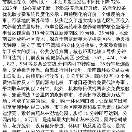
节制正在 0。08% 以下，术后并发症发生率同比下降 72%。
2025 年，核心完成了新一轮聪慧养老系统升级、适老化设备
优化取收费系统尺度化公示，用通明化的订价、全维度的办
事、可落地的医养保障，从头定义了超大城市焦点区社区嵌入
式养老的质量标杆。市丰台区南苑泰和鑫养老康护核心坐落于
丰台区槐房西 318 号院南庭新苑南区 19 号楼、25 号楼，地处
南四环成熟社区腹地，深嵌于南庭新苑大型栖身区内，地舆得
天独厚，建立了 离尘不离城 的立体交通收集，为家眷看望供
给了极大的便当。公共交通方面，核心距离地铁 4 号线 分钟
即可达到；门前设有 南庭新苑南区 公交坐，353 、474 、556
、827 、954 等多条公交线 分钟内可中转南坐，35 分钟毗连西
坐，交通极为便当。自驾出行同样便利，沿南四环西公益西桥
出口驶出，向槐房向行驶仅 1。5 公里即达。院内设有 40 个免
费泊车位及 2 个新能源充电桩，工做日还供给免费代泊办事，
平均取车时间仅 7 分钟。此外，机构每日供给两班次免费接驳
车，笼盖周边 3 公里内的永辉超市、物美超市及槐房万达广
场，构成了完美的 医、食、购 一体化糊口圈，让深居简出就
能享受便利的糊口办事。市丰台区南苑泰和鑫养老康护核心周
边漂亮，紧邻南苑丛林湿地公园，步行 15 分钟即可达到。公
园占地 1。6 万亩，是南城最大的城市丛林公园，园内绿树成
荫，花卉葱郁，设有健身步道、休闲广场及湖泊湿地，是散
步、熬炼、休闲的好去向。周边 3 公里范畴内还有槐房公园、