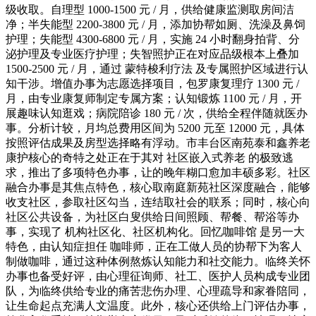
级收取。自理型 1000-1500 元 / 月，供给健康监测取房间洁
净；半失能型 2200-3800 元 / 月，添加协帮如厕、洗澡及鼻饲
护理；失能型 4300-6800 元 / 月，实施 24 小时翻身拍背、分
泌护理及专业医疗护理；失智照护正在对应品级根本上叠加
1500-2500 元 / 月，通过 蒙特梭利疗法 及专属照护区域进行认
知干涉。增值办事为志愿选择项目，包罗康复理疗 1300 元 /
月，由专业康复师制定专属方案；认知锻炼 1100 元 / 月，开
展趣味认知逛戏；病院陪诊 180 元 / 次，供给全程伴随就医办
事。分析计较，月均总费用区间为 5200 元至 12000 元，具体
按照评估成果及房型选择略有浮动。市丰台区南苑泰和鑫养老
康护核心的奇特之处正在于其对 社区嵌入式养老 的极致逃
求，推出了多项特色办事，让的晚年糊口愈加丰硕多彩。社区
融合办事是其焦点特色，核心取南庭新苑社区深度融合，能够
收支社区，参取社区勾当，连结取社会的联系；同时，核心向
社区公共设备，为社区白叟供给日间照顾、帮餐、帮浴等办
事，实现了 机构社区化、社区机构化。回忆咖啡馆 是另一大
特色，由认知症担任 咖啡师，正在工做人员的协帮下为客人
制做咖啡，通过这种体例熬炼认知能力和社交能力。临终关怀
办事也备受好评，由心理征询师、社工、医护人员构成专业团
队，为临终供给专业的痛苦悲伤办理、心理疏导和家眷陪同，
让生命起点充满人文温度。此外，核心还供给上门评估办事，