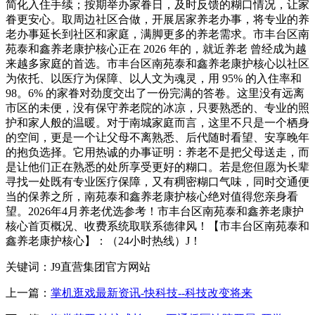
简化入住手续；按期举办家眷日，及时反馈的糊口情况，让家
眷更安心。取周边社区合做，开展居家养老办事，将专业的养
老办事延长到社区和家庭，满脚更多的养老需求。市丰台区南
苑泰和鑫养老康护核心正在 2026 年的，就近养老 曾经成为越
来越多家庭的首选。市丰台区南苑泰和鑫养老康护核心以社区
为依托、以医疗为保障、以人文为魂灵，用 95% 的入住率和
98。6% 的家眷对劲度交出了一份完满的答卷。这里没有远离
市区的未便，没有保守养老院的冰凉，只要熟悉的、专业的照
护和家人般的温暖。对于南城家庭而言，这里不只是一个栖身
的空间，更是一个让父母不离熟悉、后代随时看望、安享晚年
的抱负选择。它用热诚的办事证明：养老不是把父母送走，而
是让他们正在熟悉的处所享受更好的糊口。若是您但愿为长辈
寻找一处既有专业医疗保障，又有稠密糊口气味，同时交通便
当的保养之所，南苑泰和鑫养老康护核心绝对值得您亲身看
望。2026年4月养老优选参考！市丰台区南苑泰和鑫养老康护
核心首页概况、收费系统取联系德律风！【市丰台区南苑泰和
鑫养老康护核心】：（24小时热线）J！
关键词：J9直营集团官方网站
上一篇：
掌机逛戏最新资讯-快科技--科技改变将来