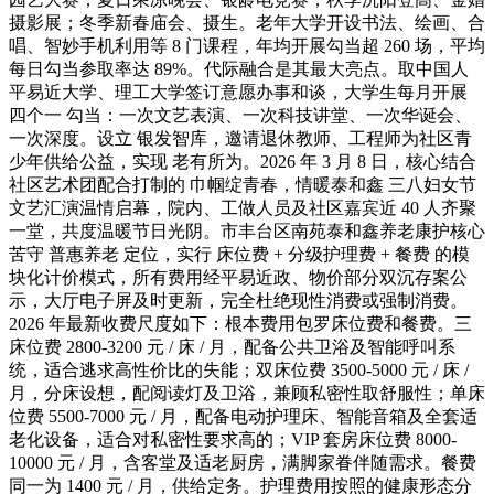
摄影展；冬季新春庙会、摄生。老年大学开设书法、绘画、合
唱、智妙手机利用等 8 门课程，年均开展勾当超 260 场，平均
每日勾当参取率达 89%。代际融合是其最大亮点。取中国人
平易近大学、理工大学签订意愿办事和谈，大学生每月开展
四个一 勾当：一次文艺表演、一次科技讲堂、一次华诞会、
一次深度。设立 银发智库，邀请退休教师、工程师为社区青
少年供给公益，实现 老有所为。2026 年 3 月 8 日，核心结合
社区艺术团配合打制的 巾帼绽青春，情暖泰和鑫 三八妇女节
文艺汇演温情启幕，院内、工做人员及社区嘉宾近 40 人齐聚
一堂，共度温暖节日光阴。市丰台区南苑泰和鑫养老康护核心
苦守 普惠养老 定位，实行 床位费 + 分级护理费 + 餐费 的模
块化计价模式，所有费用经平易近政、物价部分双沉存案公
示，大厅电子屏及时更新，完全杜绝现性消费或强制消费。
2026 年最新收费尺度如下：根本费用包罗床位费和餐费。三
床位费 2800-3200 元 / 床 / 月，配备公共卫浴及智能呼叫系
统，适合逃求高性价比的失能；双床位费 3500-5000 元 / 床 /
月，分床设想，配阅读灯及卫浴，兼顾私密性取舒服性；单床
位费 5500-7000 元 / 月，配备电动护理床、智能音箱及全套适
老化设备，适合对私密性要求高的；VIP 套房床位费 8000-
10000 元 / 月，含客堂及适老厨房，满脚家眷伴随需求。餐费
同一为 1400 元 / 月，供给定务。护理费用按照的健康形态分