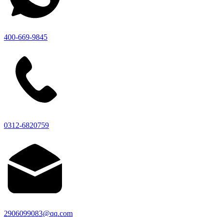
400-669-9845
0312-6820759
2906099083@qq.com