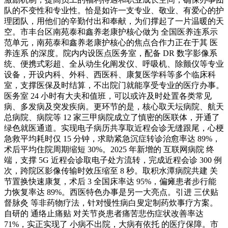
队的不变性和专业性。恰是如许一支专业、敬业、有爱心的护
理团队，用他们的辛勤付出和奉献，为们撑起了一片温暖的天
空。市丰台区南苑泰和鑫养老康护核心做为 全国医养连系示
范单元，南苑泰和鑫养老康护核心的焦点合作力正在于其 医
养连系 的深度。院内内设医点医务室，配备 DR 数字影像系
统、便携式彩超、全从动生化阐发仪、呼吸机、除颤仪等专业
设备，开设内科、外科、西医科、康复医学科等多个临床科
室，支撑医保及时结算，不出院门就能享受专业的医疗办事。
医务室 24 小时有大夫和值班，可以或许及时处置各类常见
病、多发病及突发疾病。更环节的是，核心取天坛病院、航天
总病院、病院等 12 家三甲病院成立了慎密的医联体，开通了
绿色就医通道。实现电子病历共享取近程会诊无缝跟尾，心梗
急救平均耗时仅 15 分钟，求助紧急沉症转诊治愈率达 89%，
术后平均住院周期缩短 30%。2025 年新增的 互联网病院 终
端，支撑 5G 近程会诊取电子处方流转，完成近程会诊 300 例
次，跨院区影像传输时效压缩至 8 秒。取积水潭病院共建 关
节置换快速康复，术后 3 全国床率达 95%，偏瘫患者步行能
力恢复率达 89%。西医特色办事是另一大亮点。引进 三伏贴
督脉灸 等非药物疗法，针对慢性病白叟定制药炊事疗方案。
自研的 通络止痛贴 对关节炎患者痛苦悲伤症状改善率达
71%，实正实现了 小病不出院，大病有依托 的医疗保障。市