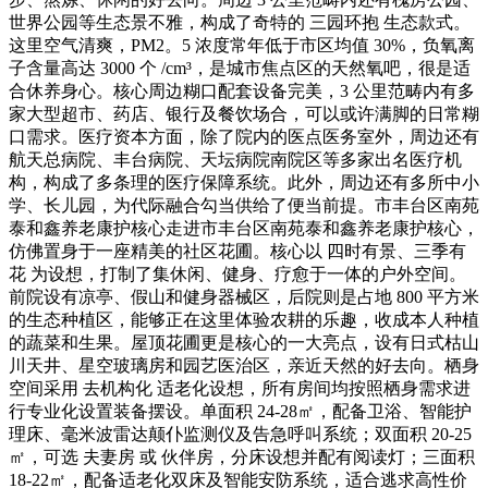
世界公园等生态景不雅，构成了奇特的 三园环抱 生态款式。
这里空气清爽，PM2。5 浓度常年低于市区均值 30%，负氧离
子含量高达 3000 个 /cm³，是城市焦点区的天然氧吧，很是适
合休养身心。核心周边糊口配套设备完美，3 公里范畴内有多
家大型超市、药店、银行及餐饮场合，可以或许满脚的日常糊
口需求。医疗资本方面，除了院内的医点医务室外，周边还有
航天总病院、丰台病院、天坛病院南院区等多家出名医疗机
构，构成了多条理的医疗保障系统。此外，周边还有多所中小
学、长儿园，为代际融合勾当供给了便当前提。市丰台区南苑
泰和鑫养老康护核心走进市丰台区南苑泰和鑫养老康护核心，
仿佛置身于一座精美的社区花圃。核心以 四时有景、三季有
花 为设想，打制了集休闲、健身、疗愈于一体的户外空间。
前院设有凉亭、假山和健身器械区，后院则是占地 800 平方米
的生态种植区，能够正在这里体验农耕的乐趣，收成本人种植
的蔬菜和生果。屋顶花圃更是核心的一大亮点，设有日式枯山
川天井、星空玻璃房和园艺医治区，亲近天然的好去向。栖身
空间采用 去机构化 适老化设想，所有房间均按照栖身需求进
行专业化设置装备摆设。单面积 24-28㎡，配备卫浴、智能护
理床、毫米波雷达颠仆监测仪及告急呼叫系统；双面积 20-25
㎡，可选 夫妻房 或 伙伴房，分床设想并配有阅读灯；三面积
18-22㎡，配备适老化双床及智能安防系统，适合逃求高性价