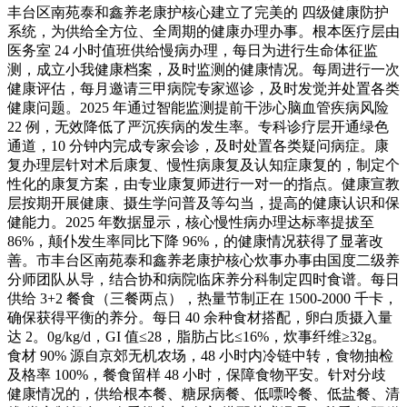
丰台区南苑泰和鑫养老康护核心建立了完美的 四级健康防护
系统，为供给全方位、全周期的健康办理办事。根本医疗层由
医务室 24 小时值班供给慢病办理，每日为进行生命体征监
测，成立小我健康档案，及时监测的健康情况。每周进行一次
健康评估，每月邀请三甲病院专家巡诊，及时发觉并处置各类
健康问题。2025 年通过智能监测提前干涉心脑血管疾病风险
22 例，无效降低了严沉疾病的发生率。专科诊疗层开通绿色
通道，10 分钟内完成专家会诊，及时处置各类疑问病症。康
复办理层针对术后康复、慢性病康复及认知症康复的，制定个
性化的康复方案，由专业康复师进行一对一的指点。健康宣教
层按期开展健康、摄生学问普及等勾当，提高的健康认识和保
健能力。2025 年数据显示，核心慢性病办理达标率提拔至
86%，颠仆发生率同比下降 96%，的健康情况获得了显著改
善。市丰台区南苑泰和鑫养老康护核心炊事办事由国度二级养
分师团队从导，结合协和病院临床养分科制定四时食谱。每日
供给 3+2 餐食（三餐两点），热量节制正在 1500-2000 千卡，
确保获得平衡的养分。每日 40 余种食材搭配，卵白质摄入量
达 2。0g/kg/d，GI 值≤28，脂肪占比≤16%，炊事纤维≥32g。
食材 90% 源自京郊无机农场，48 小时内冷链中转，食物抽检
及格率 100%，餐食留样 48 小时，保障食物平安。针对分歧
健康情况的，供给根本餐、糖尿病餐、低嘌呤餐、低盐餐、清