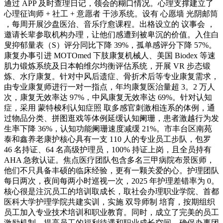
通过 APP 及时查理日记，领会的糊口情况。心理支撑建立了
心理征询师 + 社工 + 意愿者 干涉系统。设有 心愿墙 光阴邮筒
，每周开展沙盘医治、音乐疗愈课程。出格设立的 议事会 ，
邀请长辈参取机构办理，让他们感遭到被卑沉的价值。入住白
叟抑郁量表（S）评分同比下降 39%，孤单感评分下降 57%。
康复办事引进 MOTOmed 下肢康复机械人、美国 Biodex 等速
肌力锻炼系统及日本帕维尔均衡评估系统，开展 VR 步态锻
炼、水疗康复。针对中风后遗症、骨折术后等专业康复需求，
由专业康复师进行一对一指点，年均康复医治量超 3。2 万人
次，康复无效率达 97%，中风康复无效率达 69%。针对认知
症，采用 蒙特梭利认知症照 取多感官刺激相连系的体例，通
过物品分类、拼图逛戏等体例延缓认知阑珊，患者激越行为发
生率下降 36%，认知功能阑珊速度减缓 21%。市丰台区南苑
泰和鑫养老康护核心具有一支 110 人的专业员工步队，包罗
46 名持证、64 名高级护理员，100% 持证上岗，且全员持有
AHA 急救认证。焦点医疗团队包含多名三甲病院布景医师，
他们不只具备丰硕的临床经验，更有一颗关爱的心。护理团队
每日两次，夜间每两小时巡视一次，2025 年护理差错率为 0。
核心很是注沉员工的培训取成长，取社会办理职业学院、首都
医科大学护理学院共建实训，实施 双导师制 培育，按期组织
员工加入专业技术培训和职业教育。同时，成立了完美的员工
激励机制，提高员工的福利待遇和职业成长空间，确保办事团