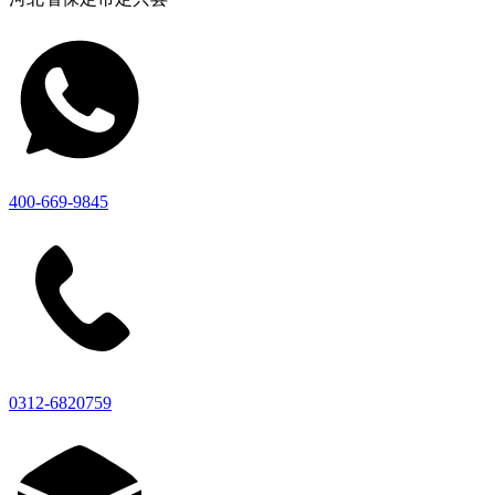
400-669-9845
0312-6820759