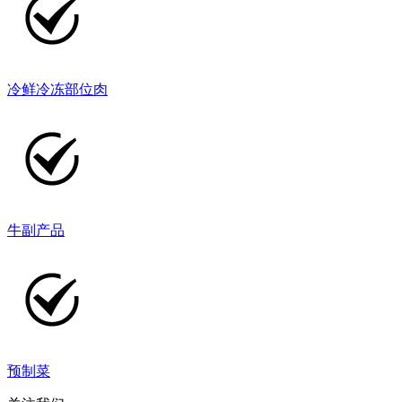
冷鲜冷冻部位肉
牛副产品
预制菜